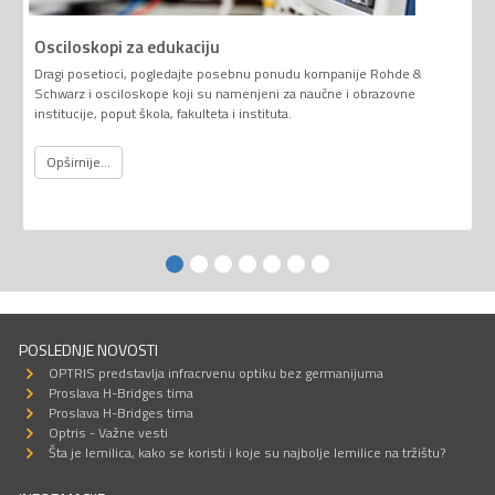
Osciloskopi za edukaciju
Dragi posetioci, pogledajte posebnu ponudu kompanije Rohde &
Schwarz i osciloskope koji su namenjeni za naučne i obrazovne
institucije, poput škola, fakulteta i instituta.
Opširnije...
POSLEDNJE NOVOSTI
OPTRIS predstavlja infracrvenu optiku bez germanijuma
Proslava H-Bridges tima
Proslava H-Bridges tima
Optris - Važne vesti
Šta je lemilica, kako se koristi i koje su najbolje lemilice na tržištu?