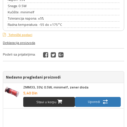
Snaga: 0.5W
Kućište: minimelf
Tolerancija napona: ±5%
Radna temperatura: -55 do +175°C
Tehnički podaci
Deklaracija proizvoda
Podeli sa prijateljima:
Nedavno pregledani proizvodi
ZMM33, 33V, 0.5W, minimelf, zener dioda
5,
40
Din
Uporedi
Stavi u korpu