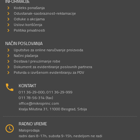
INFORMACIJE
Kodeks ponašanja
Odustanak-saobraznost-reklamacije
Odluke o akcijama
Uslovi korišćenja
Politika privatnosti
NAČIN POSLOVANJA
Uputstvo za online naručivanje proizvoda
Načini plaćanja
Dostava I preuzimanje robe
Dokument za evidentiranje poslovnih partnera
Potvrda o izvršenom evidentiranju za PDV
KONTAKT
011 36-29-000; 011 36-29-999
011 78-56-314 (fax)
office@mikroprinc.com
Kralja Milutina 31, 11000 Beograd, Srbija
RADNO VREME
Maloprodaja:
radni dani 8-17h, subota 9-15h, nedeljom ne radi