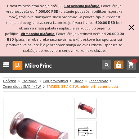
Uslovi za besplatno slanje pošiljki:
Gotovinsko plaćanje:
Paketi čija je
vrednost veća od
4.000,00 RSD
(plaćanje pouzećem prilikom isporuke
robe), troškove transporta snosi prodavac. Za pakete čija je vrednost
manja od ovog iznosa, cena isporuke je fiksna i iznosi
600,00 RSD
bez
obzira na masu paketa i naplaćuje se kupcu po prijemu
pošiljke.
Virmansko plaćanje:
Paketi čija je vrednost veća od
20.000,00
RSD
(plaćanje robe preko računa/virmanski) troškove transporta snosi
prodavac. Za pakete čija je vrednost manja od ovog iznosa, isporuka se
naplaćuje po redovnom cenovniku kurirske službe.
0
shopping_cart
https
Početna
Proizvodi
Poluprovodnici
Diode
Zener diode
Zener diode SMD 1/2W
ZMM33, 33V, 0.5W, minimelf, zener dioda