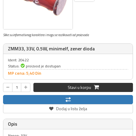
Slike su informativnog karaktera i mogu se razlikovati od proizvoda
ZMM33, 33V, 0.5W, minimelf, zener dioda
Ident: 20422
Status:
proizvod je dostupan
MP cena: 5,
40
Din
Stavi u korpu
Dodaj u listu želja
Opis
Napon: 33V