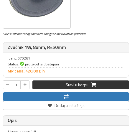
Slike su informativnog karaktera i mogu se razlikovati od proizvoda
Zvučnik 1W, 8ohm, R=50mm
Ident: 070261
Status:
proizvod je dostupan
MP cena: 420,
00
Din
Stavi u korpu
Dodaj u listu želja
Opis
Ulazna snaga: 1W