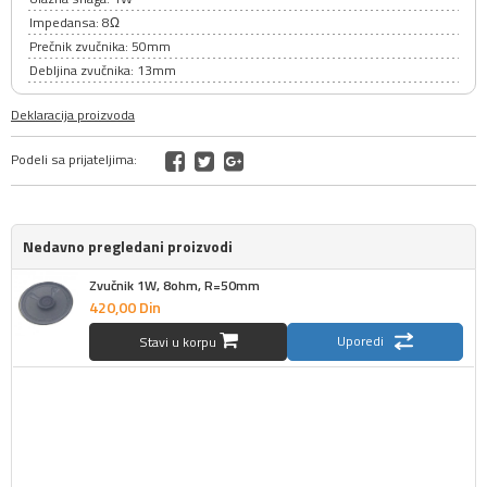
Impedansa: 8Ω
Prečnik zvučnika: 50mm
Debljina zvučnika: 13mm
Deklaracija proizvoda
Podeli sa prijateljima:
Nedavno pregledani proizvodi
Zvučnik 1W, 8ohm, R=50mm
420,
00
Din
Uporedi
Stavi u korpu