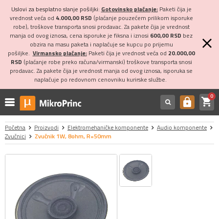
Uslovi za besplatno slanje pošiljki:
Gotovinsko plaćanje:
Paketi čija je
vrednost veća od
4.000,00 RSD
(plaćanje pouzećem prilikom isporuke
robe), troškove transporta snosi prodavac. Za pakete čija je vrednost
manja od ovog iznosa, cena isporuke je fiksna i iznosi
600,00 RSD
bez
obzira na masu paketa i naplaćuje se kupcu po prijemu
pošiljke.
Virmansko plaćanje:
Paketi čija je vrednost veća od
20.000,00
RSD
(plaćanje robe preko računa/virmanski) troškove transporta snosi
prodavac. Za pakete čija je vrednost manja od ovog iznosa, isporuka se
naplaćuje po redovnom cenovniku kurirske službe.
0
shopping_cart
https
Početna
Proizvodi
Elektromehaničke komponente
Audio komponente
Zvučnici
Zvučnik 1W, 8ohm, R=50mm