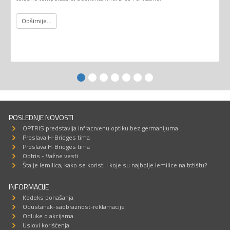
Opširnije...
POSLEDNJE NOVOSTI
OPTRIS predstavlja infracrvenu optiku bez germanijuma
Proslava H-Bridges tima
Proslava H-Bridges tima
Optris - Važne vesti
Šta je lemilica, kako se koristi i koje su najbolje lemilice na tržištu?
INFORMACIJE
Kodeks ponašanja
Odustanak-saobraznost-reklamacije
Odluke o akcijama
Uslovi korišćenja