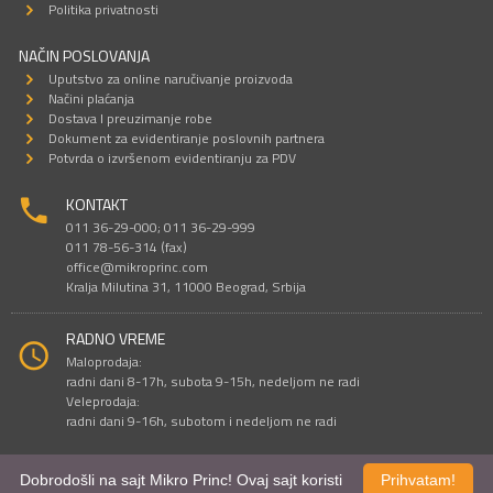
Politika privatnosti
NAČIN POSLOVANJA
Uputstvo za online naručivanje proizvoda
Načini plaćanja
Dostava I preuzimanje robe
Dokument za evidentiranje poslovnih partnera
Potvrda o izvršenom evidentiranju za PDV
KONTAKT
011 36-29-000; 011 36-29-999
011 78-56-314 (fax)
office@mikroprinc.com
Kralja Milutina 31, 11000 Beograd, Srbija
RADNO VREME
Maloprodaja:
radni dani 8-17h, subota 9-15h, nedeljom ne radi
Veleprodaja:
radni dani 9-16h, subotom i nedeljom ne radi
Dobrodošli na sajt Mikro Princ! Ovaj sajt koristi
Prihvatam!
Sve cene su iskazane u dinarima. PDV je uračunat u cenu.