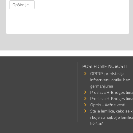
Opširnije...
POSLEDNJE NOVOSTI
OPTRIS predstavlja
infracrvenu optiku bez
germanijuma
Proslava H-Bridges tim
Proslava H-Bridges tim
Optris - Važne vesti
Šta je lemilica, kako se k
i koje su najbolje lemilic
tržištu?