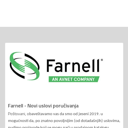
Farnell - Novi uslovi poručivanja
Poštovani, o
baveštavamo vas da smo od jeseni 2019. u
mogućnosti da, po znatno povoljnijim (od dotadašnjih) uslovima,
nudimo proizvode koji se mogu naći u prodajnom katalogu