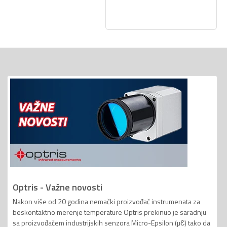
Optris - Važne novosti
Nakon više od 20 godina nemački proizvođač instrumenata za
beskontaktno merenje temperature Optris prekinuo je saradnju
sa proizvođačem industrijskih senzora Micro-Epsilon (µƐ) tako da