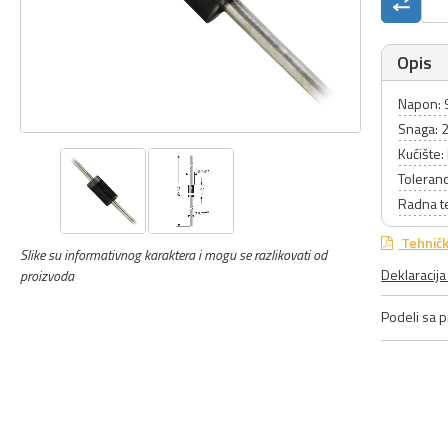
Opis
Napon: 
Snaga: 
Kućište
Toleran
Radna t
Tehničk
Slike su informativnog karaktera i mogu se razlikovati od
Deklaracij
proizvoda
Podeli sa pr