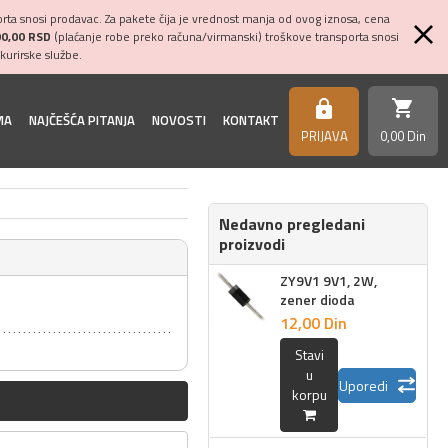
ta snosi prodavac. Za pakete čija je vrednost manja od ovog iznosa, cena
00,00 RSD
(plaćanje robe preko računa/virmanski) troškove transporta snosi
kurirske službe.
shopping_cart
https
MA
NAJČEŠĆA PITANJA
NOVOSTI
KONTAKT
PRIJAVA
0,
00
Din
Nedavno pregledani
proizvodi
ZY9V1 9V1, 2W,
zener dioda
12,
00
Din
Stavi
u
Uporedi
korpu