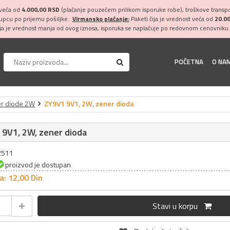
 veća od
4.000,00 RSD
(plaćanje pouzećem prilikom isporuke robe), troškove transpor
kupcu po prijemu pošiljke.
Virmansko plaćanje:
Paketi čija je vrednost veća od
20.0
ija je vrednost manja od ovog iznosa, isporuka se naplaćuje po redovnom cenovniku 
POČETNA
O NA
r diode 2W
ZY9V1 9V1, 2W, zener dioda
 9V1, 2W, zener dioda
12511
proizvod je dostupan
a: 12,
00
Din
Stavi u korpu