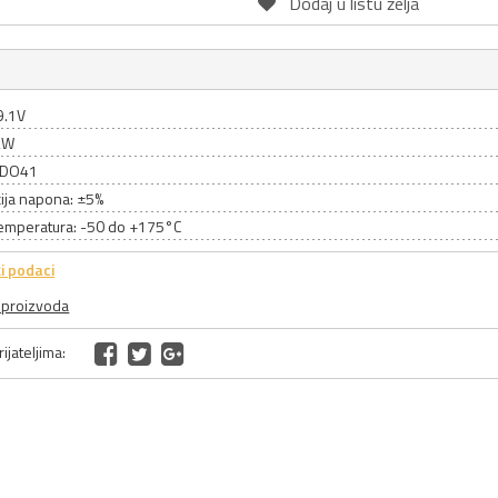
Dodaj u listu želja
9.1V
2W
: DO41
cija napona: ±5%
emperatura: -50 do +175°C
i podaci
a proizvoda
ijateljima: