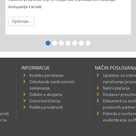
kompanije Farnell.
Opširnije...
INFORMACIJE
NAČIN POSLOVANJ
Kodeks ponašanja
Uputstvo za onlin
Odustanak-saobraznost-
naručivanje proiz
reklamacije
Načini plaćanja
a
Odluke o akcijama
Dostava I preuzim
a
Uslovi korišćenja
Dokument za evid
Politika privatnosti
poslovnih partner
oristi
Potvrda o izvrše
e na
evidentiranju za 