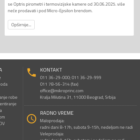
se Optris pirometri i termovizijske kamere od 30.06.2025. više
neće prodavati i pod Micro-Epsilon brendom.
Opširnije...
A
KONTAKT
e
011 36-29-000; 011 36-29-999
voda
011 78-56-314 (fax)
office@mikroprinc.com
anje robe
Kralja Milutina 31, 11000 Beograd, Srbija
entiranje
a
RADNO VREME
nom
Maloprodaja:
PDV
radni dani 8-17h, subota 9-15h, nedeljom ne radi
Veleprodaja: