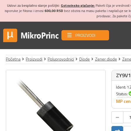
Uslovi za besplatno slanje pošiljki:
Gotovinsko plaćanje:
Paketi čija je vrednost
isporuke je fiksna i iznosi
600,00 RSD
bez obzira na masu paketa i naplaćuje se 
prodavac. Za pakete č
PROIZVODI
Početna
Proizvodi
Poluprovodnici
Diode
Zener diode
Zene
ZY9V1
Ident: 
Status:
MP cen