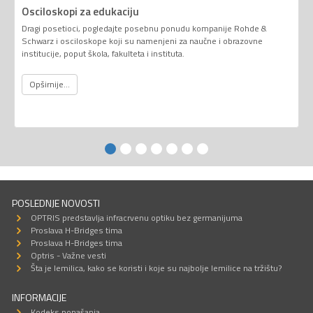
Osciloskopi za edukaciju
Dragi posetioci, pogledajte posebnu ponudu kompanije Rohde &
Schwarz i osciloskope koji su namenjeni za naučne i obrazovne
institucije, poput škola, fakulteta i instituta.
Opširnije...
POSLEDNJE NOVOSTI
OPTRIS predstavlja infracrvenu optiku bez germanijuma
Proslava H-Bridges tima
Proslava H-Bridges tima
Optris - Važne vesti
Šta je lemilica, kako se koristi i koje su najbolje lemilice na tržištu?
INFORMACIJE
Kodeks ponašanja