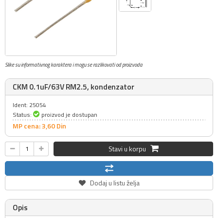
Slike su informativnog karaktera i mogu se razlikovati od proizvoda
CKM 0.1uF/63V RM2.5, kondenzator
Ident: 25054
Status:
proizvod je dostupan
MP cena: 3,
60
Din
Stavi u korpu
Dodaj u listu želja
Opis