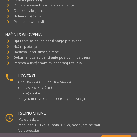
Odustanak-saobraznost-reklamacije
Odluke o akcijama
Uslovi korišćenja
Politika privatnosti
NAČIN POSLOVANJA
Uputstvo za online naručivanje proizvoda
Načini plaćanja
Dostava I preuzimanje robe
Dokument za evidentiranje poslovnih partnera
Potvrda o izvršenom evidentiranju za PDV
KONTAKT
011 36-29-000; 011 36-29-999
011 78-56-314 (fax)
office@mikroprinc.com
Kralja Milutina 31, 11000 Beograd, Srbija
RADNO VREME
Maloprodaja:
radni dani 8-17h, subota 9-15h, nedeljom ne radi
Veleprodaja:
radni dani 9-16h, subotom i nedeljom ne radi