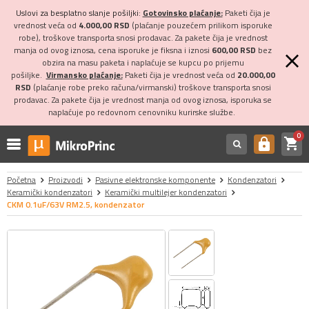
Uslovi za besplatno slanje pošiljki:
Gotovinsko plaćanje:
Paketi čija je
vrednost veća od
4.000,00 RSD
(plaćanje pouzećem prilikom isporuke
robe), troškove transporta snosi prodavac. Za pakete čija je vrednost
manja od ovog iznosa, cena isporuke je fiksna i iznosi
600,00 RSD
bez
obzira na masu paketa i naplaćuje se kupcu po prijemu
pošiljke.
Virmansko plaćanje:
Paketi čija je vrednost veća od
20.000,00
RSD
(plaćanje robe preko računa/virmanski) troškove transporta snosi
prodavac. Za pakete čija je vrednost manja od ovog iznosa, isporuka se
naplaćuje po redovnom cenovniku kurirske službe.
0
shopping_cart
https
Početna
Proizvodi
Pasivne elektronske komponente
Kondenzatori
Keramički kondenzatori
Keramički multilejer kondenzatori
CKM 0.1uF/63V RM2.5, kondenzator