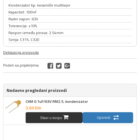
Kondenzator tip: keramički multilejer
Kapacitet: 100nF
Radni napon: 63V
Tolerancija: ±10%
Raspon između pinova: 2.54mm
Serija: C315, C320
Deklaracija proizvoda
Podeli sa prijateljima:
Nedavno pregledani proizvodi
CKM 0.1uF/63V RM2.5, kondenzator
3,
60
Din
Uporedi
Stavi u korpu