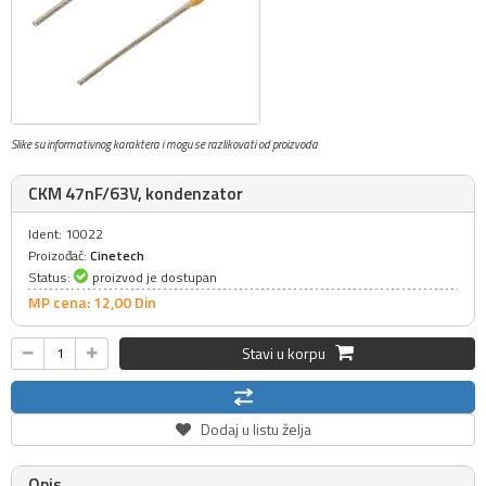
Slike su informativnog karaktera i mogu se razlikovati od proizvoda
CKM 47nF/63V, kondenzator
Ident: 10022
Proizođač:
Cinetech
Status:
proizvod je dostupan
MP cena: 12,
00
Din
Stavi u korpu
Dodaj u listu želja
Opis