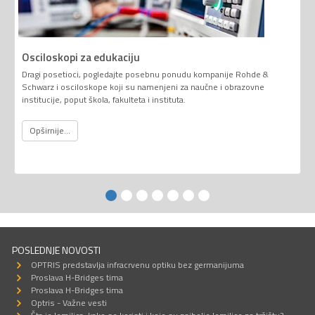
Osciloskopi za edukaciju
Dragi posetioci, pogledajte posebnu ponudu kompanije Rohde &
Schwarz i osciloskope koji su namenjeni za naučne i obrazovne
institucije, poput škola, fakulteta i instituta.
Opširnije...
POSLEDNJE NOVOSTI
OPTRIS predstavlja infracrvenu optiku bez germanijuma
Proslava H-Bridges tima
Proslava H-Bridges tima
Optris - Važne vesti