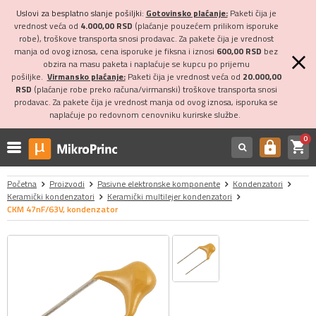
Uslovi za besplatno slanje pošiljki:
Gotovinsko plaćanje:
Paketi čija je
vrednost veća od
4.000,00 RSD
(plaćanje pouzećem prilikom isporuke
robe), troškove transporta snosi prodavac. Za pakete čija je vrednost
manja od ovog iznosa, cena isporuke je fiksna i iznosi
600,00 RSD
bez
obzira na masu paketa i naplaćuje se kupcu po prijemu
pošiljke.
Virmansko plaćanje:
Paketi čija je vrednost veća od
20.000,00
RSD
(plaćanje robe preko računa/virmanski) troškove transporta snosi
prodavac. Za pakete čija je vrednost manja od ovog iznosa, isporuka se
naplaćuje po redovnom cenovniku kurirske službe.
0
shopping_cart
https
Početna
Proizvodi
Pasivne elektronske komponente
Kondenzatori
Keramički kondenzatori
Keramički multilejer kondenzatori
CKM 47nF/63V, kondenzator