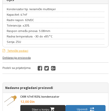
Kondenzator tip: keramički multilejer
Kapacitet: 47nF
Radni napon: 63VDC
Tolerancija: ±20%
Raspon između pinova: 5.08mm
Radna temperatura: -30 do +85°C
Serija: Z5U
Tehnički podaci
Deklaracija proizvoda
Podeli sa prijateljima:
Nedavno pregledani proizvodi
CKM 47nF/63V, kondenzator
12,
00
Din
Uporedi
Stavi u korpu