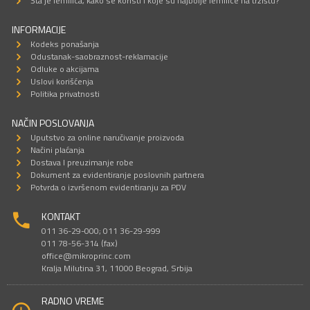
Šta je lemilica, kako se koristi i koje su najbolje lemilice na tržištu?
INFORMACIJE
Kodeks ponašanja
Odustanak-saobraznost-reklamacije
Odluke o akcijama
Uslovi korišćenja
Politika privatnosti
NAČIN POSLOVANJA
Uputstvo za online naručivanje proizvoda
Načini plaćanja
Dostava I preuzimanje robe
Dokument za evidentiranje poslovnih partnera
Potvrda o izvršenom evidentiranju za PDV
KONTAKT
011 36-29-000; 011 36-29-999
011 78-56-314 (fax)
office@mikroprinc.com
Kralja Milutina 31, 11000 Beograd, Srbija
RADNO VREME