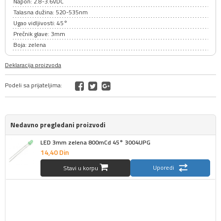
Napon: 2.8-3.6VDC
Talasna dužina: 520-535nm
Ugao vidljivosti: 45°
Prečnik glave: 3mm
Boja: zelena
Deklaracija proizvoda
Podeli sa prijateljima:
Nedavno pregledani proizvodi
LED 3mm zelena 800mCd 45° 3004UPG
14,
40
Din
Uporedi
Stavi u korpu