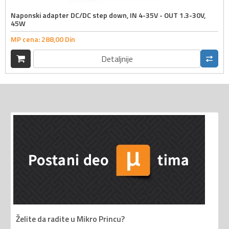
Naponski adapter DC/DC step down, IN 4-35V - OUT 1.3-30V,
45W
MP cena:
288,
00
Din
Detaljnije
Želite da radite u Mikro Princu?