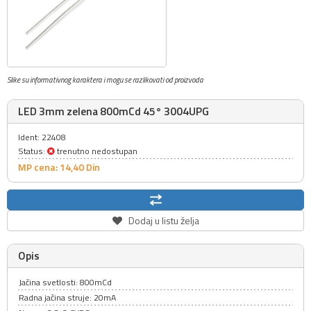
Slike su informativnog karaktera i mogu se razlikovati od proizvoda
LED 3mm zelena 800mCd 45° 3004UPG
Ident: 22408
Status:
trenutno nedostupan
MP cena: 14,
40
Din
Dodaj u listu želja
Opis
Jačina svetlosti: 800mCd
Radna jačina struje: 20mA