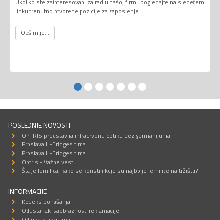
Ukoliko ste zainteresovani za rad u našoj firmi, pogledajte na sledećem
linku trenutno otvorene pozicije za zaposlenje.
Opširnije...
POSLEDNJE NOVOSTI
OPTRIS predstavlja infracrvenu optiku bez germanijuma
Proslava H-Bridges tima
Proslava H-Bridges tima
Optris - Važne vesti
Šta je lemilica, kako se koristi i koje su najbolje lemilice na tržištu?
INFORMACIJE
Kodeks ponašanja
Odustanak-saobraznost-reklamacije
Odluke o akcijama