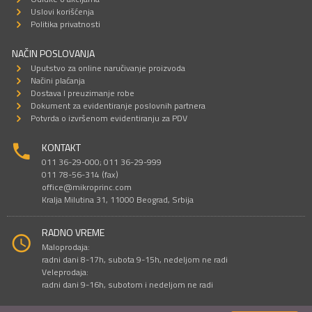
Uslovi korišćenja
Politika privatnosti
NAČIN POSLOVANJA
Uputstvo za online naručivanje proizvoda
Načini plaćanja
Dostava I preuzimanje robe
Dokument za evidentiranje poslovnih partnera
Potvrda o izvršenom evidentiranju za PDV
KONTAKT
011 36-29-000; 011 36-29-999
011 78-56-314 (fax)
office@mikroprinc.com
Kralja Milutina 31, 11000 Beograd, Srbija
RADNO VREME
Maloprodaja:
radni dani 8-17h, subota 9-15h, nedeljom ne radi
Veleprodaja:
radni dani 9-16h, subotom i nedeljom ne radi