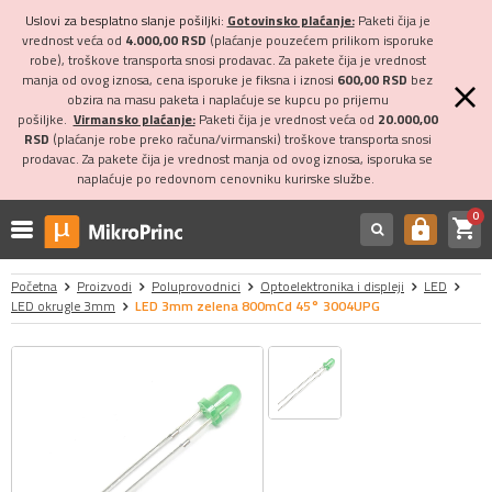
Uslovi za besplatno slanje pošiljki:
Gotovinsko plaćanje:
Paketi čija je
vrednost veća od
4.000,00 RSD
(plaćanje pouzećem prilikom isporuke
robe), troškove transporta snosi prodavac. Za pakete čija je vrednost
manja od ovog iznosa, cena isporuke je fiksna i iznosi
600,00 RSD
bez
obzira na masu paketa i naplaćuje se kupcu po prijemu
pošiljke.
Virmansko plaćanje:
Paketi čija je vrednost veća od
20.000,00
RSD
(plaćanje robe preko računa/virmanski) troškove transporta snosi
prodavac. Za pakete čija je vrednost manja od ovog iznosa, isporuka se
naplaćuje po redovnom cenovniku kurirske službe.
0
shopping_cart
https
Početna
Proizvodi
Poluprovodnici
Optoelektronika i displeji
LED
LED okrugle 3mm
LED 3mm zelena 800mCd 45° 3004UPG