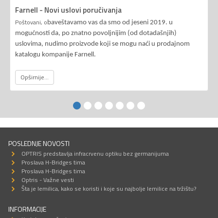
Farnell - Novi uslovi poručivanja
Poštovani, o
baveštavamo vas da smo od jeseni 2019. u
mogućnosti da, po znatno povoljnijim (od dotadašnjih)
uslovima, nudimo proizvode koji se mogu naći u prodajnom
katalogu kompanije Farnell.
Opširnije...
POSLEDNJE NOVOSTI
OPTRIS predstavlja infracrvenu optiku bez germanijuma
Proslava H-Bridges tima
Proslava H-Bridges tima
Optris - Važne vesti
Šta je lemilica, kako se koristi i koje su najbolje lemilice na tržištu?
INFORMACIJE