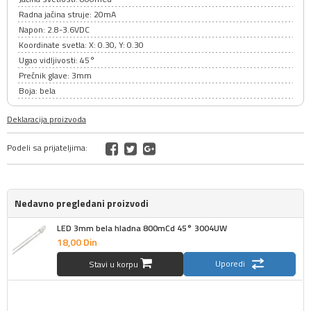
Radna jačina struje: 20mA
Napon: 2.8-3.6VDC
Koordinate svetla: X: 0.30, Y: 0.30
Ugao vidljivosti: 45°
Prečnik glave: 3mm
Boja: bela
Deklaracija proizvoda
Podeli sa prijateljima:
Nedavno pregledani proizvodi
LED 3mm bela hladna 800mCd 45° 3004UW
18,
00
Din
Uporedi
Stavi u korpu