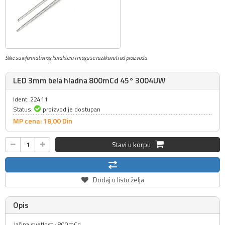
Slike su informativnog karaktera i mogu se razlikovati od proizvoda
LED 3mm bela hladna 800mCd 45° 3004UW
Ident: 22411
Status:
proizvod je dostupan
MP cena: 18,
00
Din
Stavi u korpu
Dodaj u listu želja
Opis
Jačina svetlosti: 800mCd