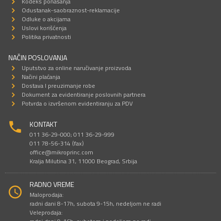
Kodeks ponašanja
Odustanak-saobraznost-reklamacije
Odluke o akcijama
Uslovi korišćenja
Politika privatnosti
NAČIN POSLOVANJA
Uputstvo za online naručivanje proizvoda
Načini plaćanja
Dostava I preuzimanje robe
Dokument za evidentiranje poslovnih partnera
Potvrda o izvršenom evidentiranju za PDV
KONTAKT
011 36-29-000; 011 36-29-999
011 78-56-314 (fax)
office@mikroprinc.com
Kralja Milutina 31, 11000 Beograd, Srbija
RADNO VREME
Maloprodaja:
radni dani 8-17h, subota 9-15h, nedeljom ne radi
Veleprodaja: