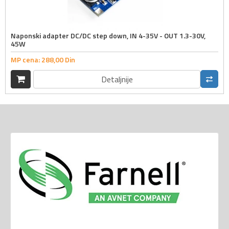
Naponski adapter DC/DC step down, IN 4-35V - OUT 1.3-30V,
45W
MP cena:
288,
00
Din
Detaljnije