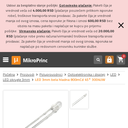
Uslovi za besplatno slanje pošiljki:
Gotovinsko plaćanje:
Paketi čija je
vrednost veća od
4.000,00 RSD
(plaćanje pouzećem prilikom isporuke
robe), troškove transporta snosi prodavac. Za pakete čija je vrednost
manja od ovog iznosa, cena isporuke je fiksna i iznosi
600,00 RSD
bez
obzira na masu paketa i naplaćuje se kupcu po prijemu
pošiljke.
Virmansko plaćanje:
Paketi čija je vrednost veća od
20.000,00
RSD
(plaćanje robe preko računa/virmanski) troškove transporta snosi
prodavac. Za pakete čija je vrednost manja od ovog iznosa, isporuka se
naplaćuje po redovnom cenovniku kurirske službe.
0
shopping_cart
https
Početna
Proizvodi
Poluprovodnici
Optoelektronika i displeji
LED
LED okrugle 3mm
LED 3mm bela hladna 800mCd 45° 3004UW