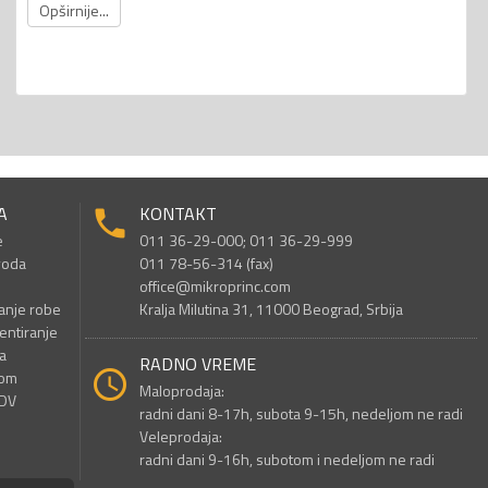
Opširnije...
A
KONTAKT
e
011 36-29-000; 011 36-29-999
voda
011 78-56-314 (fax)
office@mikroprinc.com
anje robe
Kralja Milutina 31, 11000 Beograd, Srbija
entiranje
a
RADNO VREME
nom
Maloprodaja:
PDV
radni dani 8-17h, subota 9-15h, nedeljom ne radi
Veleprodaja:
radni dani 9-16h, subotom i nedeljom ne radi