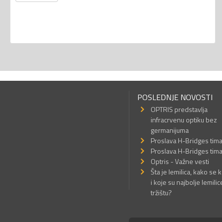
POSLEDNJE NOVOSTI
OPTRIS predstavlja
infracrvenu optiku bez
germanijuma
Proslava H-Bridges tim
Proslava H-Bridges tim
Optris - Važne vesti
Šta je lemilica, kako se k
i koje su najbolje lemilic
tržištu?