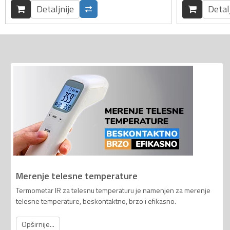
Detaljnije
Detal
Merenje telesne temperature
Termometar IR za telesnu temperaturu je namenjen za merenje
telesne temperature, beskontaktno, brzo i efikasno.
Opširnije...