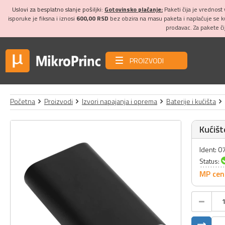
Uslovi za besplatno slanje pošiljki:
Gotovinsko plaćanje:
Paketi čija je vrednost
isporuke je fiksna i iznosi
600,00 RSD
bez obzira na masu paketa i naplaćuje se 
prodavac. Za pakete č
PROIZVODI
Početna
Proizvodi
Izvori napajanja i oprema
Baterije i kućišta
Kućišt
Ident: 
Status:
MP cen