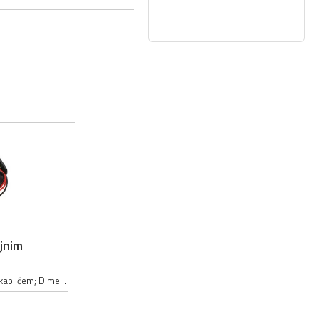
jnim
Nosač za 2 x 18650 bateriju 3.7V sa kablićem; Dimenzije: 75 x 40 x 20mm; Način montaže: lemljenje, povezivanje; Materijal izrade nosača: plastika;