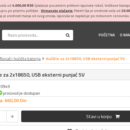
 veća od
4.000,00 RSD
(plaćanje pouzećem prilikom isporuke robe), troškove transpor
kupcu po prijemu pošiljke.
Virmansko plaćanje:
Paketi čija je vrednost veća od
20.0
ija je vrednost manja od ovog iznosa, isporuka se naplaćuje po redovnom cenovniku 
POČETNA
O NA
Nosači i kućišta baterija
Kućište za 2x18650, USB eksterni punjač 5V
e za 2x18650, USB eksterni punjač 5V
070949
proizvod je dostupan
a: 660,
00
Din
Stavi u korpu