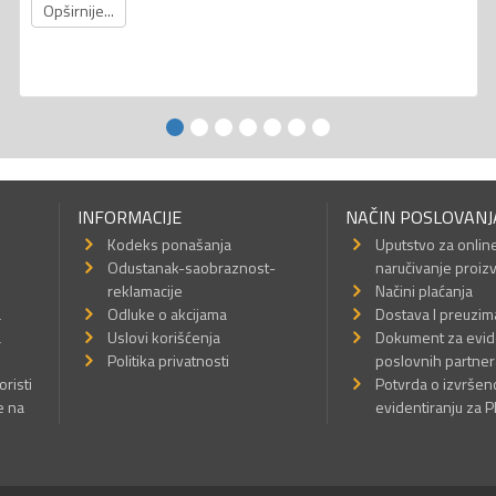
Opširnije...
INFORMACIJE
NAČIN POSLOVANJ
Kodeks ponašanja
Uputstvo za onlin
Odustanak-saobraznost-
naručivanje proiz
reklamacije
Načini plaćanja
a
Odluke o akcijama
Dostava I preuzim
a
Uslovi korišćenja
Dokument za evid
Politika privatnosti
poslovnih partner
oristi
Potvrda o izvrše
e na
evidentiranju za 