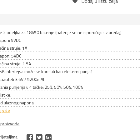
Dodaj u listu želja
 2 odeljka za 18650 baterije (baterije se ne isporučuju uz uređaj)
napon: 5VDC
ačina struje: 1A
 napon: 5VDC
ačina struje: 1.5A
B interfejsa može se koristiti kao eksterni punjač
apacitet: 3.6V / 5200mAh
tanja punjenja u 4 tačke: 25%, 50%, 50%, 100%
istike:
 od ulaznog napona
j više
a proizvoda
ijateljima: