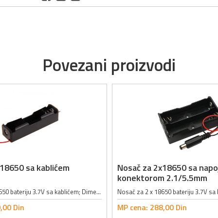
Povezani proizvodi
18650 sa kablićem
Nosač za 2x18650 sa napo
konektorom 2.1/5.5mm
Nosač za 1 x 18650 bateriju 3.7V sa kablićem; Dimenzije: 75 x 20 x 20mm; Način montaže: lemljenje, povezivanje; Materijal izrade nosača: plastika;
,
00
Din
MP cena:
288,
00
Din