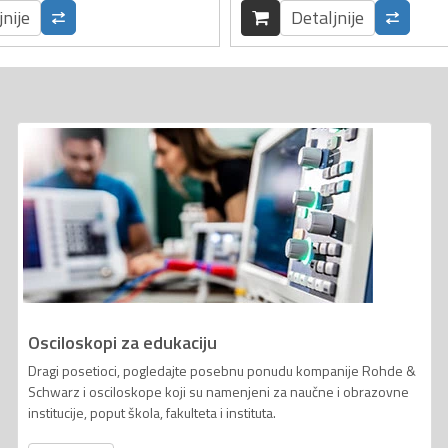
jnije
Detaljnije
Osciloskopi za edukaciju
Dragi posetioci, pogledajte posebnu ponudu kompanije Rohde &
Schwarz i osciloskope koji su namenjeni za naučne i obrazovne
institucije, poput škola, fakulteta i instituta.