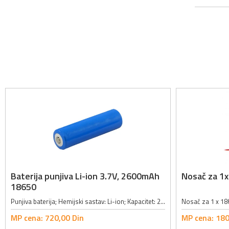
Baterija punjiva Li-ion 3.7V, 2600mAh
Nosač za 1x
18650
Punjiva baterija; Hemijski sastav: Li-ion; Kapacitet: 2600mAh; Napon: 3.7V; Tip: 18650; Dužina: 65mm; Prečnik: 18.6mm;
MP cena:
720,
00
Din
MP cena:
180