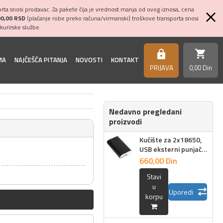
ta snosi prodavac. Za pakete čija je vrednost manja od ovog iznosa, cena
00,00 RSD
(plaćanje robe preko računa/virmanski) troškove transporta snosi
kurirske službe.
shopping_cart
https
MA
NAJČEŠĆA PITANJA
NOVOSTI
KONTAKT
PRIJAVA
0,
00
Din
Nedavno pregledani
proizvodi
Kućište za 2x18650,
USB eksterni punjač
5V
660,
00
Din
Stavi
u
Uporedi
korpu