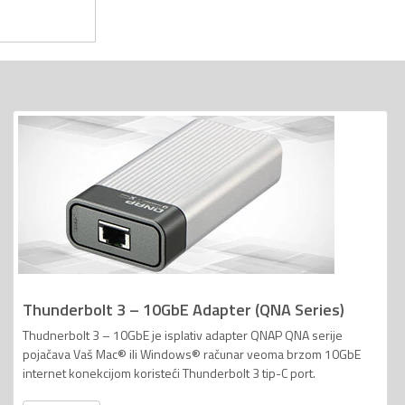
Thunderbolt 3 – 10GbE Adapter (QNA Series)
Thudnerbolt 3 – 10GbE je isplativ adapter QNAP QNA serije
pojačava Vaš Mac® ili Windows® računar veoma brzom 10GbE
internet konekcijom koristeći Thunderbolt 3 tip-C port.