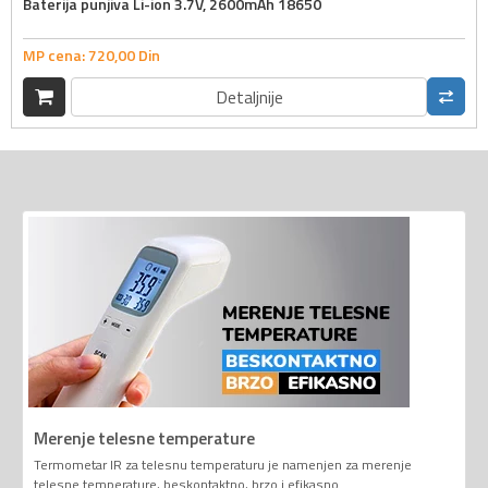
Baterija punjiva Li-ion 3.7V, 2600mAh 18650
MP cena:
720,
00
Din
Detaljnije
Merenje telesne temperature
Termometar IR za telesnu temperaturu je namenjen za merenje
telesne temperature, beskontaktno, brzo i efikasno.