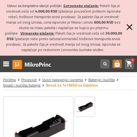
Uslovi za besplatno slanje pošiljki:
Gotovinsko plaćanje:
Paketi čija je
vrednost veća od
4.000,00 RSD
(plaćanje pouzećem prilikom isporuke
robe), troškove transporta snosi prodavac. Za pakete čija je vrednost
manja od ovog iznosa, cena isporuke je fiksna i iznosi
600,00 RSD
bez
obzira na masu paketa i naplaćuje se kupcu po prijemu
pošiljke.
Virmansko plaćanje:
Paketi čija je vrednost veća od
20.000,00
RSD
(plaćanje robe preko računa/virmanski) troškove transporta snosi
prodavac. Za pakete čija je vrednost manja od ovog iznosa, isporuka se
naplaćuje po redovnom cenovniku kurirske službe.
0
shopping_cart
https
Početna
Proizvodi
Izvori napajanja i oprema
Baterije i kućišta
Nosači i kućišta baterija
Nosač za 1x18650 sa kablićem