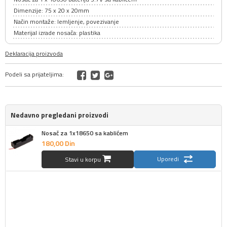
Dimenzije: 75 x 20 x 20mm
Način montaže: lemljenje, povezivanje
Materijal izrade nosača: plastika
Deklaracija proizvoda
Podeli sa prijateljima:
Nedavno pregledani proizvodi
Nosač za 1x18650 sa kablićem
180,
00
Din
Uporedi
Stavi u korpu