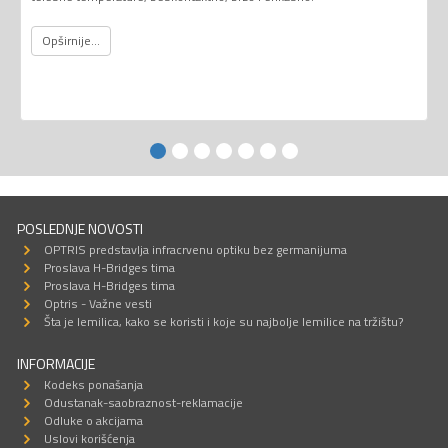
Opširnije...
POSLEDNJE NOVOSTI
OPTRIS predstavlja infracrvenu optiku bez germanijuma
Proslava H-Bridges tima
Proslava H-Bridges tima
Optris - Važne vesti
Šta je lemilica, kako se koristi i koje su najbolje lemilice na tržištu?
INFORMACIJE
Kodeks ponašanja
Odustanak-saobraznost-reklamacije
Odluke o akcijama
Uslovi korišćenja