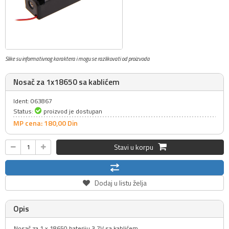
Slike su informativnog karaktera i mogu se razlikovati od proizvoda
Nosač za 1x18650 sa kablićem
Ident: 063867
Status:
proizvod je dostupan
MP cena: 180,
00
Din
Stavi u korpu
Dodaj u listu želja
Opis
Nosač za 1 x 18650 bateriju 3.7V sa kablićem