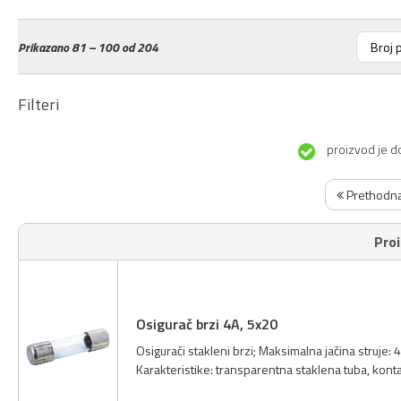
Prikazano
81 – 100 od 204
Filteri
proizvod je d
Prethodn
Pro
Osigurač brzi 4A, 5x20
Osigurači stakleni brzi; Maksimalna jačina struje:
Karakteristike: transparentna staklena tuba, kont