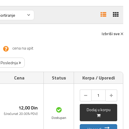
Izbriši sve
cena na upit
Poslednja
Cena
Status
Korpa / Uporedi
12,
00
Din
Dodaj u korpu
(Uračunat 20.00% PDV)
Dostupan