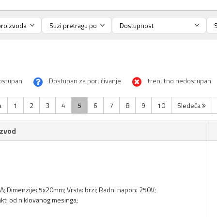
ostupan
Dostupan za poručivanje
trenutno nedostupan
a
1
2
3
4
5
6
7
8
9
10
Sledeća
izvod
 4A; Dimenzije: 5x20mm; Vrsta: brzi; Radni napon: 250V;
akti od niklovanog mesinga;