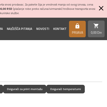
ta snosi prodavac. Za pakete čija je vrednost manja od ovog iznosa, cena
00,00 RSD
(plaćanje robe preko računa/virmanski) troškove transporta snosi
kurirske službe.
shopping_cart
https
MA
NAJČEŠĆA PITANJA
NOVOSTI
KONTAKT
PRIJAVA
0,
00
Din
Osigurači za print montažu
Osigurači temperaturni