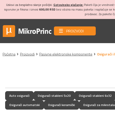
Uslovi za besplatno slanje pošiljki:
Gotovinsko plaćanje:
Paketi čija je vrednost
isporuke je fiksna i iznosi
600,00 RSD
bez obzira na masu paketa i naplaćuje se 
prodavac. Za pakete č
PROIZVODI
Početna
Proizvodi
Pasivne elektronske komponente
Osigurači i
Auto osigurači
Osigurači stakleni 5x20
Osigurači stakleni 6x32
Osigurači automatski
Osigurači keramički
Osigurači za mikrotal