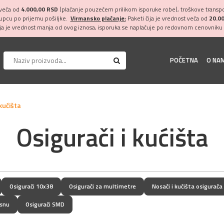
 veća od
4.000,00 RSD
(plaćanje pouzećem prilikom isporuke robe), troškove transpor
kupcu po prijemu pošiljke.
Virmansko plaćanje:
Paketi čija je vrednost veća od
20.0
ija je vrednost manja od ovog iznosa, isporuka se naplaćuje po redovnom cenovniku 
POČETNA
O NA
 kućišta
Osigurači i kućišta
Osigurači 10x38
Osigurači za multimetre
Nosači i kućišta osigurača
asnu
Osigurači SMD