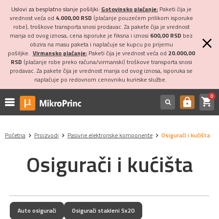
Uslovi za besplatno slanje pošiljki:
Gotovinsko plaćanje:
Paketi čija je
vrednost veća od
4.000,00 RSD
(plaćanje pouzećem prilikom isporuke
robe), troškove transporta snosi prodavac. Za pakete čija je vrednost
manja od ovog iznosa, cena isporuke je fiksna i iznosi
600,00 RSD
bez
obzira na masu paketa i naplaćuje se kupcu po prijemu
pošiljke.
Virmansko plaćanje:
Paketi čija je vrednost veća od
20.000,00
RSD
(plaćanje robe preko računa/virmanski) troškove transporta snosi
prodavac. Za pakete čija je vrednost manja od ovog iznosa, isporuka se
naplaćuje po redovnom cenovniku kurirske službe.
0
shopping_cart
https
Početna
Proizvodi
Pasivne elektronske komponente
Osigurači i kućišta
Osigurači i kućišta
Auto osigurači
Osigurači stakleni 5x20