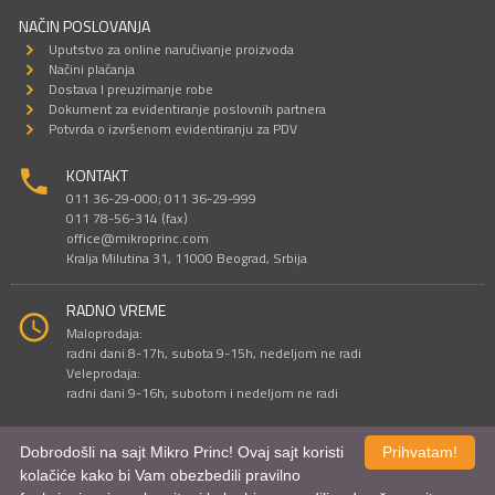
NAČIN POSLOVANJA
Uputstvo za online naručivanje proizvoda
Načini plaćanja
Dostava I preuzimanje robe
Dokument za evidentiranje poslovnih partnera
Potvrda o izvršenom evidentiranju za PDV
KONTAKT
011 36-29-000; 011 36-29-999
011 78-56-314 (fax)
office@mikroprinc.com
Kralja Milutina 31, 11000 Beograd, Srbija
RADNO VREME
Maloprodaja:
radni dani 8-17h, subota 9-15h, nedeljom ne radi
Veleprodaja:
radni dani 9-16h, subotom i nedeljom ne radi
Dobrodošli na sajt Mikro Princ! Ovaj sajt koristi
Prihvatam!
Sve cene su iskazane u dinarima. PDV je uračunat u cenu.
kolačiće kako bi Vam obezbedili pravilno
© Mikro Princ 1999 - 2026. Sva prava su zadržana.