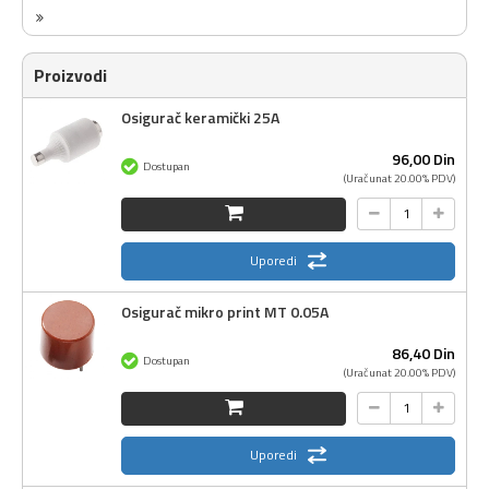
Proizvodi
Osigurač keramički 25A
96,
00
Din
Dostupan
(Uračunat 20.00% PDV)
Uporedi
Osigurač mikro print MT 0.05A
86,
40
Din
Dostupan
(Uračunat 20.00% PDV)
Uporedi