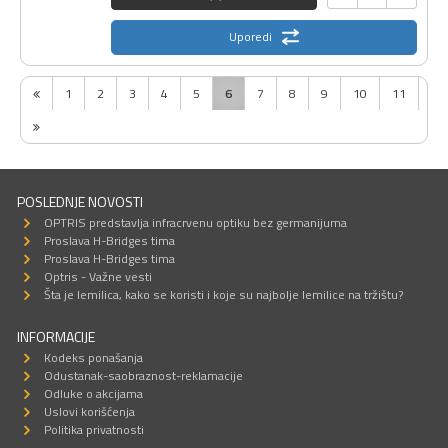
Uporedi
1
2
3
4
5
6
7
8
9
10
11
POSLEDNJE NOVOSTI
OPTRIS predstavlja infracrvenu optiku bez germanijuma
Proslava H-Bridges tima
Proslava H-Bridges tima
Optris - Važne vesti
Šta je lemilica, kako se koristi i koje su najbolje lemilice na tržištu?
INFORMACIJE
Kodeks ponašanja
Odustanak-saobraznost-reklamacije
Odluke o akcijama
Uslovi korišćenja
Politika privatnosti