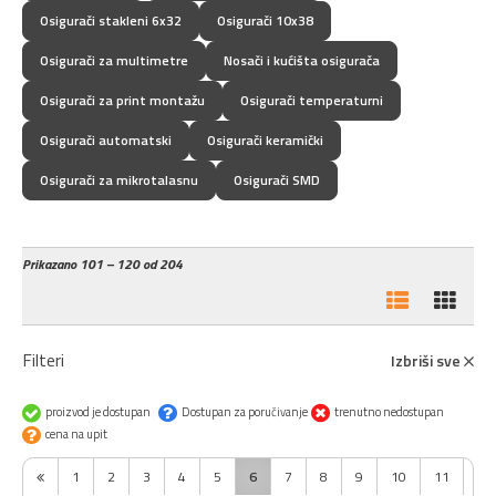
Osigurači stakleni 6x32
Osigurači 10x38
Osigurači za multimetre
Nosači i kućišta osigurača
Osigurači za print montažu
Osigurači temperaturni
Osigurači automatski
Osigurači keramički
Osigurači za mikrotalasnu
Osigurači SMD
Prikazano
101 – 120 od 204
Filteri
Izbriši sve
proizvod je dostupan
Dostupan za poručivanje
trenutno nedostupan
cena na upit
1
2
3
4
5
6
7
8
9
10
11