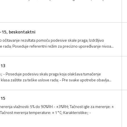
-15, beskontaktni
očitavanje rezultata pomoću podesive skale praga; Izdržljivo
ve rada; Poseduje referentni režim za precizno upoređivanje nivoa...
-13
ke:; - Poseduje podesivu skalu praga koja olakšava tumačenje
5 klasa zaštite za teške uslove rada; - Pre svake upotrebe obavlja...
-15
erenja vlažnosti: 5% do 90%RH - ±3%RH; Tačnost igle za merenje: ±
ačnost merenja temperature: ± 1°C; Karakteristike:; -