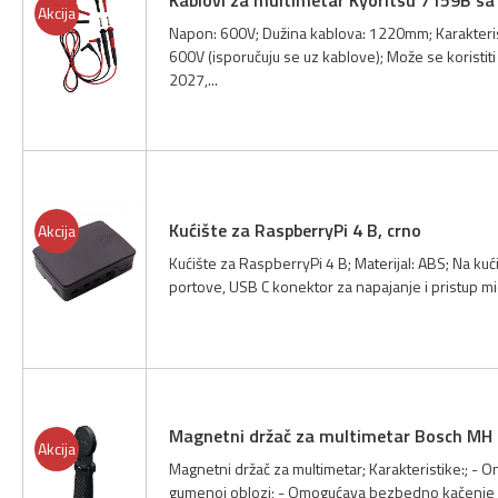
Akcija
Napon: 600V; Dužina kablova: 1220mm; Karakteristi
600V (isporučuju se uz kablove); Može se koristi
2027,...
Kućište za RaspberryPi 4 B, crno
Akcija
Kućište za RaspberryPi 4 B; Materijal: ABS; Na kuć
portove, USB C konektor za napajanje i pristup micr
Magnetni držač za multimetar Bosch MH
Akcija
Magnetni držač za multimetar; Karakteristike:; -
gumenoj oblozi; - Omogućava bezbedno kačenje a