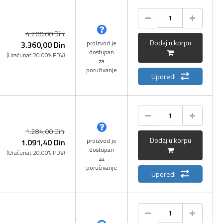
4.200,
00
Din
Dodaj u korpu
proizvod je
3.360,
00
Din
dostupan
(Uračunat 20.00% PDV)
za
poručivanje
Uporedi
1.284,
00
Din
Dodaj u korpu
proizvod je
1.091,
40
Din
dostupan
(Uračunat 20.00% PDV)
za
poručivanje
Uporedi