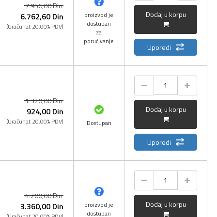
7.956,
00
Din
Dodaj u korpu
proizvod je
6.762,
60
Din
dostupan
(Uračunat 20.00% PDV)
za
poručivanje
Uporedi
1.320,
00
Din
Dodaj u korpu
924,
00
Din
(Uračunat 20.00% PDV)
Dostupan
Uporedi
4.200,
00
Din
Dodaj u korpu
proizvod je
3.360,
00
Din
dostupan
(Uračunat 20.00% PDV)