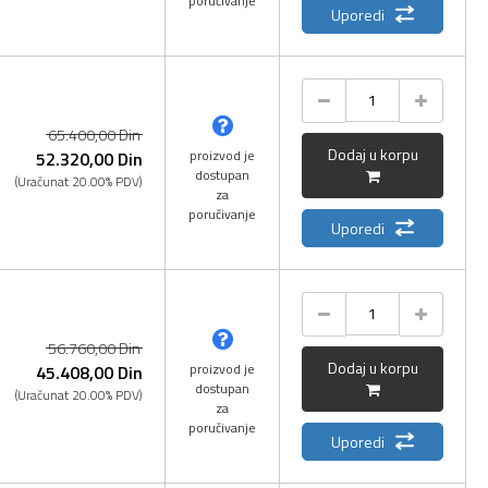
poručivanje
Uporedi
65.400,
00
Din
Dodaj u korpu
proizvod je
52.320,
00
Din
dostupan
(Uračunat 20.00% PDV)
za
poručivanje
Uporedi
56.760,
00
Din
Dodaj u korpu
proizvod je
45.408,
00
Din
dostupan
(Uračunat 20.00% PDV)
za
poručivanje
Uporedi