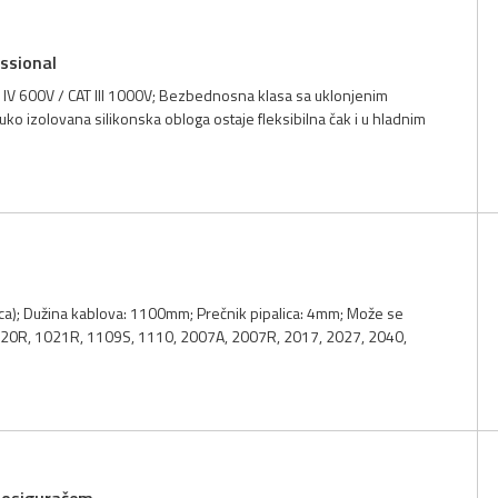
ssional
 IV 600V / CAT III 1000V; Bezbednosna klasa sa uklonjenim
uko izolovana silikonska obloga ostaje fleksibilna čak i u hladnim
a); Dužina kablova: 1100mm; Prečnik pipalica: 4mm; Može se
 1020R, 1021R, 1109S, 1110, 2007A, 2007R, 2017, 2027, 2040,
a osiguračem