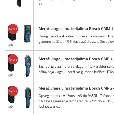
sa...
Merač vlage u materijalima Bosch GMM 1
Akcija
Omogućava beskontaktno merenje vlažnosti; Brzo 
gumeno kućište i IP65 klasa zaštite za teške uslo
Merač vlage u materijalima Bosch GMP 1
Akcija
Tačnost igle za merenje vlage: ± 1%; Karakteristi
očitavanja vlage; - Izdržljivo gumeno kućište i IP6
Merač vlage u materijalima Bosch GMP 2
Akcija
Opseg merenja vlažnosti: 5% do 95%RH; Tačnost m
1%; Opseg merenja temperature: -20° do +50°C; T
Jednostavno...