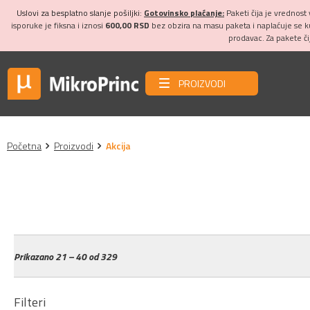
Uslovi za besplatno slanje pošiljki:
Gotovinsko plaćanje:
Paketi čija je vrednost
isporuke je fiksna i iznosi
600,00 RSD
bez obzira na masu paketa i naplaćuje se 
prodavac. Za pakete č
PROIZVODI
Početna
Proizvodi
Akcija
Prikazano
21 – 40 od 329
Filteri