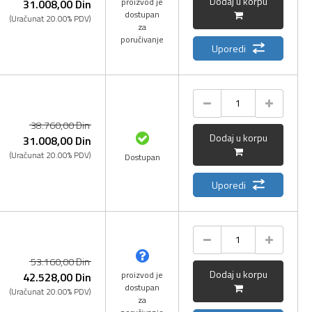
Dodaj u korpu
proizvod je
31.008,
00
Din
dostupan
(Uračunat 20.00% PDV)
za
poručivanje
Uporedi
38.760,
00
Din
Dodaj u korpu
31.008,
00
Din
(Uračunat 20.00% PDV)
Dostupan
Uporedi
53.160,
00
Din
Dodaj u korpu
proizvod je
42.528,
00
Din
dostupan
(Uračunat 20.00% PDV)
za