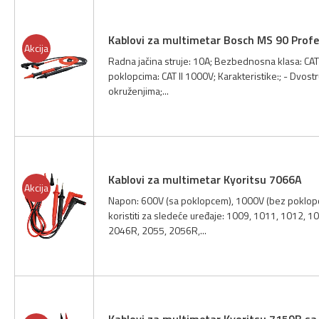
Kablovi za multimetar Bosch MS 90 Profe
Akcija
Radna jačina struje: 10A; Bezbednosna klasa: CAT
poklopcima: CAT II 1000V; Karakteristike:; - Dvostr
okruženjima;...
Kablovi za multimetar Kyoritsu 7066A
Akcija
Napon: 600V (sa poklopcem), 1000V (bez poklopc
koristiti za sledeće uređaje: 1009, 1011, 1012,
2046R, 2055, 2056R,...
Kablovi za multimetar Kyoritsu 7159B s