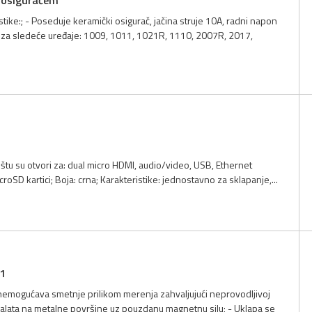
ke:; - Poseduje keramički osigurač, jačina struje 10A, radni napon
ti za sledeće uređaje: 1009, 1011, 1021R, 1110, 2007R, 2017,
ištu su otvori za: dual micro HDMI, audio/video, USB, Ethernet
oSD kartici; Boja: crna; Karakteristike: jednostavno za sklapanje,...
 1
 Onemogućava smetnje prilikom merenja zahvaljujući neprovodljivoj
lata na metalne površine uz pouzdanu magnetnu silu; - Uklapa se