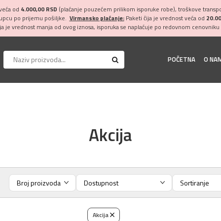
 veća od
4.000,00 RSD
(plaćanje pouzećem prilikom isporuke robe), troškove transpor
kupcu po prijemu pošiljke.
Virmansko plaćanje:
Paketi čija je vrednost veća od
20.0
ija je vrednost manja od ovog iznosa, isporuka se naplaćuje po redovnom cenovniku 
POČETNA
O NA
Akcija
Akcija