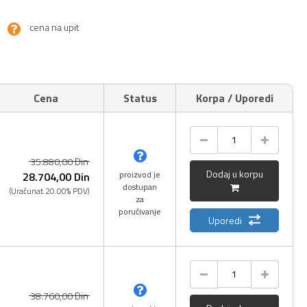
cena na upit
Cena
Status
Korpa / Uporedi
35.880,
00
Din
Dodaj u korpu
proizvod je
28.704,
00
Din
dostupan
(Uračunat 20.00% PDV)
za
poručivanje
Uporedi
38.760,
00
Din