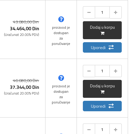
43.080,
00
Din
Dodaj u korpu
proizvod je
34.464,
00
Din
dostupan
(Uračunat 20.00% PDV)
za
poručivanje
Uporedi
46.680,
00
Din
Dodaj u korpu
proizvod je
37.344,
00
Din
dostupan
(Uračunat 20.00% PDV)
za
poručivanje
Uporedi