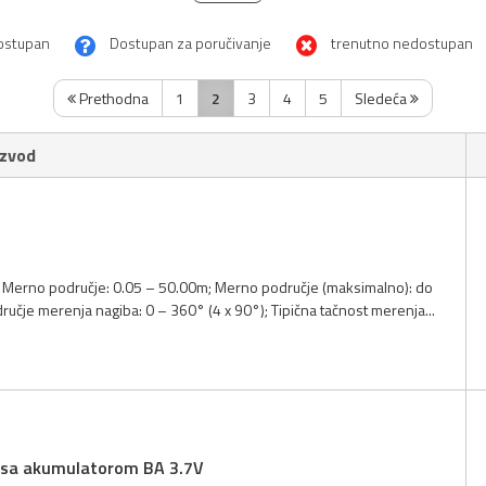
ostupan
Dostupan za poručivanje
trenutno nedostupan
Prethodna
1
2
3
4
5
Sledeća
izvod
; Merno područje: 0.05 – 50.00m; Merno područje (maksimalno): do
učje merenja nagiba: 0 – 360° (4 x 90°); Tipična tačnost merenja...
, sa akumulatorom BA 3.7V