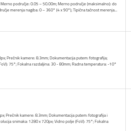
; Merno područje: 0.05 – 50.00m; Merno područje (maksimalno): do
učje merenja nagiba: 0 – 360° (4 x 90°); Tipična tačnost merenja...
80px; Prečnik kamere: 8.3mm; Dokumentacija putem: fotografija;
 (FoV): 75°; Fokalna razdaljina: 30 - 80mm; Radna temperatura: -10°
0px; Prečnik kamere: 8.3mm; Dokumentacija putem: fotografija i
zolucija snimaka: 1280 x 720px; Vidno polje (FoV): 75°; Fokalna