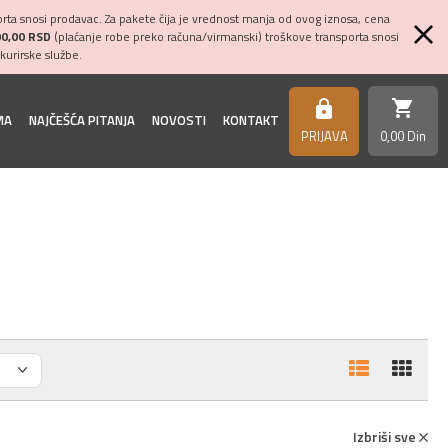
ta snosi prodavac. Za pakete čija je vrednost manja od ovog iznosa, cena
00,00 RSD
(plaćanje robe preko računa/virmanski) troškove transporta snosi
kurirske službe.
shopping_cart
https
MA
NAJČEŠĆA PITANJA
NOVOSTI
KONTAKT
PRIJAVA
0,
00
Din
Izbriši sve