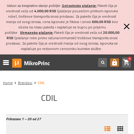
Uslovi za besplatno slanje pošiljki:
Gotovinsko plaćanje:
Paketi čija je
vrednost veća od
4.000,00 RSD
(plaćanje pouzećem prilikom isporuke
robe), troškove transporta snosi prodavac. Za pakete čija je vrednost
manja od ovog iznosa, cena isporuke je fiksna i iznosi
600,00 RSD
bez
obzira na masu paketa i naplaćuje se kupcu po prijemu
pošiljke.
Virmansko plaćanje:
Paketi čija je vrednost veća od
20.000,00
RSD
(plaćanje robe preko računa/virmanski) troškove transporta snosi
prodavac. Za pakete čija je vrednost manja od ovog iznosa, isporuka se
naplaćuje po redovnom cenovniku kurirske službe.
0
shopping_cart
https
Home
Brendovi
CDIL
CDIL
Prikazano
1 – 20 od 27