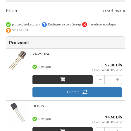
Filteri
Izbriši sve
proizvod je dostupan
Dostupan za poručivanje
trenutno nedostupan
cena na upit
Proizvodi
2N2907A
52,
80
Din
Dostupan
(Uračunat 20.00% PDV)
Uporedi
BC635
14,
40
Din
Dostupan
(Uračunat 20.00% PDV)