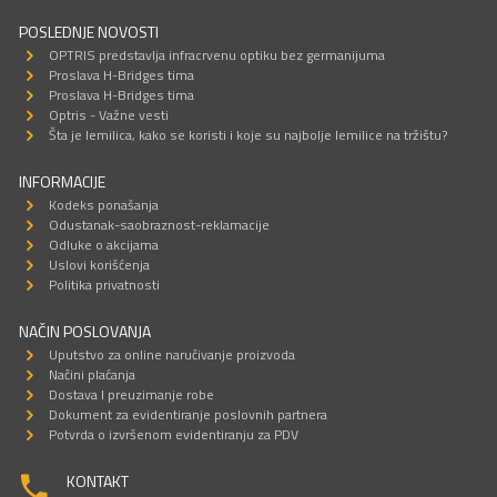
POSLEDNJE NOVOSTI
OPTRIS predstavlja infracrvenu optiku bez germanijuma
Proslava H-Bridges tima
Proslava H-Bridges tima
Optris - Važne vesti
Šta je lemilica, kako se koristi i koje su najbolje lemilice na tržištu?
INFORMACIJE
Kodeks ponašanja
Odustanak-saobraznost-reklamacije
Odluke o akcijama
Uslovi korišćenja
Politika privatnosti
NAČIN POSLOVANJA
Uputstvo za online naručivanje proizvoda
Načini plaćanja
Dostava I preuzimanje robe
Dokument za evidentiranje poslovnih partnera
Potvrda o izvršenom evidentiranju za PDV
KONTAKT