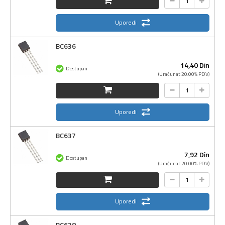
Uporedi
BC636
14,
40
Din
Dostupan
(Uračunat 20.00% PDV)
Uporedi
BC637
7,
92
Din
Dostupan
(Uračunat 20.00% PDV)
Uporedi
BC638