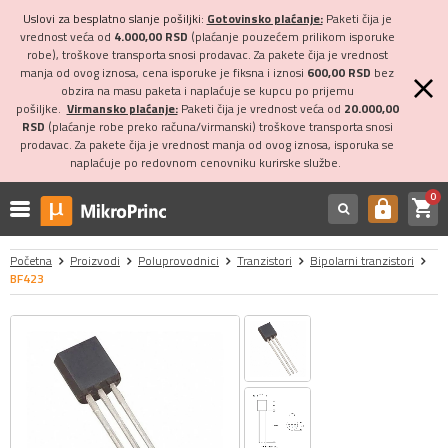
Uslovi za besplatno slanje pošiljki:
Gotovinsko plaćanje:
Paketi čija je
vrednost veća od
4.000,00 RSD
(plaćanje pouzećem prilikom isporuke
robe), troškove transporta snosi prodavac. Za pakete čija je vrednost
manja od ovog iznosa, cena isporuke je fiksna i iznosi
600,00 RSD
bez
obzira na masu paketa i naplaćuje se kupcu po prijemu
pošiljke.
Virmansko plaćanje:
Paketi čija je vrednost veća od
20.000,00
RSD
(plaćanje robe preko računa/virmanski) troškove transporta snosi
prodavac. Za pakete čija je vrednost manja od ovog iznosa, isporuka se
naplaćuje po redovnom cenovniku kurirske službe.
0
shopping_cart
https
Početna
Proizvodi
Poluprovodnici
Tranzistori
Bipolarni tranzistori
BF423