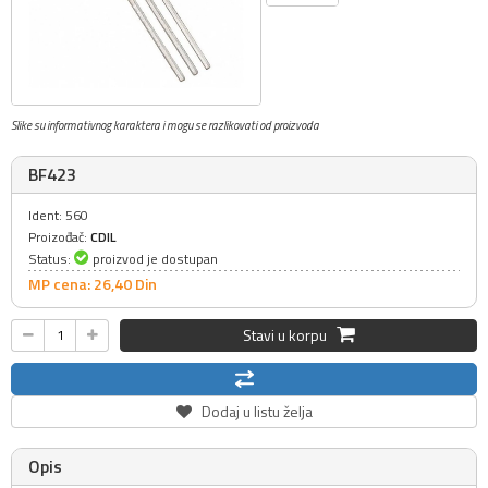
Slike su informativnog karaktera i mogu se razlikovati od proizvoda
BF423
Ident: 560
Proizođač:
CDIL
Status:
proizvod je dostupan
MP cena: 26,
40
Din
Stavi u korpu
Dodaj u listu želja
Opis