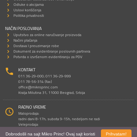
Odluke o akcijama
Uslovi korišćenja
Politika privatnosti
NAČIN POSLOVANJA
Uputstvo za online naručivanje proizvoda
Načini plaćanja
Dostava I preuzimanje robe
Dokument za evidentiranje poslovnih partnera
Potvrda o izvršenom evidentiranju za PDV
KONTAKT
011 36-29-000; 011 36-29-999
011 78-56-314 (fax)
office@mikroprinc.com
Kralja Milutina 31, 11000 Beograd, Srbija
RADNO VREME
Maloprodaja:
radni dani 8-17h, subota 9-15h, nedeljom ne radi
Veleprodaja:
radni dani 9-16h, subotom i nedeljom ne radi
Dobrodošli na sajt Mikro Princ! Ovaj sajt koristi
Prihvatam!