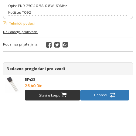
Opis: PNP, 250V, 0.5A, 0.8W, 60MHz
Kućište: TO92
Tehnički podaci
Deklaracija proizvoda
Podeli sa prijateljima:
Nedavno pregledani proizvodi
BF423
26,
40
Din
Uporedi
Stavi u korpu