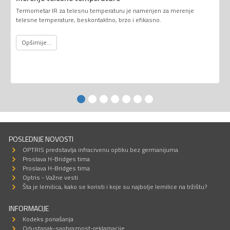
Termometar IR za telesnu temperaturu je namenjen za merenje
telesne temperature, beskontaktno, brzo i efikasno.
Opširnije...
POSLEDNJE NOVOSTI
OPTRIS predstavlja infracrvenu optiku bez germanijuma
Proslava H-Bridges tima
Proslava H-Bridges tima
Optris - Važne vesti
Šta je lemilica, kako se koristi i koje su najbolje lemilice na tržištu?
INFORMACIJE
Kodeks ponašanja
Odustanak-saobraznost-reklamacije