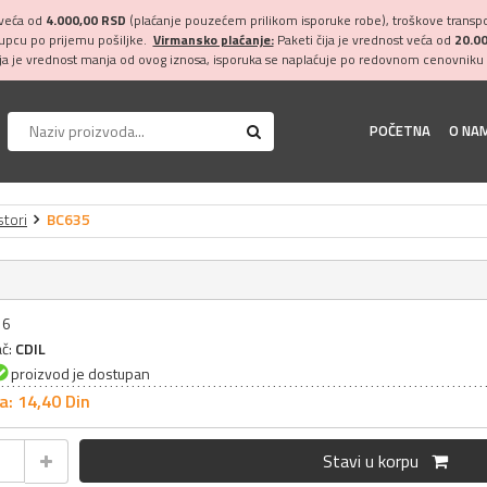
 veća od
4.000,00 RSD
(plaćanje pouzećem prilikom isporuke robe), troškove transpor
kupcu po prijemu pošiljke.
Virmansko plaćanje:
Paketi čija je vrednost veća od
20.0
ija je vrednost manja od ovog iznosa, isporuka se naplaćuje po redovnom cenovniku 
POČETNA
O NA
stori
BC635
5
16
ač:
CDIL
proizvod je dostupan
a: 14,
40
Din
Stavi u korpu