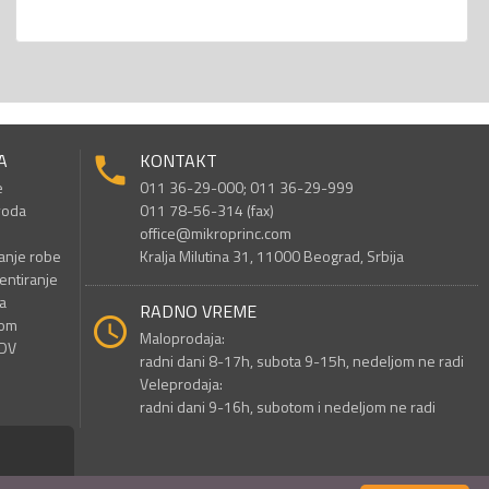
A
KONTAKT
e
011 36-29-000; 011 36-29-999
voda
011 78-56-314 (fax)
office@mikroprinc.com
anje robe
Kralja Milutina 31, 11000 Beograd, Srbija
entiranje
a
RADNO VREME
nom
Maloprodaja:
PDV
radni dani 8-17h, subota 9-15h, nedeljom ne radi
Veleprodaja:
radni dani 9-16h, subotom i nedeljom ne radi