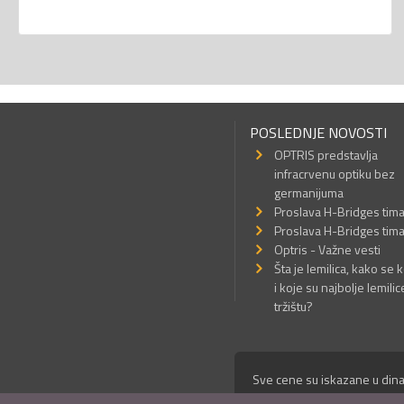
POSLEDNJE NOVOSTI
OPTRIS predstavlja
infracrvenu optiku bez
germanijuma
Proslava H-Bridges tim
Proslava H-Bridges tim
Optris - Važne vesti
Šta je lemilica, kako se k
i koje su najbolje lemilic
tržištu?
Sve cene su iskazane u dina
© Mikro Princ 1999 - 2026. 