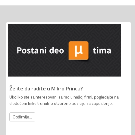
Želite da radite u Mikro Princu?
Ukoliko ste zainteresovani za rad u našoj firmi, pogledajte na
sledećem linku trenutno otvorene pozicije za zaposlenje.
Opširnije...