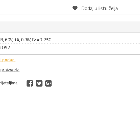
Dodaj u listu želja
N, 60V, 1A, 0.8W, B: 40-250
: TO92
i podaci
a proizvoda
ijateljima: