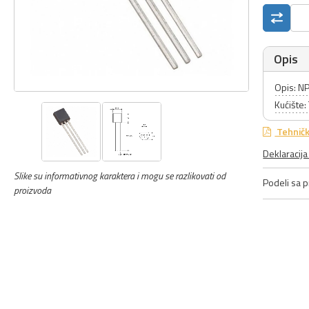
Opis
Opis: NP
Kućište
Tehničk
Deklaracij
Slike su informativnog karaktera i mogu se razlikovati od
Podeli sa pr
proizvoda