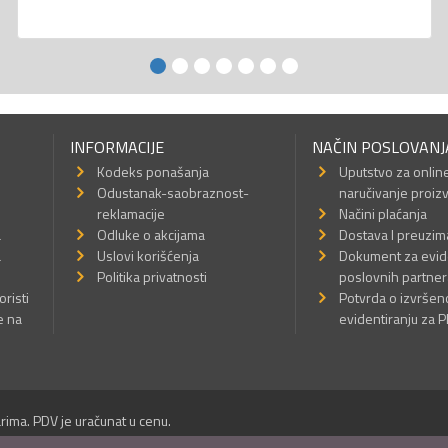
INFORMACIJE
NAČIN POSLOVANJ
Kodeks ponašanja
Uputstvo za onlin
Odustanak-saobraznost-
naručivanje proiz
reklamacije
Načini plaćanja
a
Odluke o akcijama
Dostava I preuzim
a
Uslovi korišćenja
Dokument za evid
Politika privatnosti
poslovnih partner
oristi
Potvrda o izvrše
e na
evidentiranju za 
rima. PDV je uračunat u cenu.
Sva prava su zadržana.