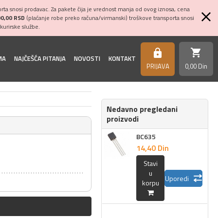
ta snosi prodavac. Za pakete čija je vrednost manja od ovog iznosa, cena
00,00 RSD
(plaćanje robe preko računa/virmanski) troškove transporta snosi
kurirske službe.
shopping_cart
https
MA
NAJČEŠĆA PITANJA
NOVOSTI
KONTAKT
PRIJAVA
0,
00
Din
Nedavno pregledani
proizvodi
BC635
14,
40
Din
Stavi
u
Uporedi
korpu