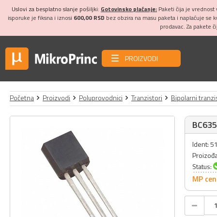
Uslovi za besplatno slanje pošiljki:
Gotovinsko plaćanje:
Paketi čija je vrednost
isporuke je fiksna i iznosi
600,00 RSD
bez obzira na masu paketa i naplaćuje se 
prodavac. Za pakete č
PROIZVODI
Početna
Proizvodi
Poluprovodnici
Tranzistori
Bipolarni tranzi
BC63
Ident: 5
Proizođ
Status:
MP cen