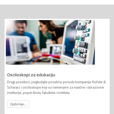
Osciloskopi za edukaciju
Dragi posetioci, pogledajte posebnu ponudu kompanije Rohde &
Schwarz i osciloskope koji su namenjeni za naučne i obrazovne
institucije, poput škola, fakulteta i instituta.
Opširnije...