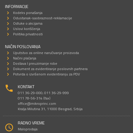
INFORMACIJE
Kodeks ponašanja
Odustanak-saobraznost-reklamacije
Odluke o akcijama
Uslovi korišćenja
Politika privatnosti
NAČIN POSLOVANJA
Uputstvo za online naručivanje proizvoda
Načini plaćanja
Dostava I preuzimanje robe
Dokument za evidentiranje poslovnih partnera
Potvrda o izvršenom evidentiranju za PDV
KONTAKT
011 36-29-000; 011 36-29-999
011 78-56-314 (fax)
office@mikroprinc.com
Kralja Milutina 31, 11000 Beograd, Srbija
RADNO VREME
Maloprodaja: