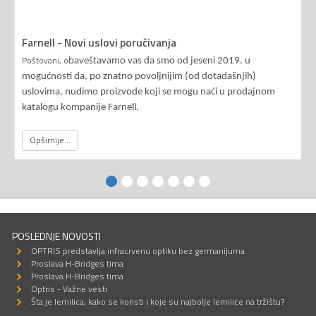
Farnell - Novi uslovi poručivanja
Poštovani, o
baveštavamo vas da smo od jeseni 2019. u
mogućnosti da, po znatno povoljnijim (od dotadašnjih)
uslovima, nudimo proizvode koji se mogu naći u prodajnom
katalogu kompanije Farnell.
Opširnije...
POSLEDNJE NOVOSTI
OPTRIS predstavlja infracrvenu optiku bez germanijuma
Proslava H-Bridges tima
Proslava H-Bridges tima
Optris - Važne vesti
Šta je lemilica, kako se koristi i koje su najbolje lemilice na tržištu?