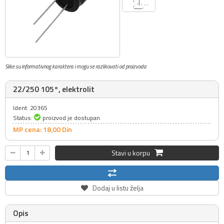
Slike su informativnog karaktera i mogu se razlikovati od proizvoda
22/250 105°, elektrolit
Ident: 20365
Status:
proizvod je dostupan
MP cena: 18,
00
Din
Stavi u korpu
Dodaj u listu želja
Opis