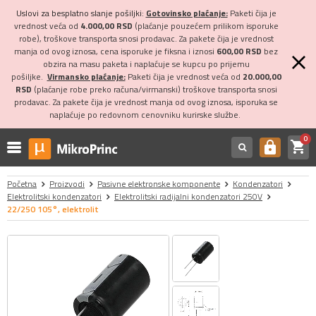
Uslovi za besplatno slanje pošiljki:
Gotovinsko plaćanje:
Paketi čija je
vrednost veća od
4.000,00 RSD
(plaćanje pouzećem prilikom isporuke
robe), troškove transporta snosi prodavac. Za pakete čija je vrednost
manja od ovog iznosa, cena isporuke je fiksna i iznosi
600,00 RSD
bez
obzira na masu paketa i naplaćuje se kupcu po prijemu
pošiljke.
Virmansko plaćanje:
Paketi čija je vrednost veća od
20.000,00
RSD
(plaćanje robe preko računa/virmanski) troškove transporta snosi
prodavac. Za pakete čija je vrednost manja od ovog iznosa, isporuka se
naplaćuje po redovnom cenovniku kurirske službe.
0
shopping_cart
https
Početna
Proizvodi
Pasivne elektronske komponente
Kondenzatori
Elektrolitski kondenzatori
Elektrolitski radijalni kondenzatori 250V
22/250 105°, elektrolit