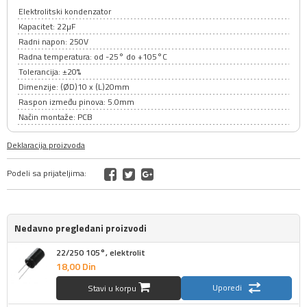
Elektrolitski kondenzator
Kapacitet: 22µF
Radni napon: 250V
Radna temperatura: od -25° do +105°C
Tolerancija: ±20%
Dimenzije: (ØD)10 x (L)20mm
Raspon između pinova: 5.0mm
Način montaže: PCB
Deklaracija proizvoda
Podeli sa prijateljima:
Nedavno pregledani proizvodi
22/250 105°, elektrolit
18,
00
Din
Uporedi
Stavi u korpu