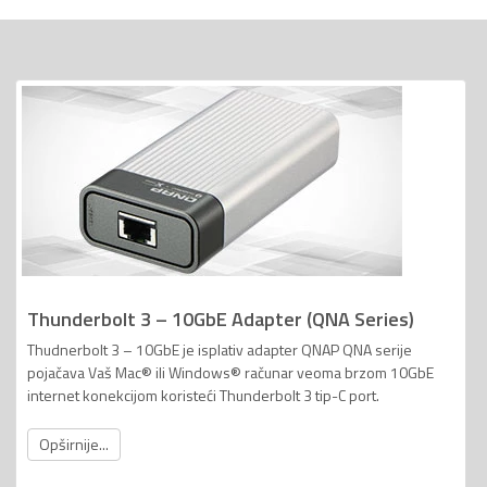
Thunderbolt 3 – 10GbE Adapter (QNA Series)
Thudnerbolt 3 – 10GbE je isplativ adapter QNAP QNA serije
pojačava Vaš Mac® ili Windows® računar veoma brzom 10GbE
internet konekcijom koristeći Thunderbolt 3 tip-C port.
Opširnije...