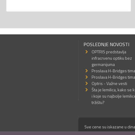
POSLEDNJE NOVOSTI
OPTRIS predstavlja
infracrvenu optiku bez
germanijuma
Proslava H-Bridges tim
Proslava H-Bridges tim
Optris - Važne vesti
Šta je lemilica, kako se k
i koje su najbolje lemilic
tržištu?
Sve cene su iskazane u dina
© Mikro Princ 1999 - 2026. 