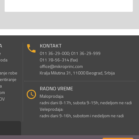
A
KONTAKT
e
011 36-29-000; 011 36-29-999
voda
011 78-56-314 (fax)
office@mikroprinc.com
anje robe
Kralja Milutina 31, 11000 Beograd, Srbija
entiranje
a
RADNO VREME
nom
Maloprodaja:
PDV
radni dani 8-17h, subota 9-15h, nedeljom ne radi
Veleprodaja:
radni dani 9-16h, subotom i nedeljom ne radi