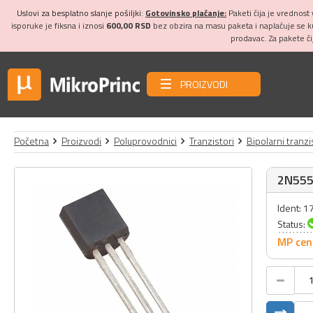
Uslovi za besplatno slanje pošiljki:
Gotovinsko plaćanje:
Paketi čija je vrednost
isporuke je fiksna i iznosi
600,00 RSD
bez obzira na masu paketa i naplaćuje se 
prodavac. Za pakete č
PROIZVODI
Početna
Proizvodi
Poluprovodnici
Tranzistori
Bipolarni tranzi
2N55
Ident: 
Status:
MP cen