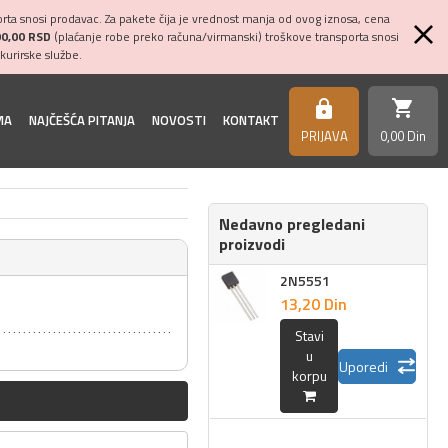
ta snosi prodavac. Za pakete čija je vrednost manja od ovog iznosa, cena
00,00 RSD
(plaćanje robe preko računa/virmanski) troškove transporta snosi
kurirske službe.
shopping_cart
https
MA
NAJČEŠĆA PITANJA
NOVOSTI
KONTAKT
PRIJAVA
0,
00
Din
Nedavno pregledani
proizvodi
2N5551
13,
20
Din
Stavi
u
Uporedi
korpu