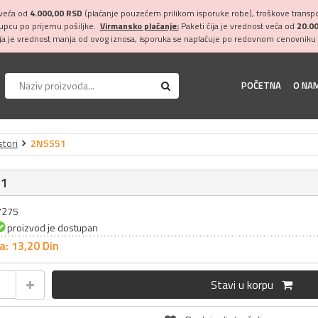
 veća od
4.000,00 RSD
(plaćanje pouzećem prilikom isporuke robe), troškove transpor
kupcu po prijemu pošiljke.
Virmansko plaćanje:
Paketi čija je vrednost veća od
20.0
ija je vrednost manja od ovog iznosa, isporuka se naplaćuje po redovnom cenovniku 
POČETNA
O NA
stori
2N5551
51
17275
proizvod je dostupan
a: 13,
20
Din
Stavi u korpu