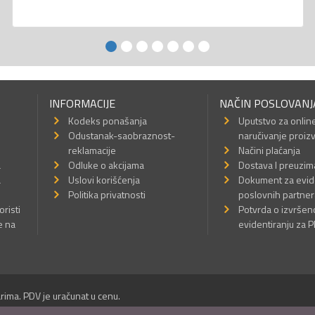
INFORMACIJE
NAČIN POSLOVANJ
Kodeks ponašanja
Uputstvo za onlin
Odustanak-saobraznost-
naručivanje proiz
reklamacije
Načini plaćanja
a
Odluke o akcijama
Dostava I preuzim
a
Uslovi korišćenja
Dokument za evid
Politika privatnosti
poslovnih partner
oristi
Potvrda o izvrše
e na
evidentiranju za 
rima. PDV je uračunat u cenu.
Sva prava su zadržana.