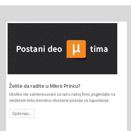
Želite da radite u Mikro Princu?
Ukoliko ste zainteresovani za rad u našoj firmi, pogledajte na
sledećem linku trenutno otvorene pozicije za zaposlenje.
Opširnije...