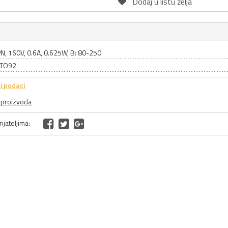
Dodaj u listu želja
PN, 160V, 0.6A, 0.625W, B: 80-250
: TO92
i podaci
a proizvoda
ijateljima: