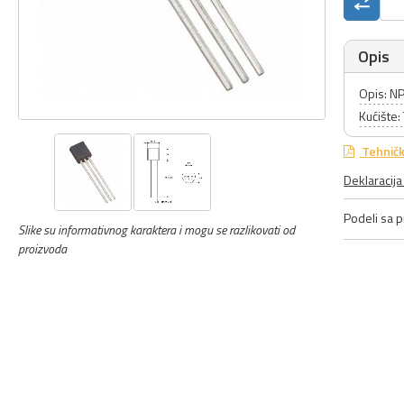
Opis
Opis: N
Kućište
Tehničk
Deklaracij
Podeli sa pr
Slike su informativnog karaktera i mogu se razlikovati od
proizvoda