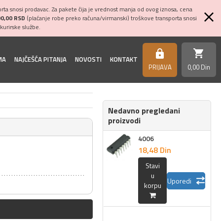
ta snosi prodavac. Za pakete čija je vrednost manja od ovog iznosa, cena
00,00 RSD
(plaćanje robe preko računa/virmanski) troškove transporta snosi
kurirske službe.
shopping_cart
https
MA
NAJČEŠĆA PITANJA
NOVOSTI
KONTAKT
PRIJAVA
0,
00
Din
Nedavno pregledani
proizvodi
4006
18,
48
Din
Stavi
u
Uporedi
korpu