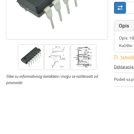
Opis
Opis: 18
Kućište:
Tehničk
Deklaracij
Slike su informativnog karaktera i mogu se razlikovati od
Podeli sa pr
proizvoda