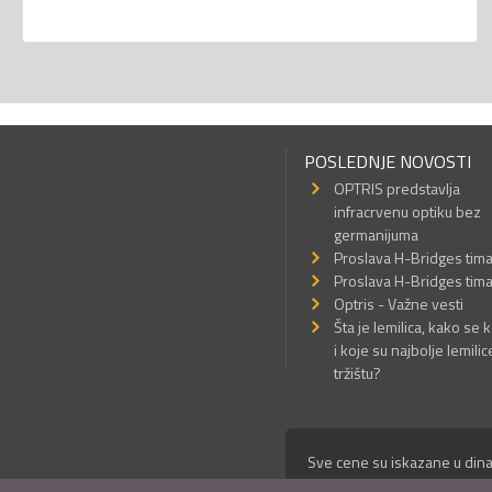
POSLEDNJE NOVOSTI
OPTRIS predstavlja
infracrvenu optiku bez
germanijuma
Proslava H-Bridges tim
Proslava H-Bridges tim
Optris - Važne vesti
Šta je lemilica, kako se k
i koje su najbolje lemilic
tržištu?
Sve cene su iskazane u dina
© Mikro Princ 1999 - 2026. 