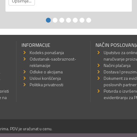
Opširnije...
INFORMACIJE
NAČIN POSLOVANJ
Kodeks ponašanja
Uputstvo za onlin
Odustanak-saobraznost-
naručivanje proiz
reklamacije
Načini plaćanja
a
Odluke o akcijama
Dostava I preuzim
a
Uslovi korišćenja
Dokument za evid
Politika privatnosti
poslovnih partner
oristi
Potvrda o izvrše
e na
evidentiranju za 
rima. PDV je uračunat u cenu.
Sva prava su zadržana.