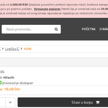
 veća od
4.000,00 RSD
(plaćanje pouzećem prilikom isporuke robe), troškove transpor
kupcu po prijemu pošiljke.
Virmansko plaćanje:
Paketi čija je vrednost veća od
20.0
ija je vrednost manja od ovog iznosa, isporuka se naplaćuje po redovnom cenovniku 
POČETNA
O NA
C
Logička IC
4006
036
ač:
Hitachi
proizvod je dostupan
a: 18,
48
Din
Stavi u korpu