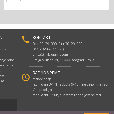
A
KONTAKT
e
011 36-29-000; 011 36-29-999
voda
011 78-56-314 (fax)
office@mikroprinc.com
anje robe
Kralja Milutina 31, 11000 Beograd, Srbija
entiranje
a
RADNO VREME
nom
Maloprodaja:
PDV
radni dani 8-17h, subota 9-15h, nedeljom ne radi
Veleprodaja:
radni dani 9-16h, subotom i nedeljom ne radi