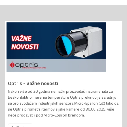
Optris - Važne novosti
Nakon više od 20 godina nemački proizvođač instrumenata za
beskontaktno merenje temperature Optris prekinuo je saradnju
sa proizvođačem industrijskih senzora Micro-Epsilon (µƐ) tako da
se Optris pirometri i termovizijske kamere od 30.06.2025. više
neće prodavati i pod Micro-Epsilon brendom.