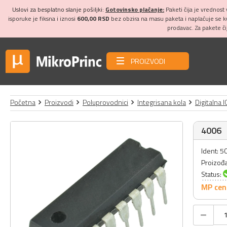
Uslovi za besplatno slanje pošiljki:
Gotovinsko plaćanje:
Paketi čija je vrednost
isporuke je fiksna i iznosi
600,00 RSD
bez obzira na masu paketa i naplaćuje se 
prodavac. Za pakete č
PROIZVODI
Početna
Proizvodi
Poluprovodnici
Integrisana kola
Digitalna I
4006
Ident: 5
Proizođ
Status:
MP cen