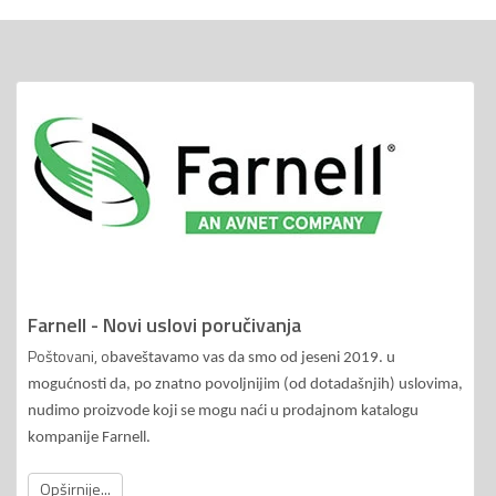
Farnell - Novi uslovi poručivanja
Poštovani, o
baveštavamo vas da smo od jeseni 2019. u
mogućnosti da, po znatno povoljnijim (od dotadašnjih) uslovima,
nudimo proizvode koji se mogu naći u prodajnom katalogu
kompanije Farnell.
Opširnije...