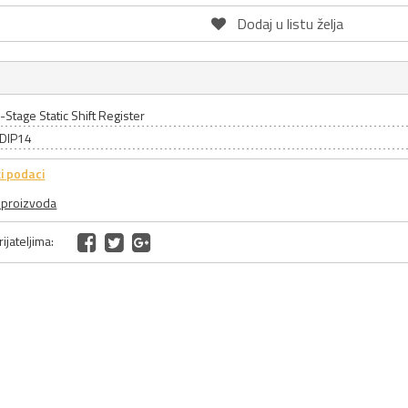
Dodaj u listu želja
-Stage Static Shift Register
 DIP14
i podaci
a proizvoda
ijateljima: