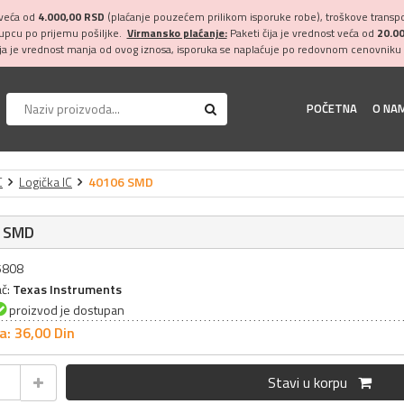
 veća od
4.000,00 RSD
(plaćanje pouzećem prilikom isporuke robe), troškove transpor
kupcu po prijemu pošiljke.
Virmansko plaćanje:
Paketi čija je vrednost veća od
20.0
ija je vrednost manja od ovog iznosa, isporuka se naplaćuje po redovnom cenovniku 
POČETNA
O NA
C
Logička IC
40106 SMD
 SMD
15808
ač:
Texas Instruments
proizvod je dostupan
a: 36,
00
Din
Stavi u korpu