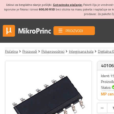
Uslovi za besplatno slanje pošiljki:
Gotovinsko plaćanje:
Paketi čija je vrednost
isporuke je fiksna i iznosi
600,00 RSD
bez obzira na masu paketa i naplaćuje se 
prodavac. Za pakete č
PROIZVODI
Početna
Proizvodi
Poluprovodnici
Integrisana kola
Digitalna I
40106
Ident: 
Proizođ
Status:
MP cen