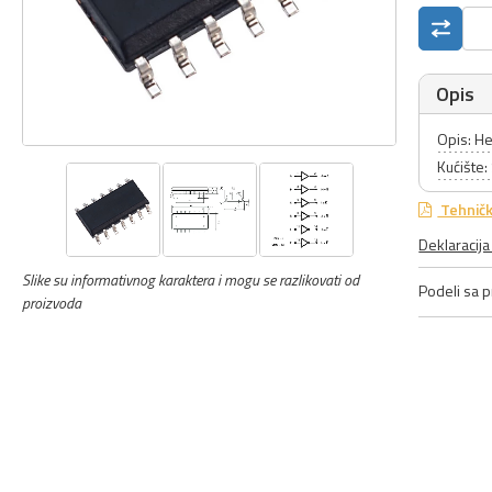
Opis
Opis: He
Kućište
Tehničk
Deklaracij
Slike su informativnog karaktera i mogu se razlikovati od
Podeli sa pr
proizvoda