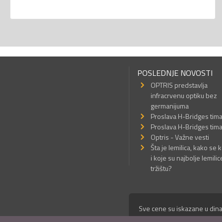
POSLEDNJE NOVOSTI
OPTRIS predstavlja
infracrvenu optiku bez
germanijuma
Proslava H-Bridges tim
Proslava H-Bridges tim
Optris - Važne vesti
Šta je lemilica, kako se k
i koje su najbolje lemilic
tržištu?
Sve cene su iskazane u dina
© Mikro Princ 1999 - 2026. 