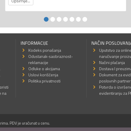
Opširnije...
INFORMACIJE
NAČIN POSLOVANJ
Kodeks ponašanja
Uputstvo za onlin
Odustanak-saobraznost-
naručivanje proiz
reklamacije
Načini plaćanja
a
Odluke o akcijama
Dostava I preuzim
a
Uslovi korišćenja
Dokument za evid
Politika privatnosti
poslovnih partner
oristi
Potvrda o izvrše
e na
evidentiranju za 
rima. PDV je uračunat u cenu.
Sva prava su zadržana.