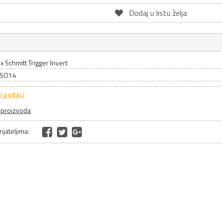
Dodaj u listu želja
x Schmitt Trigger Invert
: SO14
i podaci
a proizvoda
ijateljima: