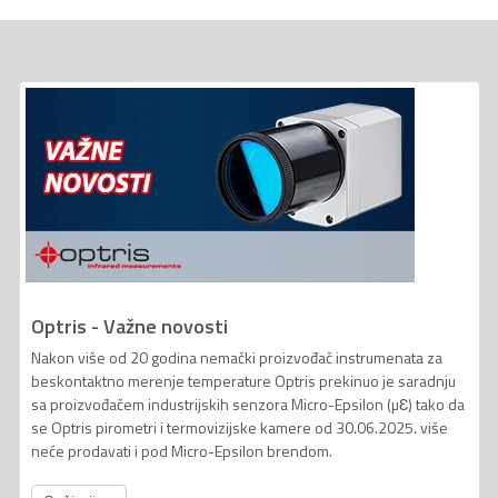
Optris - Važne novosti
Nakon više od 20 godina nemački proizvođač instrumenata za
beskontaktno merenje temperature Optris prekinuo je saradnju
sa proizvođačem industrijskih senzora Micro-Epsilon (µƐ) tako da
se Optris pirometri i termovizijske kamere od 30.06.2025. više
neće prodavati i pod Micro-Epsilon brendom.