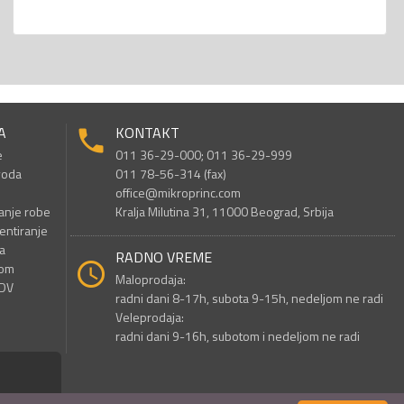
A
KONTAKT
e
011 36-29-000; 011 36-29-999
voda
011 78-56-314 (fax)
office@mikroprinc.com
anje robe
Kralja Milutina 31, 11000 Beograd, Srbija
entiranje
a
RADNO VREME
nom
Maloprodaja:
PDV
radni dani 8-17h, subota 9-15h, nedeljom ne radi
Veleprodaja:
radni dani 9-16h, subotom i nedeljom ne radi