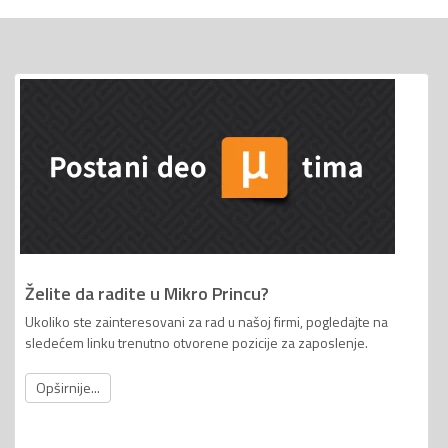
Želite da radite u Mikro Princu?
Ukoliko ste zainteresovani za rad u našoj firmi, pogledajte na
sledećem linku trenutno otvorene pozicije za zaposlenje.
Opširnije...