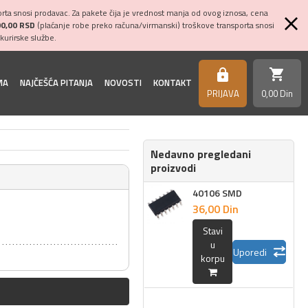
ta snosi prodavac. Za pakete čija je vrednost manja od ovog iznosa, cena
00,00 RSD
(plaćanje robe preko računa/virmanski) troškove transporta snosi
kurirske službe.
shopping_cart
https
MA
NAJČEŠĆA PITANJA
NOVOSTI
KONTAKT
PRIJAVA
0,
00
Din
Nedavno pregledani
proizvodi
40106 SMD
36,
00
Din
Stavi
u
Uporedi
korpu