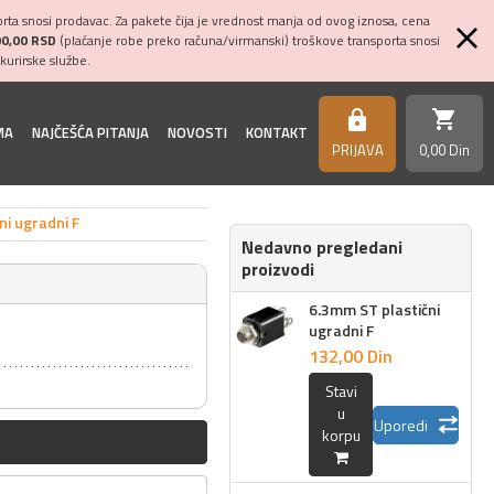
ta snosi prodavac. Za pakete čija je vrednost manja od ovog iznosa, cena
00,00 RSD
(plaćanje robe preko računa/virmanski) troškove transporta snosi
kurirske službe.
shopping_cart
https
MA
NAJČEŠĆA PITANJA
NOVOSTI
KONTAKT
PRIJAVA
0,
00
Din
ni ugradni F
Nedavno pregledani
proizvodi
6.3mm ST plastični
ugradni F
132,
00
Din
Stavi
u
Uporedi
korpu