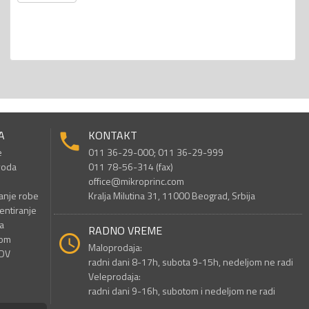
A
KONTAKT
e
011 36-29-000; 011 36-29-999
voda
011 78-56-314 (fax)
office@mikroprinc.com
anje robe
Kralja Milutina 31, 11000 Beograd, Srbija
entiranje
a
RADNO VREME
nom
Maloprodaja:
PDV
radni dani 8-17h, subota 9-15h, nedeljom ne radi
Veleprodaja:
radni dani 9-16h, subotom i nedeljom ne radi