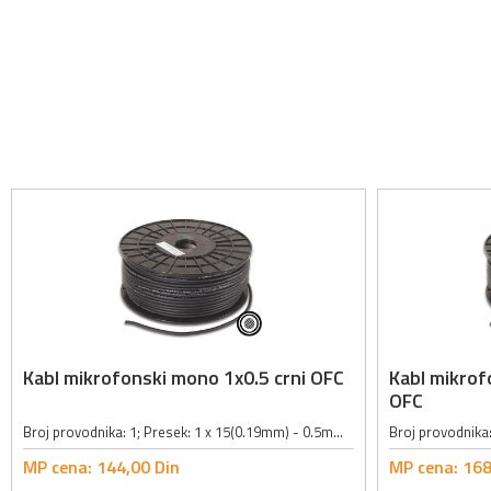
Kabl mikrofonski mono 1x0.5 crni OFC
Kabl mikrof
OFC
Broj provodnika: 1; Presek: 1 x 15(0.19mm) - 0.5mm²; Unutrašnje opletanje provodnika: 0.12mm x 32; OFC(Oxygene Free Cable) kabl; Spoljni prečnik: 6mm; Boja: crna;
MP cena:
144,
00
Din
MP cena:
168