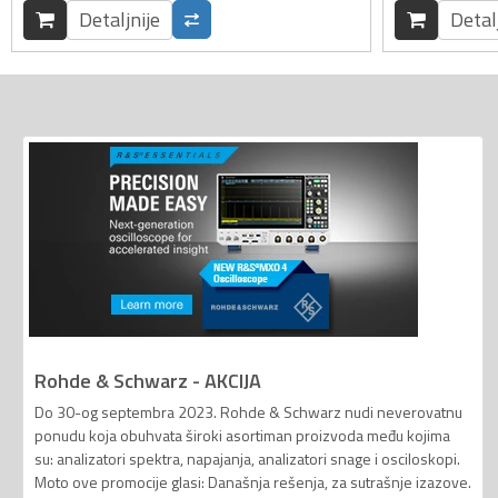
Detaljnije
Detal
Rohde & Schwarz - AKCIJA
Do 30-og septembra 2023. Rohde & Schwarz nudi neverovatnu
ponudu koja obuhvata široki asortiman proizvoda među kojima
su: analizatori spektra, napajanja, analizatori snage i osciloskopi.
Moto ove promocije glasi: Današnja rešenja, za sutrašnje izazove.