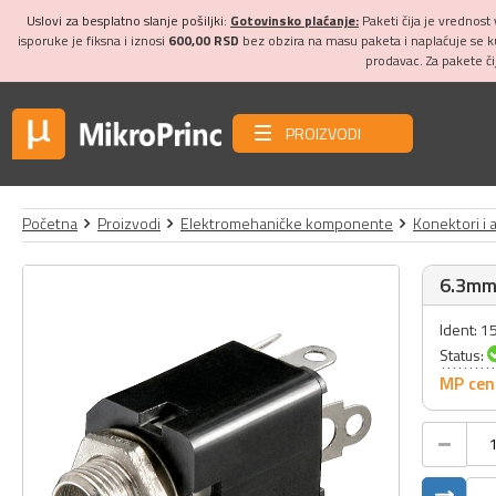
Uslovi za besplatno slanje pošiljki:
Gotovinsko plaćanje:
Paketi čija je vrednost
isporuke je fiksna i iznosi
600,00 RSD
bez obzira na masu paketa i naplaćuje se 
prodavac. Za pakete č
PROIZVODI
Početna
Proizvodi
Elektromehaničke komponente
Konektori i 
6.3mm 
Ident: 
Status:
MP cen