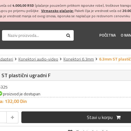
 veća od
4.000,00 RSD
(plaćanje pouzećem prilikom isporuke robe), troškove transpor
kupcu po prijemu pošiljke.
Virmansko plaćanje:
Paketi čija je vrednost veća od
20.0
ija je vrednost manja od ovog iznosa, isporuka se naplaćuje po redovnom cenovniku 
POČETNA
O NA
adapteri
Konektori audio-video
Konektori 6.3mm
6.3mm ST plastič
ST plastični ugradni F
15325
proizvod je dostupan
a: 132,
00
Din
Stavi u korpu