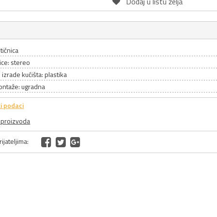
Dodaj u listu želja
tičnica
nice: stereo
l izrade kućišta: plastika
ontaže: ugradna
i podaci
a proizvoda
ijateljima: