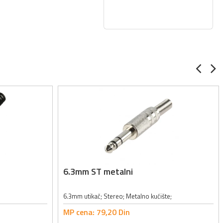
6.3mm ST metalni
6.3mm utikač; Stereo; Metalno kućište;
MP cena:
79,
20
Din