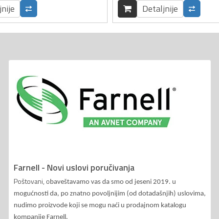
jnije
Detaljnije
Farnell - Novi uslovi poručivanja
Poštovani, o
baveštavamo vas da smo od jeseni 2019. u
mogućnosti da, po znatno povoljnijim (od dotadašnjih) uslovima,
nudimo proizvode koji se mogu naći u prodajnom katalogu
kompanije Farnell.