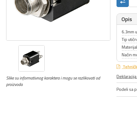
Opis
6.3mm u
Tip utič
Materija
Način m
Tehničk
Deklaracij
Slike su informativnog karaktera i mogu se razlikovati od
proizvoda
Podeli sa pr