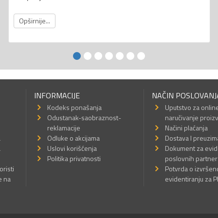
Opširnije...
INFORMACIJE
NAČIN POSLOVANJ
Kodeks ponašanja
Uputstvo za onlin
Odustanak-saobraznost-
naručivanje proiz
reklamacije
Načini plaćanja
a
Odluke o akcijama
Dostava I preuzim
a
Uslovi korišćenja
Dokument za evid
Politika privatnosti
poslovnih partner
oristi
Potvrda o izvrše
e na
evidentiranju za 