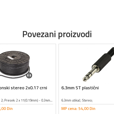
Povezani proizvodi
onski stereo 2x0.17 crni
6.3mm ST plastični
Broj provodnika: 2; Presek: 2 x 11(0.19mm) - 0.34mm²; Unutrašnje opletanje provodnika: 0.12mm x 61; OFC(Oxygene Free Cable) kabl; Spoljni prečnik: 6mm; Boja: crna;
6.3mm utikač; Stereo;
,
00
Din
MP cena:
54,
00
Din