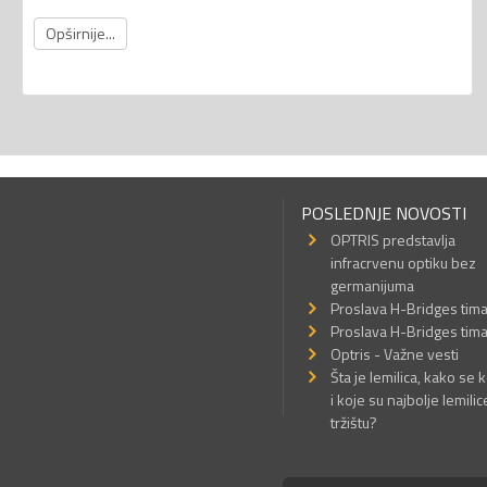
Opširnije...
POSLEDNJE NOVOSTI
OPTRIS predstavlja
infracrvenu optiku bez
germanijuma
Proslava H-Bridges tim
Proslava H-Bridges tim
Optris - Važne vesti
Šta je lemilica, kako se k
i koje su najbolje lemilic
tržištu?