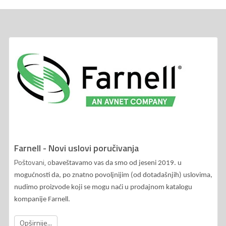
Farnell - Novi uslovi poručivanja
Poštovani, o
baveštavamo vas da smo od jeseni 2019. u
mogućnosti da, po znatno povoljnijim (od dotadašnjih) uslovima,
nudimo proizvode koji se mogu naći u prodajnom katalogu
kompanije Farnell.
Opširnije...