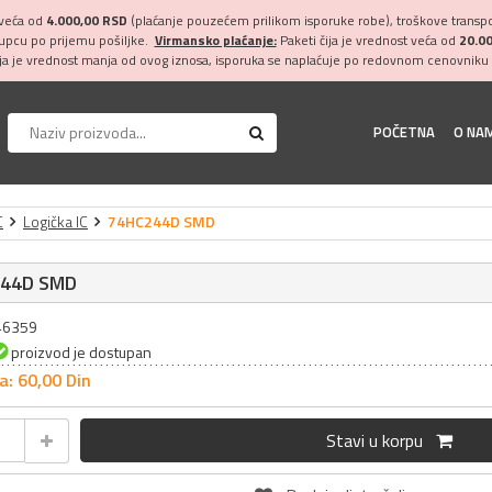
 veća od
4.000,00 RSD
(plaćanje pouzećem prilikom isporuke robe), troškove transpor
kupcu po prijemu pošiljke.
Virmansko plaćanje:
Paketi čija je vrednost veća od
20.0
ija je vrednost manja od ovog iznosa, isporuka se naplaćuje po redovnom cenovniku 
POČETNA
O NA
C
Logička IC
74HC244D SMD
44D SMD
046359
proizvod je dostupan
a: 60,
00
Din
Stavi u korpu