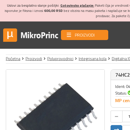
Uslovi za besplatno slanje pošiljki:
Gotovinsko plaćanje:
Paketi čija je vrednost
isporuke je fiksna i iznosi
600,00 RSD
bez obzira na masu paketa i naplaćuje se 
prodavac. Za pakete č
PROIZVODI
Početna
Proizvodi
Poluprovodnici
Integrisana kola
Digitalna I
74HC2
Ident: 
Status:
MP cen