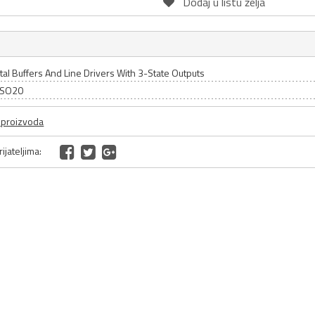
Dodaj u listu želja
tal Buffers And Line Drivers With 3-State Outputs
: SO20
a proizvoda
ijateljima: