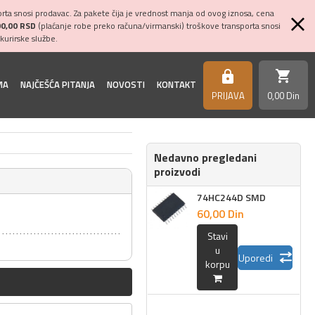
ta snosi prodavac. Za pakete čija je vrednost manja od ovog iznosa, cena
00,00 RSD
(plaćanje robe preko računa/virmanski) troškove transporta snosi
kurirske službe.
shopping_cart
https
MA
NAJČEŠĆA PITANJA
NOVOSTI
KONTAKT
PRIJAVA
0,
00
Din
Nedavno pregledani
proizvodi
74HC244D SMD
60,
00
Din
Stavi
u
Uporedi
korpu