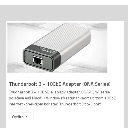
Thunderbolt 3 – 10GbE Adapter (QNA Series)
Thudnerbolt 3 – 10GbE je isplativ adapter QNAP QNA serije
pojačava Vaš Mac® ili Windows® računar veoma brzom 10GbE
internet konekcijom koristeći Thunderbolt 3 tip-C port.
Opširnije...