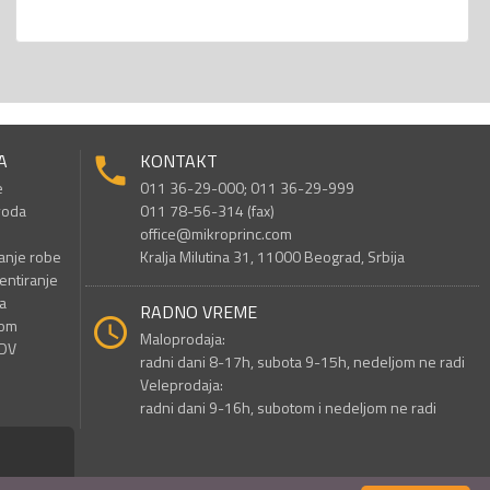
A
KONTAKT
e
011 36-29-000; 011 36-29-999
voda
011 78-56-314 (fax)
office@mikroprinc.com
anje robe
Kralja Milutina 31, 11000 Beograd, Srbija
entiranje
a
RADNO VREME
nom
Maloprodaja:
PDV
radni dani 8-17h, subota 9-15h, nedeljom ne radi
Veleprodaja:
radni dani 9-16h, subotom i nedeljom ne radi