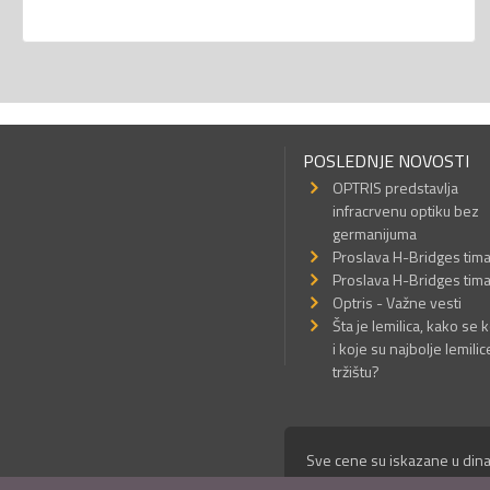
POSLEDNJE NOVOSTI
OPTRIS predstavlja
infracrvenu optiku bez
germanijuma
Proslava H-Bridges tim
Proslava H-Bridges tim
Optris - Važne vesti
Šta je lemilica, kako se k
i koje su najbolje lemilic
tržištu?
Sve cene su iskazane u dina
© Mikro Princ 1999 - 2026. 