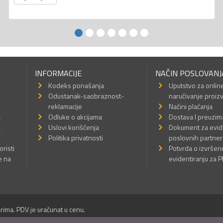
INFORMACIJE
NAČIN POSLOVANJ
Kodeks ponašanja
Uputstvo za onlin
Odustanak-saobraznost-
naručivanje proiz
reklamacije
Načini plaćanja
a
Odluke o akcijama
Dostava I preuzim
a
Uslovi korišćenja
Dokument za evid
Politika privatnosti
poslovnih partner
oristi
Potvrda o izvrše
e na
evidentiranju za 
rima. PDV je uračunat u cenu.
Sva prava su zadržana.