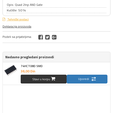
Opis: Quad 2Inp AND Gate
Kućište: SO14
Tehnički podaci
Deklaracija proizvoda
Podeli sa prijateljima:
Nedavno pregledani proizvodi
74HCT08D SMD
36,
00
Din
Uporedi
Stavi u korpu