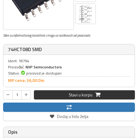
Slike su informativnog karaktera i mogu se razlikovati od proizvoda
74HCT08D SMD
Ident: 18794
Proizođač:
NXP Semiconductors
Status:
proizvod je dostupan
MP cena: 36,
00
Din
Stavi u korpu
Dodaj u listu želja
Opis