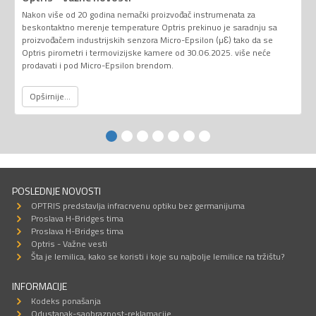
Nakon više od 20 godina nemački proizvođač instrumenata za
beskontaktno merenje temperature Optris prekinuo je saradnju sa
proizvođačem industrijskih senzora Micro-Epsilon (µƐ) tako da se
Optris pirometri i termovizijske kamere od 30.06.2025. više neće
prodavati i pod Micro-Epsilon brendom.
Opširnije...
POSLEDNJE NOVOSTI
OPTRIS predstavlja infracrvenu optiku bez germanijuma
Proslava H-Bridges tima
Proslava H-Bridges tima
Optris - Važne vesti
Šta je lemilica, kako se koristi i koje su najbolje lemilice na tržištu?
INFORMACIJE
Kodeks ponašanja
Odustanak-saobraznost-reklamacije