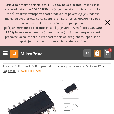
Uslovi za besplatno slanje pošiljki:
Gotovinsko plaćanje:
Paketi čija je
vrednost veća od
4.000,00 RSD
(plaćanje pouzećem prilikom isporuke
robe), troškove transporta snosi prodavac. Za pakete čija je vrednost
manja od ovog iznosa, cena isporuke je fiksna i iznosi
600,00 RSD
bez
obzira na masu paketa i naplaćuje se kupcu po prijemu
pošiljke.
Virmansko plaćanje:
Paketi čija je vrednost veća od
20.000,00
RSD
(plaćanje robe preko računa/virmanski) troškove transporta snosi
prodavac. Za pakete čija je vrednost manja od ovog iznosa, isporuka se
naplaćuje po redovnom cenovniku kurirske službe.
0
shopping_cart
https
Početna
Proizvodi
Poluprovodnici
Integrisana kola
Digitalna IC
Logička IC
74HCT08D SMD