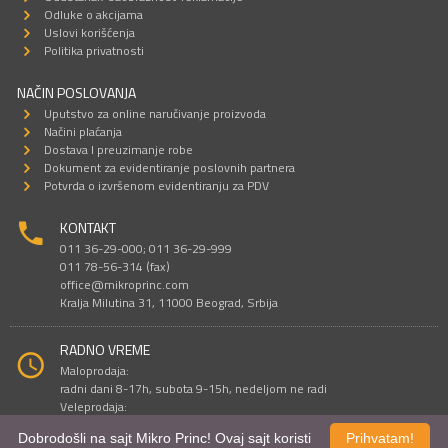
Odluke o akcijama
Uslovi korišćenja
Politika privatnosti
NAČIN POSLOVANJA
Uputstvo za online naručivanje proizvoda
Načini plaćanja
Dostava I preuzimanje robe
Dokument za evidentiranje poslovnih partnera
Potvrda o izvršenom evidentiranju za PDV
KONTAKT
011 36-29-000; 011 36-29-999
011 78-56-314 (fax)
office@mikroprinc.com
Kralja Milutina 31, 11000 Beograd, Srbija
RADNO VREME
Maloprodaja:
radni dani 8-17h, subota 9-15h, nedeljom ne radi
Veleprodaja:
radni dani 9-16h, subotom i nedeljom ne radi
Dobrodošli na sajt Mikro Princ! Ovaj sajt koristi
Prihvatam!