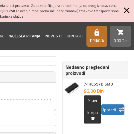
ta snosi prodavac. Za pakete čija je vrednost manja od ovog iznosa, cena
00,00 RSD
(plaćanje robe preko računa/virmanski) troškove transporta snosi
kurirske službe.
shopping_cart
https
MA
NAJČEŠĆA PITANJA
NOVOSTI
KONTAKT
PRIJAVA
0,
00
Din
Nedavno pregledani
proizvodi
74HC597D SMD
96,
00
Din
Stavi
u
Uporedi
korpu