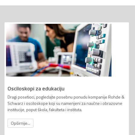
Osciloskopi za edukaciju
Dragi posetioci, pogledajte posebnu ponudu kompanije Rohde &
Schwarz i osciloskope koji su namenjeni za naučne i obrazovne
institucije, poput škola, fakulteta i instituta.
Opširnije...