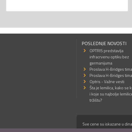
POSLEDNJE NOVOSTI
OPTRIS predstavlja
infracrvenu optiku bez
germanijuma
Proslava H-Bridges tim
Proslava H-Bridges tim
Optris - Važne vesti
Šta je lemilica, kako se k
i koje su najbolje lemilic
tržištu?
Sve cene su iskazane u dina
© Mikro Princ 1999 - 2026. 