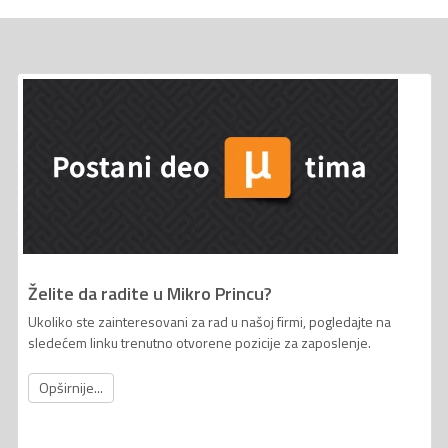
Želite da radite u Mikro Princu?
Ukoliko ste zainteresovani za rad u našoj firmi, pogledajte na
sledećem linku trenutno otvorene pozicije za zaposlenje.
Opširnije...