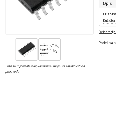
Opis
8Bit Shi
Kućište
Deklaracij
Podeli sa pr
Slike su informativnog karaktera i mogu se razlikovati od
proizvoda