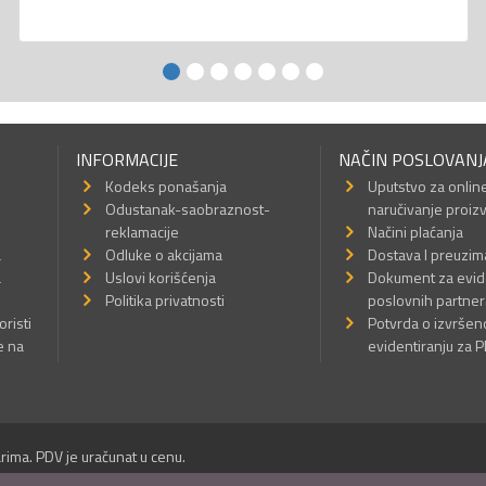
INFORMACIJE
NAČIN POSLOVANJ
Kodeks ponašanja
Uputstvo za onlin
Odustanak-saobraznost-
naručivanje proiz
reklamacije
Načini plaćanja
a
Odluke o akcijama
Dostava I preuzim
a
Uslovi korišćenja
Dokument za evid
Politika privatnosti
poslovnih partner
oristi
Potvrda o izvrše
e na
evidentiranju za 
rima. PDV je uračunat u cenu.
Sva prava su zadržana.