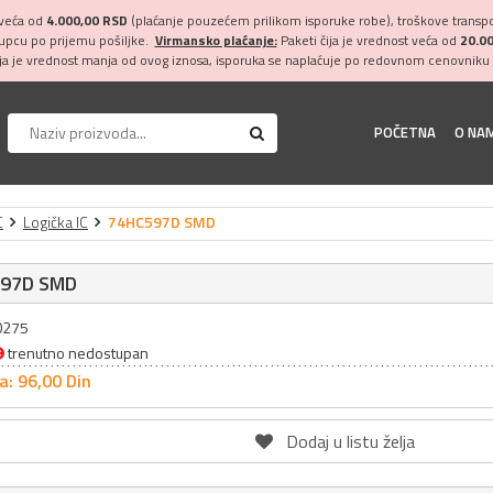
 veća od
4.000,00 RSD
(plaćanje pouzećem prilikom isporuke robe), troškove transpor
kupcu po prijemu pošiljke.
Virmansko plaćanje:
Paketi čija je vrednost veća od
20.0
ija je vrednost manja od ovog iznosa, isporuka se naplaćuje po redovnom cenovniku 
POČETNA
O NA
C
Logička IC
74HC597D SMD
97D SMD
30275
trenutno nedostupan
a: 96,
00
Din
Dodaj u listu želja