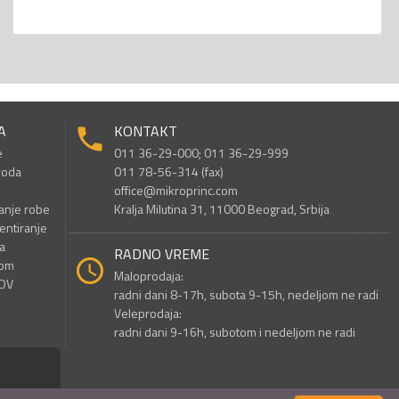
A
KONTAKT
e
011 36-29-000; 011 36-29-999
voda
011 78-56-314 (fax)
office@mikroprinc.com
anje robe
Kralja Milutina 31, 11000 Beograd, Srbija
entiranje
a
RADNO VREME
nom
Maloprodaja:
PDV
radni dani 8-17h, subota 9-15h, nedeljom ne radi
Veleprodaja:
radni dani 9-16h, subotom i nedeljom ne radi