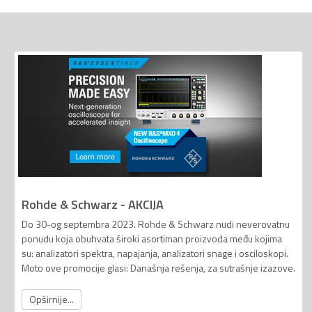
Rohde & Schwarz - AKCIJA
Do 30-og septembra 2023. Rohde & Schwarz nudi neverovatnu
ponudu koja obuhvata široki asortiman proizvoda među kojima
su: analizatori spektra, napajanja, analizatori snage i osciloskopi.
Moto ove promocije glasi: Današnja rešenja, za sutrašnje izazove.
Opširnije...