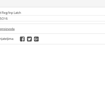
ft Reg/Inp Latch
: SO16
a proizvoda
ijateljima: