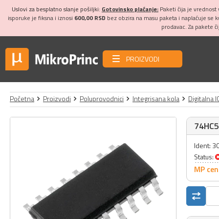
Uslovi za besplatno slanje pošiljki:
Gotovinsko plaćanje:
Paketi čija je vrednost
isporuke je fiksna i iznosi
600,00 RSD
bez obzira na masu paketa i naplaćuje se 
prodavac. Za pakete č
PROIZVODI
Početna
Proizvodi
Poluprovodnici
Integrisana kola
Digitalna I
74HC5
Ident: 
Status:
MP cen