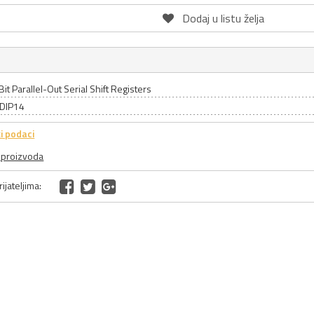
Dodaj u listu želja
Bit Parallel-Out Serial Shift Registers
 DIP14
i podaci
a proizvoda
ijateljima: