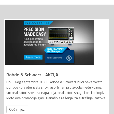
Rohde & Schwarz - AKCIJA
Do 30-og septembra 2023. Rohde & Schwarz nudi neverovatnu
ponudu koja obuhvata široki asortiman proizvoda među kojima
su: analizatori spektra, napajanja, analizatori snage i osciloskopi.
Moto ove promocije glasi: Današnja rešenja, za sutrašnje izazove.
Opširnije...