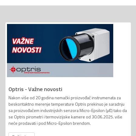
Optris - Važne novosti
Nakon više od 20 godina nemački proizvođač instrumenata za
beskontaktno merenje temperature Optris prekinuo je saradnju
sa proizvođačem industrijskih senzora Micro-Epsilon (µƐ) tako da
se Optris pirometri i termovizijske kamere od 30.06.2025. više
neće prodavati i pod Micro-Epsilon brendom.