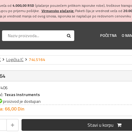
 veća od
4.000,00 RSD
(plaćanje pouzećem prilikom isporuke robe), troškove transpor
kupcu po prijemu pošiljke.
Virmansko plaćanje:
Paketi čija je vrednost veća od
20.0
ija je vrednost manja od ovog iznosa, isporuka se naplaćuje po redovnom cenovniku 
POČETNA
O NA
C
Logička IC
74LS164
64
17406
ač:
Texas Instruments
proizvod je dostupan
a: 66,
00
Din
Stavi u korpu