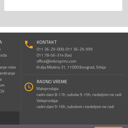
A
KONTAKT
e
011 36-29-000; 011 36-29-999
voda
011 78-56-314 (fax)
office@mikroprinc.com
anje robe
Kralja Milutina 31, 11000 Beograd, Srbija
entiranje
a
RADNO VREME
nom
Maloprodaja:
PDV
radni dani 8-17h, subota 9-15h, nedeljom ne radi
Veleprodaja:
radni dani 9-16h, subotom i nedeljom ne radi