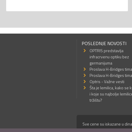
POSLEDNJE NOVOSTI
OPTRIS predstavlja
infracrvenu optiku bez
germanijuma
Proslava H-Bridges tim
Proslava H-Bridges tim
Optris - Važne vesti
Šta je lemilica, kako se k
i koje su najbolje lemilic
tržištu?
Sve cene su iskazane u dina
© Mikro Princ 1999 - 2026. 