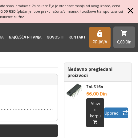
ta snosi prodavac. Za pakete čija je vrednost manja od ovog iznosa, cena
00,00 RSD
(plaćanje robe preko računa/virmanski) troškove transporta snosi
kurirske službe.
shopping_cart
https
MA
NAJČEŠĆA PITANJA
NOVOSTI
KONTAKT
PRIJAVA
0,
00
Din
Nedavno pregledani
proizvodi
74LS164
66,
00
Din
Stavi
u
Uporedi
korpu