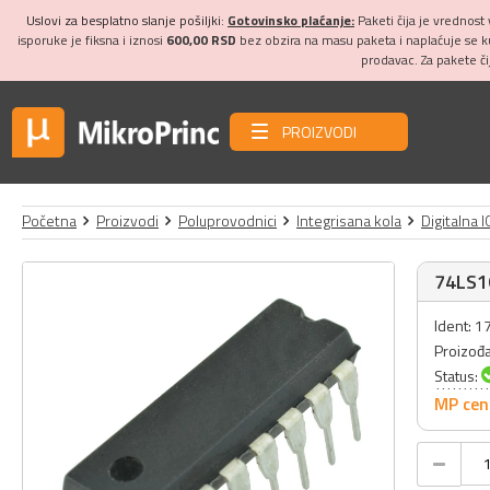
Uslovi za besplatno slanje pošiljki:
Gotovinsko plaćanje:
Paketi čija je vrednost
isporuke je fiksna i iznosi
600,00 RSD
bez obzira na masu paketa i naplaćuje se 
prodavac. Za pakete č
PROIZVODI
Početna
Proizvodi
Poluprovodnici
Integrisana kola
Digitalna I
74LS1
Ident: 
Proizođ
Status:
MP cen