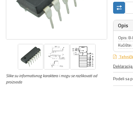
Opis
Opis: 8-
Kućište:
Tehničk
Deklaracij
Slike su informativnog karaktera i mogu se razlikovati od
Podeli sa pr
proizvoda