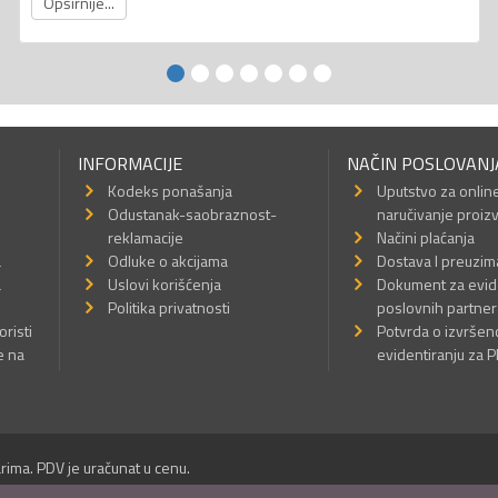
Opširnije...
INFORMACIJE
NAČIN POSLOVANJ
Kodeks ponašanja
Uputstvo za onlin
Odustanak-saobraznost-
naručivanje proiz
reklamacije
Načini plaćanja
a
Odluke o akcijama
Dostava I preuzim
a
Uslovi korišćenja
Dokument za evid
Politika privatnosti
poslovnih partner
oristi
Potvrda o izvrše
e na
evidentiranju za 
rima. PDV je uračunat u cenu.
Sva prava su zadržana.