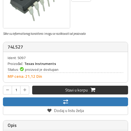
Slike su informativnog karaktera i mogu se razlikovati od proizvoda
74LS27
Ident: 5097
Proizođač:
Texas Instruments
Status:
proizvod je dostupan
MP cena: 21,
12
Din
Stavi u korpu
Dodaj u listu želja
Opis