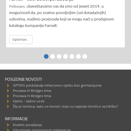
Poštovani, o
baveštavamo vas da smo od jeseni 2019. u
mogućnosti da, po znatno povoljnijim (od dotadašnjih)
uslovima, nudimo proizvode koji se mogu naći u prodajnom
katalogu kompanije Farnell.
Opširnije...
POSLEDNJE NOVOSTI
OPTRIS predstavlja infracrvenu optiku bez germanijuma
Proslava H-Bridges tima
Proslava H-Bridges tima
Optris - Važne vesti
Šta je lemilica, kako se koristi i koje su najbolje lemilice na tržištu?
INFORMACIJE
Kodeks ponašanja
Odustanak-saobraznost-reklamacije