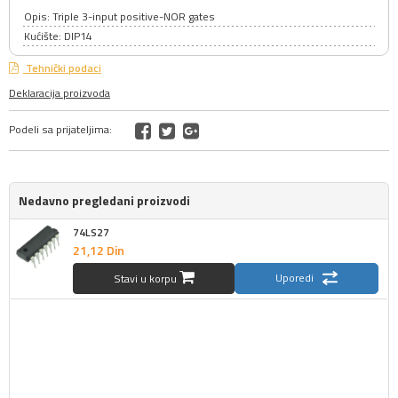
Opis: Triple 3-input positive-NOR gates
Kućište: DIP14
Tehnički podaci
Deklaracija proizvoda
Podeli sa prijateljima:
Nedavno pregledani proizvodi
74LS27
21,
12
Din
Uporedi
Stavi u korpu