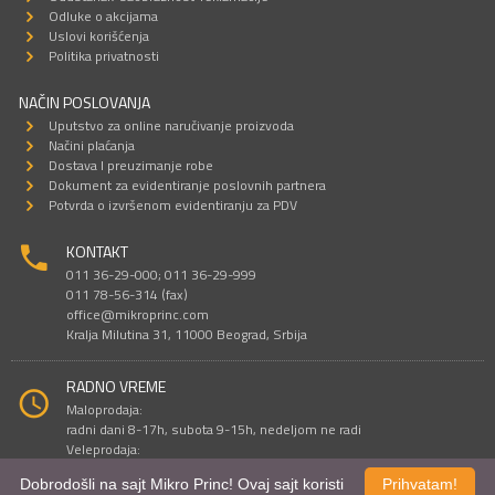
Odluke o akcijama
Uslovi korišćenja
Politika privatnosti
NAČIN POSLOVANJA
Uputstvo za online naručivanje proizvoda
Načini plaćanja
Dostava I preuzimanje robe
Dokument za evidentiranje poslovnih partnera
Potvrda o izvršenom evidentiranju za PDV
KONTAKT
011 36-29-000; 011 36-29-999
011 78-56-314 (fax)
office@mikroprinc.com
Kralja Milutina 31, 11000 Beograd, Srbija
RADNO VREME
Maloprodaja:
radni dani 8-17h, subota 9-15h, nedeljom ne radi
Veleprodaja:
radni dani 9-16h, subotom i nedeljom ne radi
Dobrodošli na sajt Mikro Princ! Ovaj sajt koristi
Prihvatam!