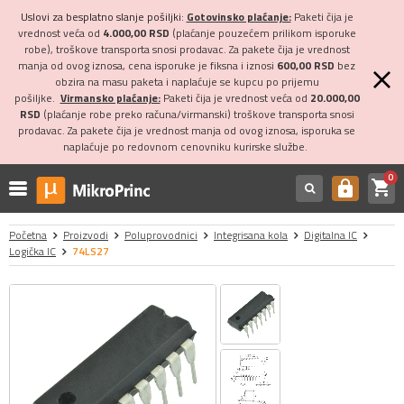
Uslovi za besplatno slanje pošiljki:
Gotovinsko plaćanje:
Paketi čija je
vrednost veća od
4.000,00 RSD
(plaćanje pouzećem prilikom isporuke
robe), troškove transporta snosi prodavac. Za pakete čija je vrednost
manja od ovog iznosa, cena isporuke je fiksna i iznosi
600,00 RSD
bez
obzira na masu paketa i naplaćuje se kupcu po prijemu
pošiljke.
Virmansko plaćanje:
Paketi čija je vrednost veća od
20.000,00
RSD
(plaćanje robe preko računa/virmanski) troškove transporta snosi
prodavac. Za pakete čija je vrednost manja od ovog iznosa, isporuka se
naplaćuje po redovnom cenovniku kurirske službe.
0
shopping_cart
https
Početna
Proizvodi
Poluprovodnici
Integrisana kola
Digitalna IC
Logička IC
74LS27