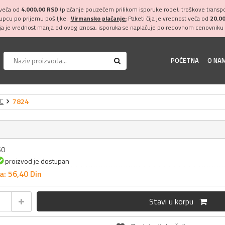
 veća od
4.000,00 RSD
(plaćanje pouzećem prilikom isporuke robe), troškove transpor
kupcu po prijemu pošiljke.
Virmansko plaćanje:
Paketi čija je vrednost veća od
20.0
ija je vrednost manja od ovog iznosa, isporuka se naplaćuje po redovnom cenovniku 
POČETNA
O NA
IC
7824
60
proizvod je dostupan
a: 56,
40
Din
Stavi u korpu