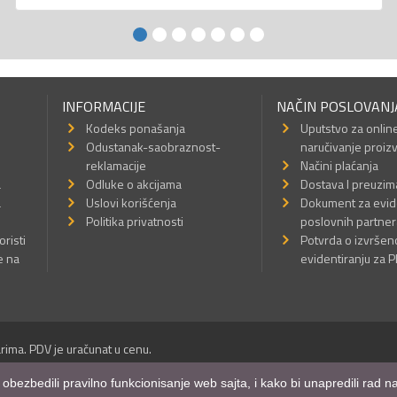
INFORMACIJE
NAČIN POSLOVANJ
Kodeks ponašanja
Uputstvo za onlin
Odustanak-saobraznost-
naručivanje proiz
reklamacije
Načini plaćanja
a
Odluke o akcijama
Dostava I preuzim
a
Uslovi korišćenja
Dokument za evid
Politika privatnosti
poslovnih partner
oristi
Potvrda o izvrše
e na
evidentiranju za 
rima. PDV je uračunat u cenu.
Sva prava su zadržana.
m obezbedili pravilno funkcionisanje web sajta, i kako bi unapredili rad
a Internet prodavnice
,
Izrada sajta
i
mobilnih aplikacija
i
SEO optimizacija