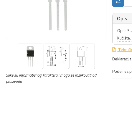
Opis
Opis: St
Kućište
Tehničk
Deklaracij
Podeli sa pr
Slike su informativnog karaktera i mogu se razlikovati od
proizvoda