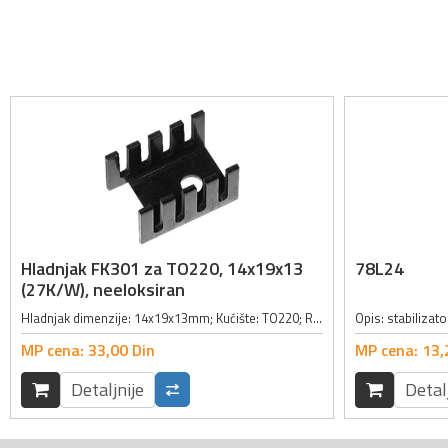
Hladnjak FK301 za TO220, 14x19x13
78L24
(27K/W), neeloksiran
Hladnjak dimenzije: 14x19x13mm; Kućište: TO220; RTH: 27K/W; Karakteristike: neeloksiran; Materijal izrade hladnjaka: aluminijum; Način montaže: pomoću vijka;
MP cena:
33,
00
Din
MP cena:
13,
Detaljnije
Detal