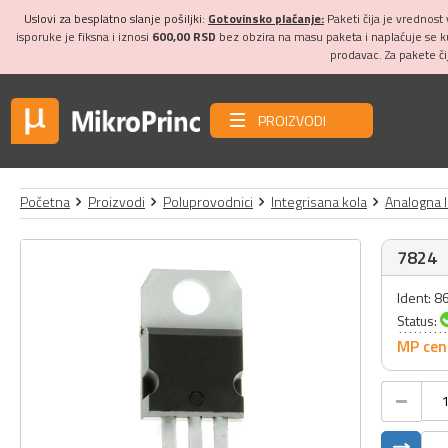
Uslovi za besplatno slanje pošiljki:
Gotovinsko plaćanje:
Paketi čija je vrednost
isporuke je fiksna i iznosi
600,00 RSD
bez obzira na masu paketa i naplaćuje se 
prodavac. Za pakete č
PROIZVODI
Početna
Proizvodi
Poluprovodnici
Integrisana kola
Analogna 
7824
Ident: 8
Status:
MP cen