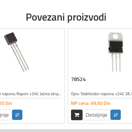
Povezani proizvodi
78S24
Opis: stabilizator napona; Napon: +24V; Jačina struje: 0.1A; Kućište: TO92;
Opis: Stabilizator napona: +24V, 2A;
20
Din
MP cena:
69,
60
Din
jnije
Detaljnije