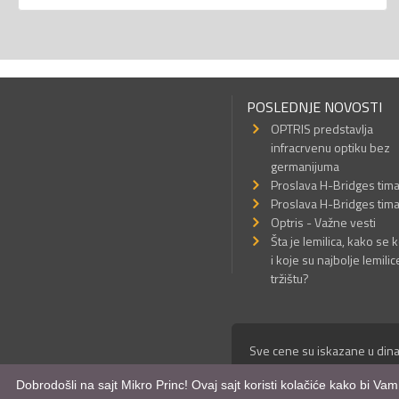
POSLEDNJE NOVOSTI
OPTRIS predstavlja
infracrvenu optiku bez
germanijuma
Proslava H-Bridges tim
Proslava H-Bridges tim
Optris - Važne vesti
Šta je lemilica, kako se k
i koje su najbolje lemilic
tržištu?
Sve cene su iskazane u dina
© Mikro Princ 1999 - 2026. 
Dobrodošli na sajt Mikro Princ! Ovaj sajt koristi kolačiće kako bi Va
Kreirao
*nbgcreator
|
Izdrad