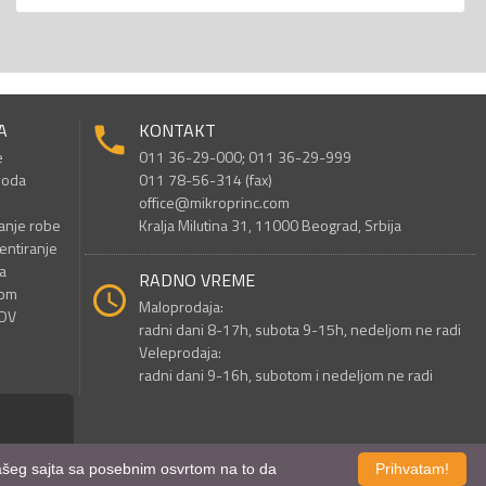
A
KONTAKT
e
011 36-29-000; 011 36-29-999
voda
011 78-56-314 (fax)
office@mikroprinc.com
anje robe
Kralja Milutina 31, 11000 Beograd, Srbija
entiranje
a
RADNO VREME
nom
Maloprodaja:
PDV
radni dani 8-17h, subota 9-15h, nedeljom ne radi
Veleprodaja:
radni dani 9-16h, subotom i nedeljom ne radi
 našeg sajta sa posebnim osvrtom na to da
Prihvatam!