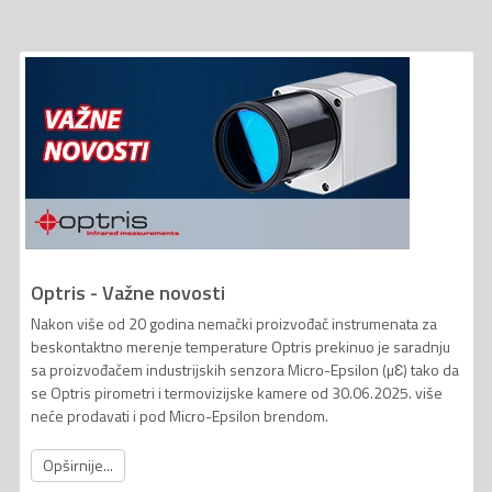
Optris - Važne novosti
Nakon više od 20 godina nemački proizvođač instrumenata za
beskontaktno merenje temperature Optris prekinuo je saradnju
sa proizvođačem industrijskih senzora Micro-Epsilon (µƐ) tako da
se Optris pirometri i termovizijske kamere od 30.06.2025. više
neće prodavati i pod Micro-Epsilon brendom.
Opširnije...