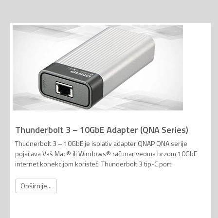
Thunderbolt 3 – 10GbE Adapter (QNA Series)
Thudnerbolt 3 – 10GbE je isplativ adapter QNAP QNA serije
pojačava Vaš Mac® ili Windows® računar veoma brzom 10GbE
internet konekcijom koristeći Thunderbolt 3 tip-C port.
Opširnije...