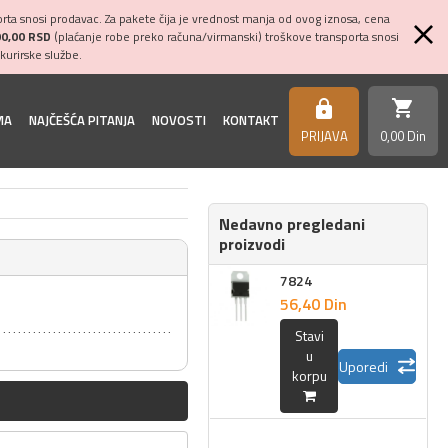
ta snosi prodavac. Za pakete čija je vrednost manja od ovog iznosa, cena
00,00 RSD
(plaćanje robe preko računa/virmanski) troškove transporta snosi
kurirske službe.
shopping_cart
https
MA
NAJČEŠĆA PITANJA
NOVOSTI
KONTAKT
PRIJAVA
0,
00
Din
Nedavno pregledani
proizvodi
7824
56,
40
Din
Stavi
u
Uporedi
korpu