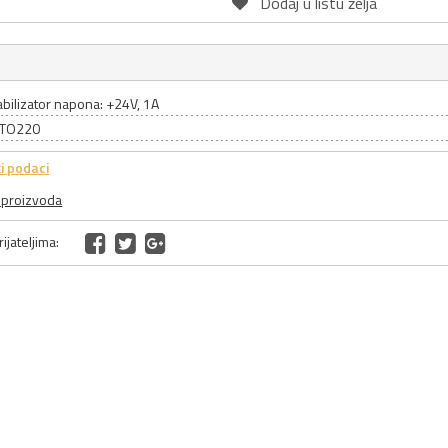
Dodaj u listu želja
abilizator napona: +24V, 1A
: TO220
i podaci
a proizvoda
ijateljima: