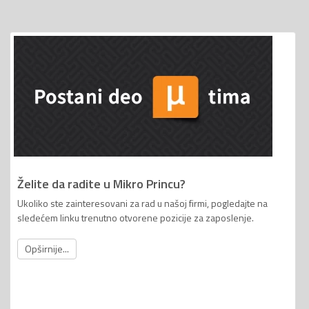
Želite da radite u Mikro Princu?
Ukoliko ste zainteresovani za rad u našoj firmi, pogledajte na
sledećem linku trenutno otvorene pozicije za zaposlenje.
Opširnije...