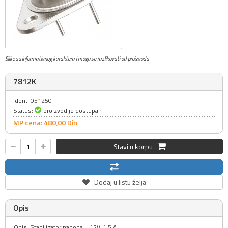
Slike su informativnog karaktera i mogu se razlikovati od proizvoda
7812K
Ident: 051250
Status:
proizvod je dostupan
MP cena: 480,
00
Din
Stavi u korpu
Dodaj u listu želja
Opis
Opis: Stabilizator napona: +12V, 1.5 A