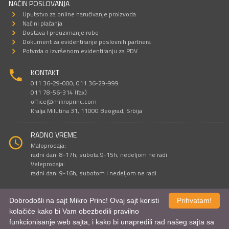
NAČIN POSLOVANJA
Uputstvo za online naručivanje proizvoda
Načini plaćanja
Dostava I preuzimanje robe
Dokument za evidentiranje poslovnih partnera
Potvrda o izvršenom evidentiranju za PDV
KONTAKT
011 36-29-000; 011 36-29-999
011 78-56-314 (fax)
office@mikroprinc.com
Kralja Milutina 31, 11000 Beograd, Srbija
RADNO VREME
Maloprodaja:
radni dani 8-17h, subota 9-15h, nedeljom ne radi
Veleprodaja:
radni dani 9-16h, subotom i nedeljom ne radi
Dobrodošli na sajt Mikro Princ! Ovaj sajt koristi
Prihvatam!
Sve cene su iskazane u dinarima. PDV je uračunat u cenu.
kolačiće kako bi Vam obezbedili pravilno
© Mikro Princ 1999 - 2026. Sva prava su zadržana.
funkcionisanje web sajta, i kako bi unapredili rad našeg sajta sa
Kreirao
*nbgcreator
|
Izdrada Internet prodavnice
,
Izrada sajta
i
mobilnih