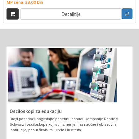
MP cena:
33,
00
Din
Detaljnije
Osciloskopi za edukaciju
Dragi posetioci, pogledajte posebnu ponudu kompanije Rohde &
Schwarz i osciloskope koji su namenjeni za naučne i obrazovne
institucije, poput škola, fakulteta i instituta.