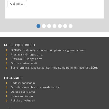
Opširnije...
POSLEDNJE NOVOSTI
OPTRIS predstavlja infracrvenu optiku bez germanijuma
Proslava H-Bridges tima
Proslava H-Bridges tima
Optris - Važne vesti
Šta je lemilica, kako se koristi i koje su najbolje lemilice na tržištu?
INFORMACIJE
Kodeks ponašanja
Odustanak-saobraznost-reklamacije
Odluke o akcijama
Uslovi korišćenja
Politika privatnosti