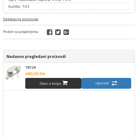
Kućište: TO3
Deklaracija proizvoda
Podeli sa prijateljima:
Nedavno pregledani proizvodi
7812K
480,
00
Din
Uporedi
Stavi u korpu