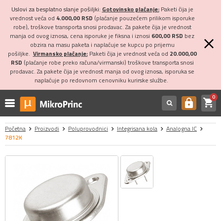
Uslovi za besplatno slanje pošiljki:
Gotovinsko plaćanje:
Paketi čija je
vrednost veća od
4.000,00 RSD
(plaćanje pouzećem prilikom isporuke
robe), troškove transporta snosi prodavac. Za pakete čija je vrednost
manja od ovog iznosa, cena isporuke je fiksna i iznosi
600,00 RSD
bez
obzira na masu paketa i naplaćuje se kupcu po prijemu
pošiljke.
Virmansko plaćanje:
Paketi čija je vrednost veća od
20.000,00
RSD
(plaćanje robe preko računa/virmanski) troškove transporta snosi
prodavac. Za pakete čija je vrednost manja od ovog iznosa, isporuka se
naplaćuje po redovnom cenovniku kurirske službe.
0
shopping_cart
https
Početna
Proizvodi
Poluprovodnici
Integrisana kola
Analogna IC
7812K