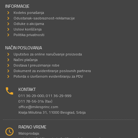
INFORMACIJE
Kodeks ponašanja
Odustanak-saobraznost-reklamacije
Odluke o akcijama
Uslovi korišćenja
Politika privatnosti
NAČIN POSLOVANJA
Uputstvo za online naručivanje proizvoda
Načini plaćanja
Dostava I preuzimanje robe
Dokument za evidentiranje poslovnih partnera
Potvrda o izvršenom evidentiranju za PDV
KONTAKT
011 36-29-000; 011 36-29-999
011 78-56-314 (fax)
office@mikroprinc.com
Kralja Milutina 31, 11000 Beograd, Srbija
RADNO VREME
Maloprodaja: