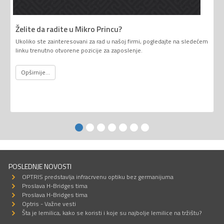
Želite da radite u Mikro Princu?
Ukoliko ste zainteresovani za rad u našoj firmi, pogledajte na sledećem
linku trenutno otvorene pozicije za zaposlenje.
Opširnije...
POSLEDNJE NOVOSTI
OPTRIS predstavlja infracrvenu optiku bez germanijuma
Proslava H-Bridges tima
Proslava H-Bridges tima
Optris - Važne vesti
Šta je lemilica, kako se koristi i koje su najbolje lemilice na tržištu?