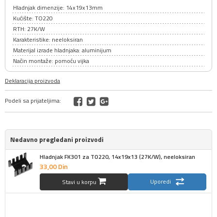
Hladnjak dimenzije: 14x19x13mm
Kućište: TO220
RTH: 27K/W
Karakteristike: neeloksiran
Materijal izrade hladnjaka: aluminijum
Način montaže: pomoću vijka
Deklaracija proizvoda
Podeli sa prijateljima:
Nedavno pregledani proizvodi
Hladnjak FK301 za TO220, 14x19x13 (27K/W), neeloksiran
33,
00
Din
Uporedi
Stavi u korpu