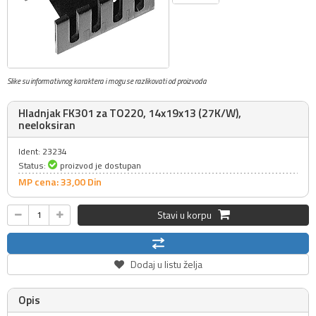
Slike su informativnog karaktera i mogu se razlikovati od proizvoda
Hladnjak FK301 za TO220, 14x19x13 (27K/W),
neeloksiran
Ident: 23234
Status:
proizvod je dostupan
MP cena: 33,
00
Din
Stavi u korpu
Dodaj u listu želja
Opis