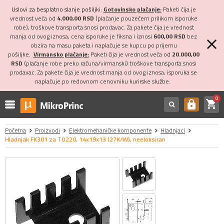
Uslovi za besplatno slanje pošiljki:
Gotovinsko plaćanje:
Paketi čija je
vrednost veća od
4.000,00 RSD
(plaćanje pouzećem prilikom isporuke
robe), troškove transporta snosi prodavac. Za pakete čija je vrednost
manja od ovog iznosa, cena isporuke je fiksna i iznosi
600,00 RSD
bez
obzira na masu paketa i naplaćuje se kupcu po prijemu
pošiljke.
Virmansko plaćanje:
Paketi čija je vrednost veća od
20.000,00
RSD
(plaćanje robe preko računa/virmanski) troškove transporta snosi
prodavac. Za pakete čija je vrednost manja od ovog iznosa, isporuka se
naplaćuje po redovnom cenovniku kurirske službe.
0
shopping_cart
https
Početna
Proizvodi
Elektromehaničke komponente
Hladnjaci
Hladnjak FK301 za TO220, 14x19x13 (27K/W), neeloksiran