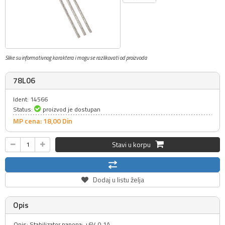
Slike su informativnog karaktera i mogu se razlikovati od proizvoda
78L06
Ident: 14566
Status:
proizvod je dostupan
MP cena: 18,
00
Din
Stavi u korpu
Dodaj u listu želja
Opis
Opis: Stabilizator napona: +6V, 0.1A