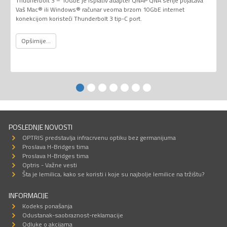
Thudnerbolt 3 – 10GbE je isplativ adapter QNAP QNA serije pojačava
Vaš Mac® ili Windows® računar veoma brzom 10GbE internet
konekcijom koristeći Thunderbolt 3 tip-C port.
Opširnije...
POSLEDNJE NOVOSTI
OPTRIS predstavlja infracrvenu optiku bez germanijuma
Proslava H-Bridges tima
Proslava H-Bridges tima
Optris - Važne vesti
Šta je lemilica, kako se koristi i koje su najbolje lemilice na tržištu?
INFORMACIJE
Kodeks ponašanja
Odustanak-saobraznost-reklamacije
Odluke o akcijama