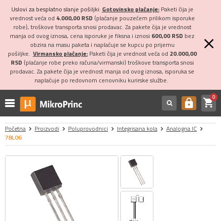
Uslovi za besplatno slanje pošiljki:
Gotovinsko plaćanje:
Paketi čija je
vrednost veća od
4.000,00 RSD
(plaćanje pouzećem prilikom isporuke
robe), troškove transporta snosi prodavac. Za pakete čija je vrednost
manja od ovog iznosa, cena isporuke je fiksna i iznosi
600,00 RSD
bez
obzira na masu paketa i naplaćuje se kupcu po prijemu
pošiljke.
Virmansko plaćanje:
Paketi čija je vrednost veća od
20.000,00
RSD
(plaćanje robe preko računa/virmanski) troškove transporta snosi
prodavac. Za pakete čija je vrednost manja od ovog iznosa, isporuka se
naplaćuje po redovnom cenovniku kurirske službe.
0
shopping_cart
https
Početna
Proizvodi
Poluprovodnici
Integrisana kola
Analogna IC
78L06