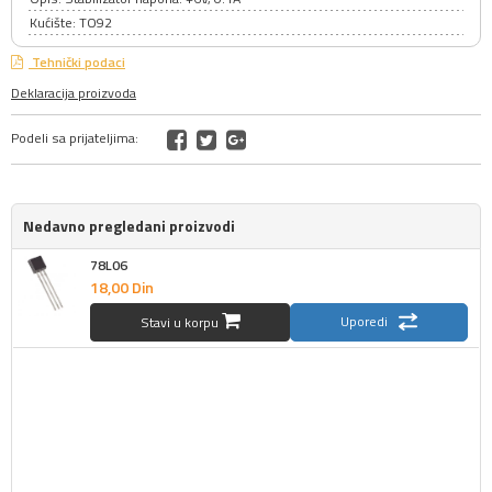
Kućište: TO92
Tehnički podaci
Deklaracija proizvoda
Podeli sa prijateljima:
Nedavno pregledani proizvodi
78L06
18,
00
Din
Uporedi
Stavi u korpu