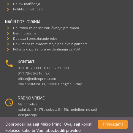
Uslovi korišćenja
Politika privatnosti
NAČIN POSLOVANJA
Uputstvo za online naručivanje proizvoda
Načini plaćanja
Dostava I preuzimanje robe
Dokument za evidentiranje poslovnih partnera
Potvrda o izvršenom evidentiranju za PDV
KONTAKT
011 36-29-000; 011 36-29-999
011 78-56-314 (fax)
office@mikroprinc.com
Kralja Milutina 31, 11000 Beograd, Srbija
RADNO VREME
Maloprodaja:
radni dani 8-17h, subota 9-15h, nedeljom ne radi
Veleprodaja:
radni dani 9-16h, subotom i nedeljom ne radi
Dobrodošli na sajt Mikro Princ! Ovaj sajt koristi
Prihvatam!
kolačiće kako bi Vam obezbedili pravilno