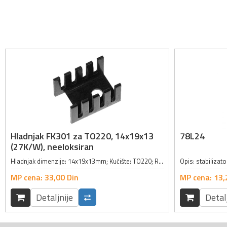
Hladnjak FK301 za TO220, 14x19x13
78L24
(27K/W), neeloksiran
Hladnjak dimenzije: 14x19x13mm; Kućište: TO220; RTH: 27K/W; Karakteristike: neeloksiran; Materijal izrade hladnjaka: aluminijum; Način montaže: pomoću vijka;
MP cena:
33,
00
Din
MP cena:
13,
Detaljnije
Detal