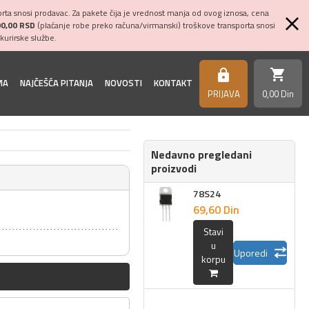
ta snosi prodavac. Za pakete čija je vrednost manja od ovog iznosa, cena
00,00 RSD
(plaćanje robe preko računa/virmanski) troškove transporta snosi
kurirske službe.
shopping_cart
https
MA
NAJČEŠĆA PITANJA
NOVOSTI
KONTAKT
PRIJAVA
0,
00
Din
Nedavno pregledani
proizvodi
78S24
69,
60
Din
Stavi
u
Uporedi
korpu