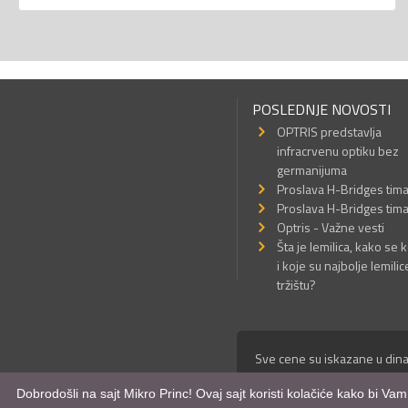
POSLEDNJE NOVOSTI
OPTRIS predstavlja
infracrvenu optiku bez
germanijuma
Proslava H-Bridges tim
Proslava H-Bridges tim
Optris - Važne vesti
Šta je lemilica, kako se k
i koje su najbolje lemilic
tržištu?
Sve cene su iskazane u dina
© Mikro Princ 1999 - 2026. 
Dobrodošli na sajt Mikro Princ! Ovaj sajt koristi kolačiće kako bi Va
Kreirao
*nbgcreator
|
Izdrad