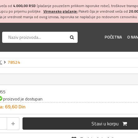
 veća od
4.000,00 RSD
(plaćanje pouzećem prilikom isporuke robe), troškove transpor
kupcu po prijemu pošiljke.
Virmansko plaćanje:
Paketi čija je vrednost veća od
20.0
ija je vrednost manja od ovog iznosa, isporuka se naplaćuje po redovnom cenovniku 
POČETNA
O NA
IC
78S24
055
proizvod je dostupan
a: 69,
60
Din
Stavi u korpu