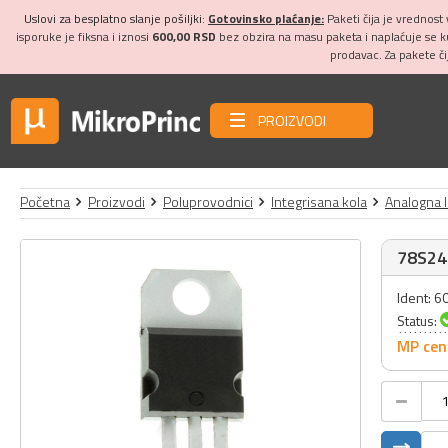
Uslovi za besplatno slanje pošiljki:
Gotovinsko plaćanje:
Paketi čija je vrednost
isporuke je fiksna i iznosi
600,00 RSD
bez obzira na masu paketa i naplaćuje se 
prodavac. Za pakete č
PROIZVODI
Početna
Proizvodi
Poluprovodnici
Integrisana kola
Analogna 
78S24
Ident: 6
Status:
MP cen