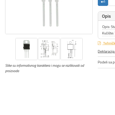
Opis
Opis: St
Kućište
Tehničk
Deklaracij
Podeli sa pr
Slike su informativnog karaktera i mogu se razlikovati od
proizvoda