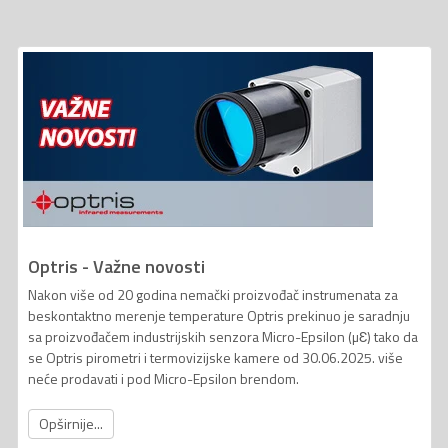
Optris - Važne novosti
Nakon više od 20 godina nemački proizvođač instrumenata za
beskontaktno merenje temperature Optris prekinuo je saradnju
sa proizvođačem industrijskih senzora Micro-Epsilon (µƐ) tako da
se Optris pirometri i termovizijske kamere od 30.06.2025. više
neće prodavati i pod Micro-Epsilon brendom.
Opširnije...