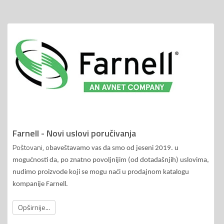
Farnell - Novi uslovi poručivanja
Poštovani, o
baveštavamo vas da smo od jeseni 2019. u
mogućnosti da, po znatno povoljnijim (od dotadašnjih) uslovima,
nudimo proizvode koji se mogu naći u prodajnom katalogu
kompanije Farnell.
Opširnije...