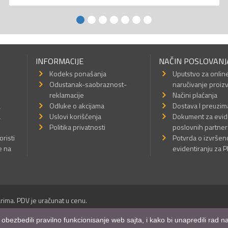
INFORMACIJE
NAČIN POSLOVANJ
Kodeks ponašanja
Uputstvo za onlin
Odustanak-saobraznost-
naručivanje proiz
reklamacije
Načini plaćanja
a
Odluke o akcijama
Dostava I preuzim
a
Uslovi korišćenja
Dokument za evid
Politika privatnosti
poslovnih partner
oristi
Potvrda o izvrše
e na
evidentiranju za 
rima. PDV je uračunat u cenu.
Sva prava su zadržana.
m obezbedili pravilno funkcionisanje web sajta, i kako bi unapredili rad
a Internet prodavnice
,
Izrada sajta
i
mobilnih aplikacija
i
SEO optimizacija