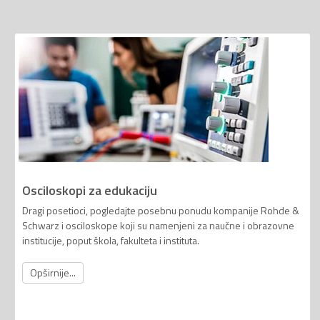
Osciloskopi za edukaciju
Dragi posetioci, pogledajte posebnu ponudu kompanije Rohde &
Schwarz i osciloskope koji su namenjeni za naučne i obrazovne
institucije, poput škola, fakulteta i instituta.
Opširnije...