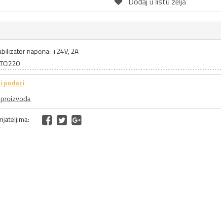
Dodaj u listu želja
abilizator napona: +24V, 2A
: TO220
i podaci
a proizvoda
ijateljima: