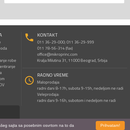
A
KONTAKT
e
011 36-29-000; 011 36-29-999
voda
011 78-56-314 (fax)
office@mikroprinc.com
anje robe
Kralja Milutina 31, 11000 Beograd, Srbija
entiranje
a
RADNO VREME
nom
Maloprodaja:
PDV
radni dani 8-17h, subota 9-15h, nedeljom ne radi
Veleprodaja:
radni dani 9-16h, subotom i nedeljom ne radi
 našeg sajta sa posebnim osvrtom na to da
Prihvatam!