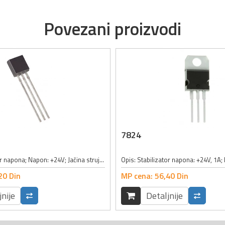
Povezani proizvodi
7824
Opis: stabilizator napona; Napon: +24V; Jačina struje: 0.1A; Kućište: TO92;
Opis: Stabilizator napona: +24V, 1A;
20
Din
MP cena:
56,
40
Din
jnije
Detaljnije