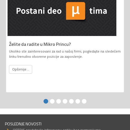
Želite da radite u Mikro Princu?
Ukoliko ste zainteresovani za rad u našoj firmi, pogledajte na sledećem
linku trenutno otvorene pozicije za zaposlenje.
Opširnije...
POSLEDNJE NOVOSTI
OPTRIS predstavlja infracrvenu optiku bez germanijuma