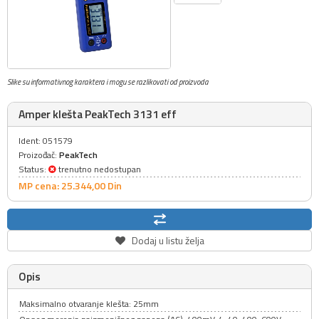
Slike su informativnog karaktera i mogu se razlikovati od proizvoda
Amper klešta PeakTech 3131 eff
Ident: 051579
Proizođač:
PeakTech
Status:
trenutno nedostupan
MP cena: 25.344,
00
Din
Dodaj u listu želja
Opis
Maksimalno otvaranje klešta: 25mm