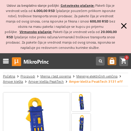
Uslovi za besplatno slanje pošiljki:
Gotovinsko plaćanje:
Paketi čija je
vrednost veća od
4.000,00 RSD
(plaćanje pouzećem prilikom isporuke
robe), troškove transporta snosi prodavac. Za pakete čija je vrednost
manja od ovog iznosa, cena isporuke je fiksna i iznosi
600,00 RSD
bez
obzira na masu paketa i naplaćuje se kupcu po prijemu
pošiljke.
Virmansko plaćanje:
Paketi čija je vrednost veća od
20.000,00
RSD
(plaćanje robe preko računa/virmanski) troškove transporta snosi
prodavac. Za pakete čija je vrednost manja od ovog iznosa, isporuka se
naplaćuje po redovnom cenovniku kurirske službe.
0
shopping_cart
https
Početna
Proizvodi
Merna i test oprema
Merenje električnih veličina
Amper klešta
Amper klešta PeakTech
Amper klešta PeakTech 3131 eff