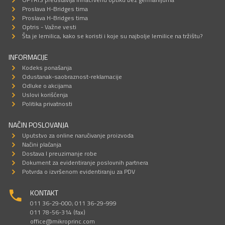
Proslava H-Bridges tima
Proslava H-Bridges tima
Optris - Važne vesti
Šta je lemilica, kako se koristi i koje su najbolje lemilice na tržištu?
INFORMACIJE
Kodeks ponašanja
Odustanak-saobraznost-reklamacije
Odluke o akcijama
Uslovi korišćenja
Politika privatnosti
NAČIN POSLOVANJA
Uputstvo za online naručivanje proizvoda
Načini plaćanja
Dostava I preuzimanje robe
Dokument za evidentiranje poslovnih partnera
Potvrda o izvršenom evidentiranju za PDV
KONTAKT
011 36-29-000; 011 36-29-999
011 78-56-314 (fax)
office@mikroprinc.com