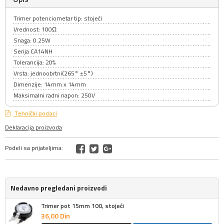
Trimer potenciometar tip: stojeći
Vrednost: 100Ω
Snaga: 0.25W
Serija CA14NH
Tolerancija: 20%
Vrsta: jednoobrtni(265° ±5°)
Dimenzije: 14mm x 14mm
Maksimalni radni napon: 250V
Tehnički podaci
Deklaracija proizvoda
Podeli sa prijateljima:
Nedavno pregledani proizvodi
Trimer pot 15mm 100, stojeći
36,
00
Din