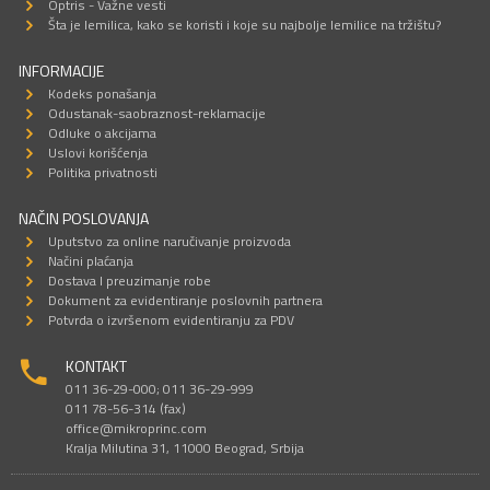
Optris - Važne vesti
Šta je lemilica, kako se koristi i koje su najbolje lemilice na tržištu?
INFORMACIJE
Kodeks ponašanja
Odustanak-saobraznost-reklamacije
Odluke o akcijama
Uslovi korišćenja
Politika privatnosti
NAČIN POSLOVANJA
Uputstvo za online naručivanje proizvoda
Načini plaćanja
Dostava I preuzimanje robe
Dokument za evidentiranje poslovnih partnera
Potvrda o izvršenom evidentiranju za PDV
KONTAKT
011 36-29-000; 011 36-29-999
011 78-56-314 (fax)
office@mikroprinc.com
Kralja Milutina 31, 11000 Beograd, Srbija