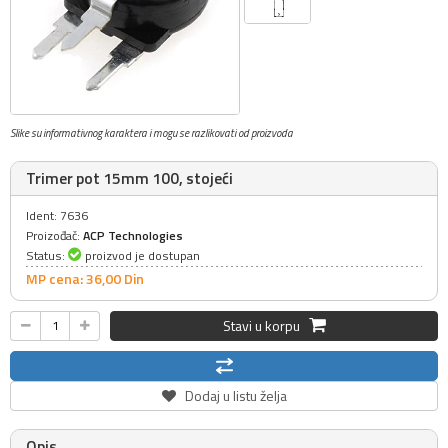
Slike su informativnog karaktera i mogu se razlikovati od proizvoda
Trimer pot 15mm 100, stojeći
Ident: 7636
Proizođač:
ACP Technologies
Status:
proizvod je dostupan
MP cena: 36,
00
Din
Stavi u korpu
Dodaj u listu želja
Opis