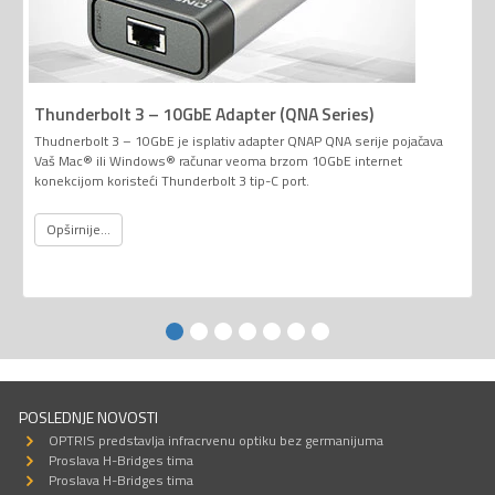
Thunderbolt 3 – 10GbE Adapter (QNA Series)
Thudnerbolt 3 – 10GbE je isplativ adapter QNAP QNA serije pojačava
Vaš Mac® ili Windows® računar veoma brzom 10GbE internet
konekcijom koristeći Thunderbolt 3 tip-C port.
Opširnije...
POSLEDNJE NOVOSTI
OPTRIS predstavlja infracrvenu optiku bez germanijuma
Proslava H-Bridges tima
Proslava H-Bridges tima