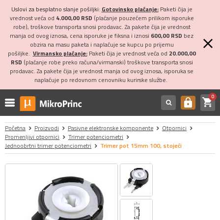
Uslovi za besplatno slanje pošiljki:
Gotovinsko plaćanje:
Paketi čija je
vrednost veća od
4.000,00 RSD
(plaćanje pouzećem prilikom isporuke
robe), troškove transporta snosi prodavac. Za pakete čija je vrednost
manja od ovog iznosa, cena isporuke je fiksna i iznosi
600,00 RSD
bez
obzira na masu paketa i naplaćuje se kupcu po prijemu
pošiljke.
Virmansko plaćanje:
Paketi čija je vrednost veća od
20.000,00
RSD
(plaćanje robe preko računa/virmanski) troškove transporta snosi
prodavac. Za pakete čija je vrednost manja od ovog iznosa, isporuka se
naplaćuje po redovnom cenovniku kurirske službe.
0
shopping_cart
https
Početna
Proizvodi
Pasivne elektronske komponente
Otpornici
Promenljivi otpornici
Trimer potenciometri
Jednoobrtni trimer potenciometri
Trimer pot 15mm 100, stojeći