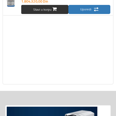
1.804.320,
00
Din
Uporedi
Stavi u korpu