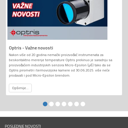
Optris - Važne novosti
Nakon više od 20 godina nemački proizvođač instrumenata za
beskontaktno merenje temperature Optris prekinuo je saradnju sa
proizvođačem industrijskih senzora Micro-Epsilon (µƐ) tako da se
Optris pirometri i termovizijske kamere od 30.06.2025. više neće
prodavati i pod Micro-Epsilon brendom.
Opširnije...
POSLEDNJE NOVOSTI