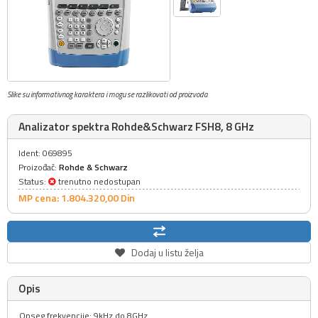
Slike su informativnog karaktera i mogu se razlikovati od proizvoda
Analizator spektra Rohde&Schwarz FSH8, 8 GHz
Ident: 069895
Proizođač:
Rohde & Schwarz
Status:
trenutno nedostupan
MP cena: 1.804.320,
00
Din
Dodaj u listu želja
Opis
Opseg frekvencije: 9kHz do 8GHz