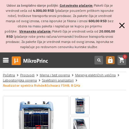
Uslovi za besplatno slanje pošiljki:
Gotovinsko plaćanje:
Paketi čija je
vrednost veća od
4.000,00 RSD
(plaćanje pouzećem prilikom isporuke
robe), troškove transporta snosi prodavac. Za pakete čija je vrednost
manja od ovog iznosa, cena isporuke je fiksna i iznosi
600,00 RSD
bez
obzira na masu paketa i naplaćuje se kupcu po prijemu
pošiljke.
Virmansko plaćanje:
Paketi čija je vrednost veća od
20.000,00
RSD
(plaćanje robe preko računa/virmanski) troškove transporta snosi
prodavac. Za pakete čija je vrednost manja od ovog iznosa, isporuka se
naplaćuje po redovnom cenovniku kurirske službe.
0
shopping_cart
https
Početna
Proizvodi
Merna i test oprema
Merenje električnih veličina
Laboratorijska oprema
Spektralni analizatori
Analizator spektra Rohde&Schwarz FSH8, 8 GHz