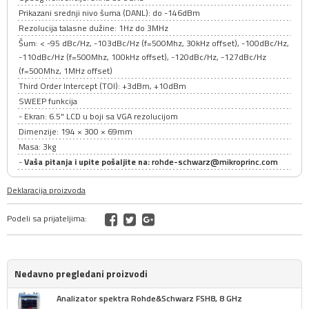
Prikazani srednji nivo šuma (DANL): do -146dBm
Rezolucija talasne dužine: 1Hz do 3MHz
Šum: < -95 dBc/Hz, -103dBc/Hz (f=500Mhz, 30kHz offset), -100dBc/Hz,
-110dBc/Hz (f=500Mhz, 100kHz offset), -120dBc/Hz, -127dBc/Hz
(f=500Mhz, 1MHz offset)
Third Order Intercept (TOI): +3dBm, +10dBm
SWEEP funkcija
- Ekran: 6.5" LCD u boji sa VGA rezolucijom
Dimenzije: 194 × 300 × 69mm
Masa: 3kg
-
Vaša pitanja i upite pošaljite na:
rohde-schwarz@mikroprinc.com
Deklaracija proizvoda
Podeli sa prijateljima:
Nedavno pregledani proizvodi
Analizator spektra Rohde&Schwarz FSH8, 8 GHz