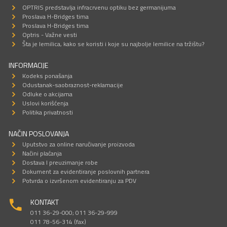
OPTRIS predstavlja infracrvenu optiku bez germanijuma
Proslava H-Bridges tima
Proslava H-Bridges tima
Optris - Važne vesti
Šta je lemilica, kako se koristi i koje su najbolje lemilice na tržištu?
INFORMACIJE
Kodeks ponašanja
Odustanak-saobraznost-reklamacije
Odluke o akcijama
Uslovi korišćenja
Politika privatnosti
NAČIN POSLOVANJA
Uputstvo za online naručivanje proizvoda
Načini plaćanja
Dostava I preuzimanje robe
Dokument za evidentiranje poslovnih partnera
Potvrda o izvršenom evidentiranju za PDV
KONTAKT
011 36-29-000; 011 36-29-999
011 78-56-314 (fax)