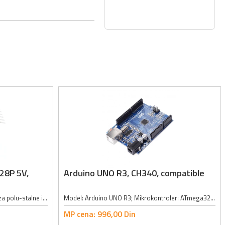
28P 5V,
Arduino UNO R3, CH340, compatible
Opis: Pro Mini Arduino je namenjen za polu-stalne instalacije u objektima ili izložbama, omogućavajući korišćenje različitih tipova konektora ili direktnog lemljenje žica, namenjen je za projekte koji vode računa o veličini i...
Model: Arduino UNO R3; Mikrokontroler: ATmega328; Radni napon: 7 - 12VDC; Izlazni napon: 5VDC i 3.3VDC izlazi; USB-B konektor; Napojni konektor: 2.1/5.5mm; 14 digitalnih I/O (ulaz/izlaz) pinovi (6 PWM izlaza); Analogni ulazi: 6; Flash...
MP cena:
996,
00
Din