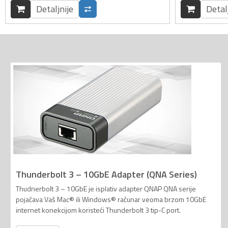
Detaljnije
Detal
Thunderbolt 3 – 10GbE Adapter (QNA Series)
Thudnerbolt 3 – 10GbE je isplativ adapter QNAP QNA serije
pojačava Vaš Mac® ili Windows® računar veoma brzom 10GbE
internet konekcijom koristeći Thunderbolt 3 tip-C port.