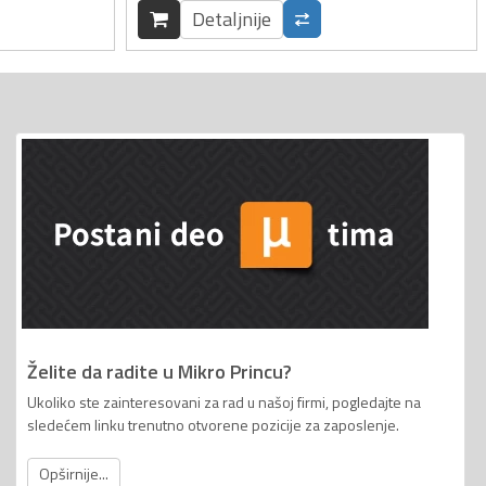
Detaljnije
Želite da radite u Mikro Princu?
Ukoliko ste zainteresovani za rad u našoj firmi, pogledajte na
sledećem linku trenutno otvorene pozicije za zaposlenje.
Opširnije...