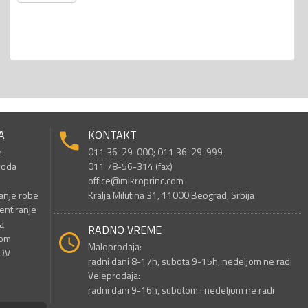
A
KONTAKT
e
011 36-29-000; 011 36-29-999
voda
011 78-56-314 (fax)
office@mikroprinc.com
anje robe
Kralja Milutina 31, 11000 Beograd, Srbija
entiranje
a
RADNO VREME
nom
Maloprodaja:
PDV
radni dani 8-17h, subota 9-15h, nedeljom ne radi
Veleprodaja:
radni dani 9-16h, subotom i nedeljom ne radi