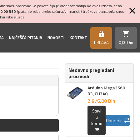
ta snosi prodavac. Za pakete čija je vrednost manja od ovog iznosa, cena
00,00 RSD
(plaćanje robe preko računa/virmanski) troškove transporta snosi
kurirske službe.
shopping_cart
https
MA
NAJČEŠĆA PITANJA
NOVOSTI
KONTAKT
PRIJAVA
0,
00
Din
Nedavno pregledani
proizvodi
Arduino Mega2560
R3, CH340,
compatible
2.976,
00
Din
Stavi
u
Uporedi
korpu