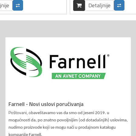
jnije
Detaljnije
Farnell - Novi uslovi poručivanja
Poštovani, o
baveštavamo vas da smo od jeseni 2019. u
mogućnosti da, po znatno povoljnijim (od dotadašnjih) uslovima,
nudimo proizvode koji se mogu naći u prodajnom katalogu
kompanije Farnell.