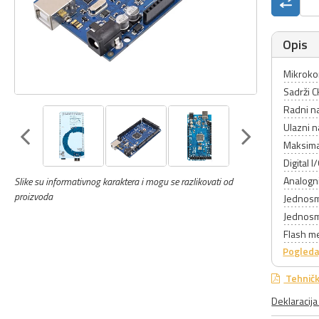
Opis
Mikroko
Sadrži 
Radni n
Ulazni n
Maksimal
Digital 
Analogni
Slike su informativnog karaktera i mogu se razlikovati od
proizvoda
Jednosm
Jednosm
Flash me
Pogleda
Tehničk
Deklaracij