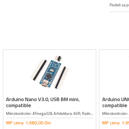
Podeli sa pr
Arduino Nano V3.0, USB BM mini,
Arduino UN
compatible
compatible
Mikrokontroler: ATmega328; Arhitektura: AVR; Radni napon: 5V; Flash memorija: 32KB (od kojih 2KB koristi bootloader); SRAM: 2KB; EEPROM: 1KB; Radni takt: 16MHz; Jednosmerna struja po I/O pinu: 40mA; Karakteristike:; - Digitalni...
MP cena:
1.680,
00
Din
MP cena:
1.9