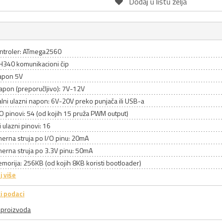
Dodaj u listu želja
ntroler: ATmega2560
CH340 komunikacioni čip
apon 5V
apon (preporučljivo): 7V-12V
ni ulazni napon: 6V-20V preko punjača ili USB-a
I/O pinovi: 54 (od kojih 15 pruža PWM output)
 ulazni pinovi: 16
erna struja po I/O pinu: 20mA
erna struja po 3.3V pinu: 50mA
morija: 256KB (od kojih 8KB koristi bootloader)
j više
i podaci
a proizvoda