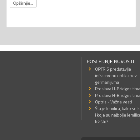
Opširnije...
POSLEDNJE NOVOSTI
OPTRIS predstavlja
infracrvenu optiku bez
germanijuma
Proslava H-Bridges tim
Proslava H-Bridges tim
Optris - Važne vesti
Šta je lemilica, kako se k
i koje su najbolje lemilic
tržištu?