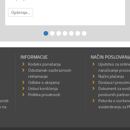
Opširnije...
INFORMACIJE
NAČIN POSLOVANJ
Kodeks ponašanja
Uputstvo za onlin
Odustanak-saobraznost-
naručivanje proiz
reklamacije
Načini plaćanja
a
Odluke o akcijama
Dostava I preuzim
a
Uslovi korišćenja
Dokument za evid
Politika privatnosti
poslovnih partner
oristi
Potvrda o izvrše
e na
evidentiranju za 