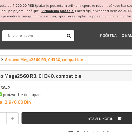
 veća od
4.000,00 RSD
(plaćanje pouzećem prilikom isporuke robe), troškove transpor
kupcu po prijemu pošiljke.
Virmansko plaćanje:
Paketi čija je vrednost veća od
20.0
ija je vrednost manja od ovog iznosa, isporuka se naplaćuje po redovnom cenovniku 
POČETNA
O NA
Arduino Mega2560 R3, CH340, compatible
no Mega2560 R3, CH340, compatible
056642
proizvod je dostupan
a: 2.976,
00
Din
Stavi u korpu