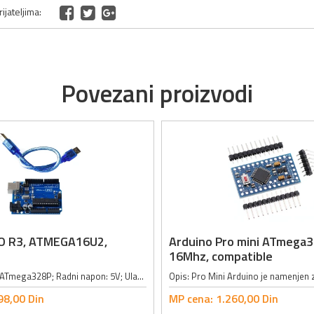
ijateljima:
Povezani proizvodi
O R3, ATMEGA16U2,
Arduino Pro mini ATmega3
16Mhz, compatible
Mikrokontroler: ATmega328P; Radni napon: 5V; Ulazni napon (preporučeni): 7V-12V; Maksimalni ulazni napon: 6V-20V; Digitalni I/O pinovi: 14 (od kojih 6 pruža PWM output); Analogni ulazni pinovi: 6; Jednosmerna struja po I/O pinu: 20mA;...
98,
00
Din
MP cena:
1.260,
00
Din