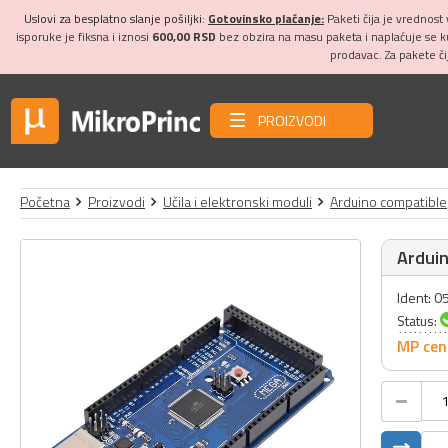
Uslovi za besplatno slanje pošiljki:
Gotovinsko plaćanje:
Paketi čija je vrednost
isporuke je fiksna i iznosi
600,00 RSD
bez obzira na masu paketa i naplaćuje se 
prodavac. Za pakete č
PROIZVODI
Početna
Proizvodi
Učila i elektronski moduli
Arduino compatible
Ardui
Ident: 
Status:
MP cen