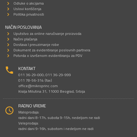
Odluke o akcijama
Uslovi korišćenja
Politika privatnosti
NAČIN POSLOVANJA
Uputstvo za online naručivanje proizvoda
Načini plaćanja
Dostava I preuzimanje robe
Dokument za evidentiranje poslovnih partnera
Potvrda o izvršenom evidentiranju za PDV
KONTAKT
011 36-29-000; 011 36-29-999
011 78-56-314 (fax)
office@mikroprinc.com
Kralja Milutina 31, 11000 Beograd, Srbija
RADNO VREME
Maloprodaja:
radni dani 8-17h, subota 9-15h, nedeljom ne radi
Veleprodaja:
radni dani 9-16h, subotom i nedeljom ne radi