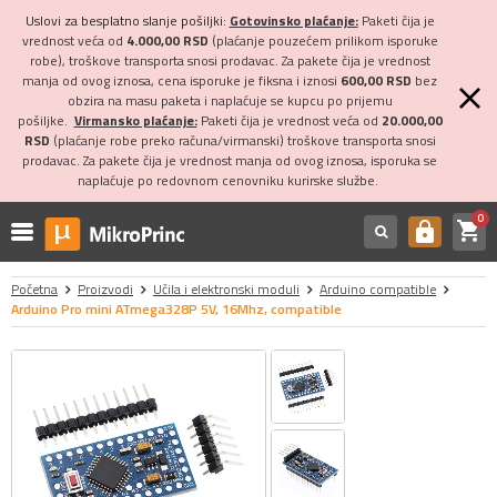
Uslovi za besplatno slanje pošiljki:
Gotovinsko plaćanje:
Paketi čija je
vrednost veća od
4.000,00 RSD
(plaćanje pouzećem prilikom isporuke
robe), troškove transporta snosi prodavac. Za pakete čija je vrednost
manja od ovog iznosa, cena isporuke je fiksna i iznosi
600,00 RSD
bez
obzira na masu paketa i naplaćuje se kupcu po prijemu
pošiljke.
Virmansko plaćanje:
Paketi čija je vrednost veća od
20.000,00
RSD
(plaćanje robe preko računa/virmanski) troškove transporta snosi
prodavac. Za pakete čija je vrednost manja od ovog iznosa, isporuka se
naplaćuje po redovnom cenovniku kurirske službe.
0
shopping_cart
https
Početna
Proizvodi
Učila i elektronski moduli
Arduino compatible
Arduino Pro mini ATmega328P 5V, 16Mhz, compatible