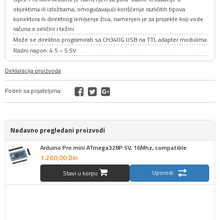
objektima ili izložbama, omogućavajući korišćenje različitih tipova
konektora ili direktnog lemljenje žica, namenjen je za projekte koji vode
računa o veličini i težini
Može se direktno programirati sa CH340G USB na TTL adapter modulima
Radni napon: 4.5 ~ 5.5V
Deklaracija proizvoda
Podeli sa prijateljima:
Nedavno pregledani proizvodi
Arduino Pro mini ATmega328P 5V, 16Mhz, compatible
1.260,
00
Din
Uporedi
Stavi u korpu