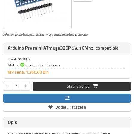
Slike su informativnog karaktera i mogu se razlikovati od proizvoda
Arduino Pro mini ATmega328P 5V, 16Mhz, compatible
Ident: 057887
Status:
proizvod je dostupan
MP cena: 1.260,
00
Din
Stavi u korpu
Dodaj u listu želja
Opis
Opis: Pro Mini Arduino je namenjen za polu-stalne instalacije u