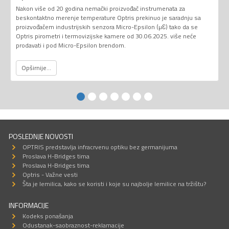
Nakon više od 20 godina nemački proizvođač instrumenata za
beskontaktno merenje temperature Optris prekinuo je saradnju sa
proizvođačem industrijskih senzora Micro-Epsilon (µƐ) tako da se
Optris pirometri i termovizijske kamere od 30.06.2025. više neće
prodavati i pod Micro-Epsilon brendom.
Opširnije...
POSLEDNJE NOVOSTI
OPTRIS predstavlja infracrvenu optiku bez germanijuma
Proslava H-Bridges tima
Proslava H-Bridges tima
Optris - Važne vesti
Šta je lemilica, kako se koristi i koje su najbolje lemilice na tržištu?
INFORMACIJE
Kodeks ponašanja
Odustanak-saobraznost-reklamacije