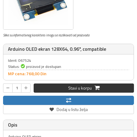
Slike su informativnog karaktera i mogu se razlikovati od proizvoda
Arduino OLED ekran 128X64, 0.96", compatible
Ident: 067524
Status:
proizvod je dostupan
MP cena: 768,
00
Din
Stavi u korpu
Dodaj u listu želja
Opis
Arduino OLED ekran