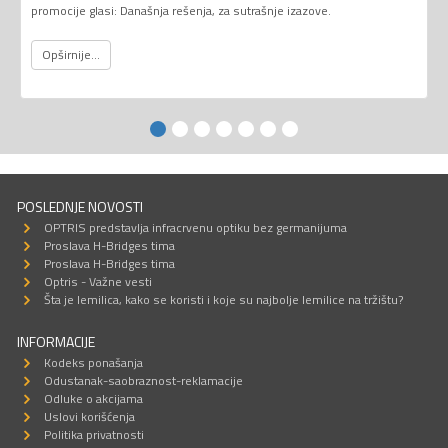
promocije glasi: Današnja rešenja, za sutrašnje izazove.
Opširnije...
POSLEDNJE NOVOSTI
OPTRIS predstavlja infracrvenu optiku bez germanijuma
Proslava H-Bridges tima
Proslava H-Bridges tima
Optris - Važne vesti
Šta je lemilica, kako se koristi i koje su najbolje lemilice na tržištu?
INFORMACIJE
Kodeks ponašanja
Odustanak-saobraznost-reklamacije
Odluke o akcijama
Uslovi korišćenja
Politika privatnosti