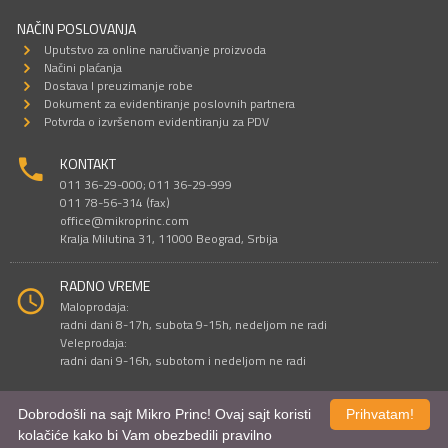
NAČIN POSLOVANJA
Uputstvo za online naručivanje proizvoda
Načini plaćanja
Dostava I preuzimanje robe
Dokument za evidentiranje poslovnih partnera
Potvrda o izvršenom evidentiranju za PDV
KONTAKT
011 36-29-000; 011 36-29-999
011 78-56-314 (fax)
office@mikroprinc.com
Kralja Milutina 31, 11000 Beograd, Srbija
RADNO VREME
Maloprodaja:
radni dani 8-17h, subota 9-15h, nedeljom ne radi
Veleprodaja:
radni dani 9-16h, subotom i nedeljom ne radi
Dobrodošli na sajt Mikro Princ! Ovaj sajt koristi
Prihvatam!
Sve cene su iskazane u dinarima. PDV je uračunat u cenu.
kolačiće kako bi Vam obezbedili pravilno
© Mikro Princ 1999 - 2026. Sva prava su zadržana.