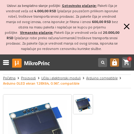
Uslovi za besplatno slanje pošiljki:
Gotovinsko plaćanje:
Paketi čija je
vrednost veća od
4.000,00 RSD
(plaćanje pouzećem prilikom isporuke
robe), troškove transporta snosi prodavac. Za pakete čija je vrednost
manja od ovog iznosa, cena isporuke je fiksna i iznosi
600,00 RSD
bez
obzira na masu paketa i naplaćuje se kupcu po prijemu
pošiljke.
Virmansko plaćanje:
Paketi čija je vrednost veća od
20.000,00
RSD
(plaćanje robe preko računa/virmanski) troškove transporta snosi
prodavac. Za pakete čija je vrednost manja od ovog iznosa, isporuka se
naplaćuje po redovnom cenovniku kurirske službe.
0
shopping_cart
https
Početna
Proizvodi
Učila i elektronski moduli
Arduino compatible
Arduino OLED ekran 128X64, 0.96", compatible