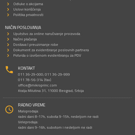
Odluke o akcijama
Uslovi korišćenja
Politika privatnosti
NAČIN POSLOVANJA
Uputstvo za online naručivanje proizvoda
Načini plaćanja
Dostava I preuzimanje robe
Dokument za evidentiranje poslovnih partnera
Potvrda o izvršenom evidentiranju za PDV
KONTAKT
011 36-29-000; 011 36-29-999
011 78-56-314 (fax)
office@mikroprinc.com
Kralja Milutina 31, 11000 Beograd, Srbija
RADNO VREME
Maloprodaja:
radni dani 8-17h, subota 9-15h, nedeljom ne radi
Veleprodaja:
radni dani 9-16h, subotom i nedeljom ne radi