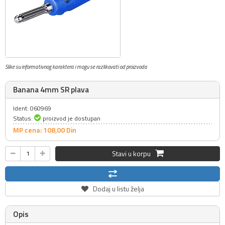
Slike su informativnog karaktera i mogu se razlikovati od proizvoda
Banana 4mm SR plava
Ident: 060969
Status:
proizvod je dostupan
MP cena: 108,
00
Din
Stavi u korpu
Dodaj u listu želja
Opis