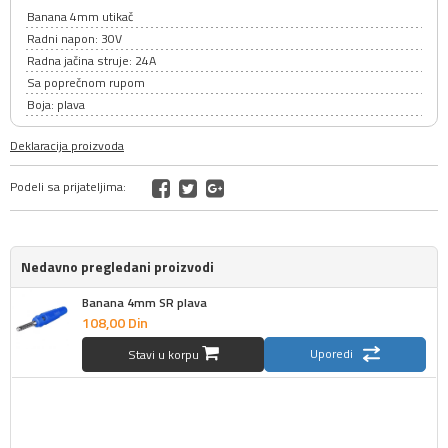
Banana 4mm utikač
Radni napon: 30V
Radna jačina struje: 24A
Sa poprečnom rupom
Boja: plava
Deklaracija proizvoda
Podeli sa prijateljima:
Nedavno pregledani proizvodi
Banana 4mm SR plava
108,
00
Din
Uporedi
Stavi u korpu