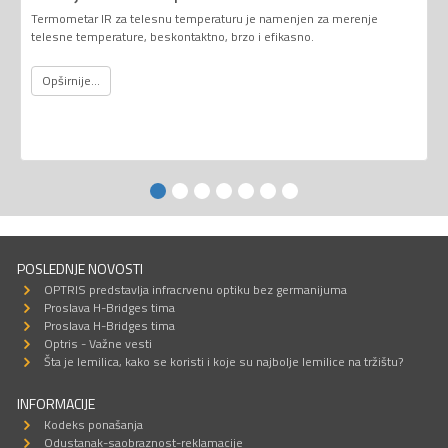
Termometar IR za telesnu temperaturu je namenjen za merenje
telesne temperature, beskontaktno, brzo i efikasno.
Opširnije...
POSLEDNJE NOVOSTI
OPTRIS predstavlja infracrvenu optiku bez germanijuma
Proslava H-Bridges tima
Proslava H-Bridges tima
Optris - Važne vesti
Šta je lemilica, kako se koristi i koje su najbolje lemilice na tržištu?
INFORMACIJE
Kodeks ponašanja
Odustanak-saobraznost-reklamacije