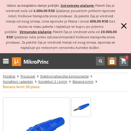
Uslovi za besplatno slanje pošiljki:
Gotovinsko plaćanje:
Paketi čija je
vrednost veća od
4.000,00 RSD
(plaćanje pouzećem prilikom isporuke
robe), troškove transporta snosi prodavac. Za pakete čija je vrednost
manja od ovog iznosa, cena isporuke je fiksna i iznosi
600,00 RSD
bez
obzira na masu paketa i naplaćuje se kupcu po prijemu
pošiljke.
Virmansko plaćanje:
Paketi čija je vrednost veća od
20.000,00
RSD
(plaćanje robe preko računa/virmanski) troškove transporta snosi
prodavac. Za pakete čija je vrednost manja od ovog iznosa, isporuka se
naplaćuje po redovnom cenovniku kurirske službe.
0
shopping_cart
https
Početna
Proizvodi
Elektromehaničke komponente
Konektori i adapteri
Konektori 2 i 4mm
Banane 4mm
Banana 4mm SR plava