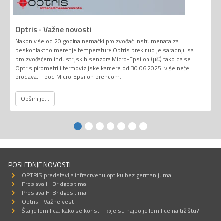
Optris - Važne novosti
Nakon više od 20 godina nemački proizvođač instrumenata za
beskontaktno merenje temperature Optris prekinuo je saradnju sa
proizvođačem industrijskih senzora Micro-Epsilon (µƐ) tako da se
Optris pirometri i termovizijske kamere od 30.06.2025. više neće
prodavati i pod Micro-Epsilon brendom.
Opširnije...
POSLEDNJE NOVOSTI
OPTRIS predstavlja infracrvenu optiku bez germanijuma
Proslava H-Bridges tima
Proslava H-Bridges tima
Optris - Važne vesti
Šta je lemilica, kako se koristi i koje su najbolje lemilice na tržištu?