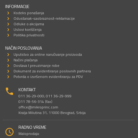
INFORMACIJE
Kodeks ponašanja
Odustanak-saobraznost-reklamacije
Odluke o akcijama
Uslovi korišćenja
Politika privatnosti
NAČIN POSLOVANJA
Uputstvo za online naručivanje proizvoda
Načini plaćanja
Dostava I preuzimanje robe
Dokument za evidentiranje poslovnih partnera
Potvrda o izvršenom evidentiranju za PDV
KONTAKT
011 36-29-000; 011 36-29-999
011 78-56-314 (fax)
office@mikroprinc.com
Kralja Milutina 31, 11000 Beograd, Srbija
RADNO VREME
Maloprodaja: