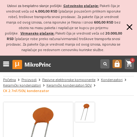
Uslovi za besplatno slanje pošiljki:
Gotovinsko plaćanje:
Paketi čija je
vrednost veća od
4.000,00 RSD
(plaćanje pouzećem prilikom isporuke
robe), troškove transporta snosi prodavac. Za pakete čija je vrednost
manja od ovog iznosa, cena isporuke je fiksna i iznosi
600,00 RSD
bez
obzira na masu paketa i naplaćuje se kupcu po prijemu
pošiljke.
Virmansko plaćanje:
Paketi čija je vrednost veća od
20.000,00
RSD
(plaćanje robe preko računa/virmanski) troškove transporta snosi
prodavac. Za pakete čija je vrednost manja od ovog iznosa, isporuka se
naplaćuje po redovnom cenovniku kurirske službe.
0
shopping_cart
https
Početna
Proizvodi
Pasivne elektronske komponente
Kondenzatori
Keramički kondenzatori
Keramički kondenzatori 50V
CK 2.7nF/50V, kondenzator