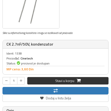
Slike su informativnog karaktera i mogu se razlikovati od proizvoda
CK 2.7nF/50V, kondenzator
Ident: 1338
Proizođač:
Cinetech
Status:
proizvod je dostupan
MP cena: 3,
60
Din
Stavi u korpu
Dodaj u listu želja
Opis