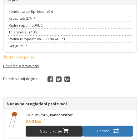
Kondenzator tip: keramički
Kapacitet: 2.7nF
Radni napon: 50VDC
Tolerancija: ±10%
Radna temperatura: -30 do +85°C
Serija: Y5P
Tehnički podaci
Deklaracija proizvoda
Podeli sa prijateljima:
Nedavno pregledani proizvodi
CK 2.7nF/50V, kondenzator
3,
60
Din
Uporedi
Stavi u korpu