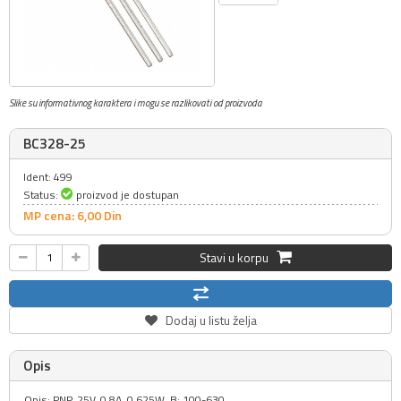
Slike su informativnog karaktera i mogu se razlikovati od proizvoda
BC328-25
Ident: 499
Status:
proizvod je dostupan
MP cena: 6,
00
Din
Stavi u korpu
Dodaj u listu želja
Opis
Opis: PNP, 25V, 0.8A, 0.625W, B: 100-630