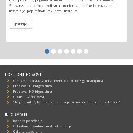
Dragi posetioci, pogledajte posebnu ponudu kompanije Rohde &
Schwarz i osciloskope koji su namenjeni za naučne i obrazovne
institucije, poput škola, fakulteta i instituta.
Opširnije...
POSLEDNJE NOVOSTI
OPTRIS predstavlja infracrvenu optiku bez germanijuma
Proslava H-Bridges tima
Proslava H-Bridges tima
Optris - Važne vesti
Šta je lemilica, kako se koristi i koje su najbolje lemilice na tržištu?
INFORMACIJE
Kodeks ponašanja
Odustanak-saobraznost-reklamacije
Odluke o akcijama