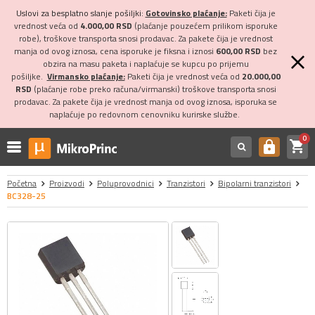
Uslovi za besplatno slanje pošiljki:
Gotovinsko plaćanje:
Paketi čija je
vrednost veća od
4.000,00 RSD
(plaćanje pouzećem prilikom isporuke
robe), troškove transporta snosi prodavac. Za pakete čija je vrednost
manja od ovog iznosa, cena isporuke je fiksna i iznosi
600,00 RSD
bez
obzira na masu paketa i naplaćuje se kupcu po prijemu
pošiljke.
Virmansko plaćanje:
Paketi čija je vrednost veća od
20.000,00
RSD
(plaćanje robe preko računa/virmanski) troškove transporta snosi
prodavac. Za pakete čija je vrednost manja od ovog iznosa, isporuka se
naplaćuje po redovnom cenovniku kurirske službe.
0
shopping_cart
https
Početna
Proizvodi
Poluprovodnici
Tranzistori
Bipolarni tranzistori
BC328-25