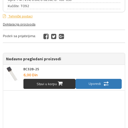
Kućište: TO92
Tehnički podaci
Deklaracija proizvoda
Podeli sa prijateljima:
Nedavno pregledani proizvodi
BC328-25
6,
00
Din
Uporedi
Stavi u korpu