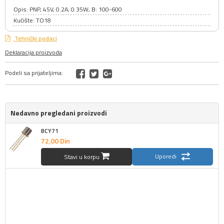
Opis: PNP, 45V, 0.2A, 0.35W, B: 100-600
Kućište: TO18
Tehnički podaci
Deklaracija proizvoda
Podeli sa prijateljima:
Nedavno pregledani proizvodi
BCY71
72,
00
Din
Uporedi
Stavi u korpu