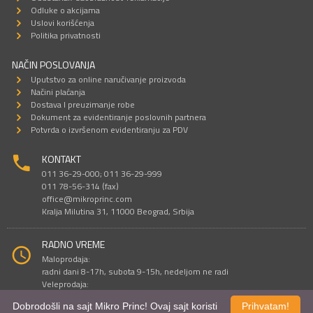
Odluke o akcijama
Uslovi korišćenja
Politika privatnosti
NAČIN POSLOVANJA
Uputstvo za online naručivanje proizvoda
Načini plaćanja
Dostava I preuzimanje robe
Dokument za evidentiranje poslovnih partnera
Potvrda o izvršenom evidentiranju za PDV
KONTAKT
011 36-29-000; 011 36-29-999
011 78-56-314 (fax)
office@mikroprinc.com
Kralja Milutina 31, 11000 Beograd, Srbija
RADNO VREME
Maloprodaja:
radni dani 8-17h, subota 9-15h, nedeljom ne radi
Veleprodaja:
radni dani 9-16h, subotom i nedeljom ne radi
Dobrodošli na sajt Mikro Princ! Ovaj sajt koristi
Prihvatam!