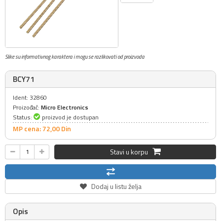
Slike su informativnog karaktera i mogu se razlikovati od proizvoda
BCY71
Ident: 32860
Proizođač:
Micro Electronics
Status:
proizvod je dostupan
MP cena: 72,
00
Din
Stavi u korpu
Dodaj u listu želja
Opis