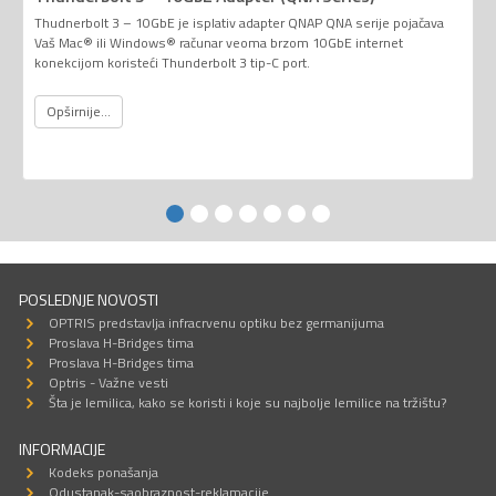
Thudnerbolt 3 – 10GbE je isplativ adapter QNAP QNA serije pojačava
Vaš Mac® ili Windows® računar veoma brzom 10GbE internet
konekcijom koristeći Thunderbolt 3 tip-C port.
Opširnije...
POSLEDNJE NOVOSTI
OPTRIS predstavlja infracrvenu optiku bez germanijuma
Proslava H-Bridges tima
Proslava H-Bridges tima
Optris - Važne vesti
Šta je lemilica, kako se koristi i koje su najbolje lemilice na tržištu?
INFORMACIJE
Kodeks ponašanja
Odustanak-saobraznost-reklamacije