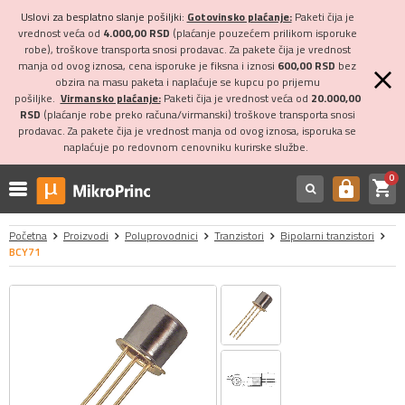
Uslovi za besplatno slanje pošiljki:
Gotovinsko plaćanje:
Paketi čija je
vrednost veća od
4.000,00 RSD
(plaćanje pouzećem prilikom isporuke
robe), troškove transporta snosi prodavac. Za pakete čija je vrednost
manja od ovog iznosa, cena isporuke je fiksna i iznosi
600,00 RSD
bez
obzira na masu paketa i naplaćuje se kupcu po prijemu
pošiljke.
Virmansko plaćanje:
Paketi čija je vrednost veća od
20.000,00
RSD
(plaćanje robe preko računa/virmanski) troškove transporta snosi
prodavac. Za pakete čija je vrednost manja od ovog iznosa, isporuka se
naplaćuje po redovnom cenovniku kurirske službe.
0
shopping_cart
https
Početna
Proizvodi
Poluprovodnici
Tranzistori
Bipolarni tranzistori
BCY71