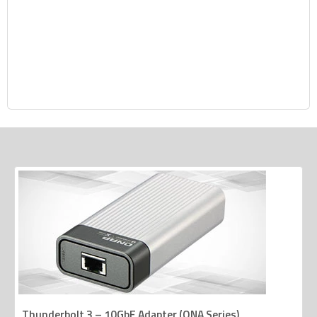
Thunderbolt 3 – 10GbE Adapter (QNA Series)