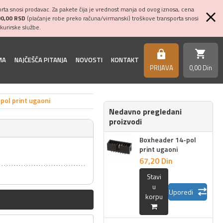
ta snosi prodavac. Za pakete čija je vrednost manja od ovog iznosa, cena
00,00 RSD
(plaćanje robe preko računa/virmanski) troškove transporta snosi
kurirske službe.
shopping_cart
https
MA
NAJČEŠĆA PITANJA
NOVOSTI
KONTAKT
PRIJAVA
0,
00
Din
pol print ugaoni
Nedavno pregledani
proizvodi
Boxheader 14-pol
print ugaoni
67,
20
Din
Stavi
u
Uporedi
korpu