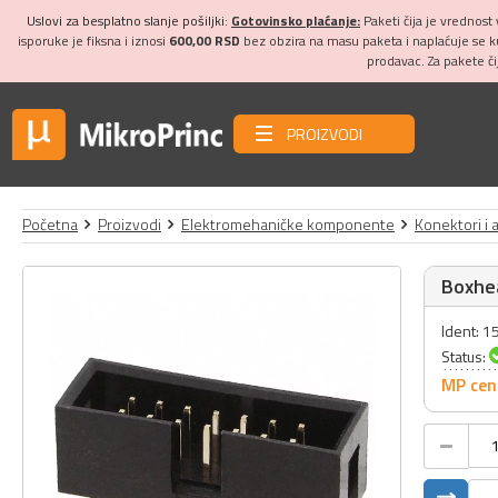
Uslovi za besplatno slanje pošiljki:
Gotovinsko plaćanje:
Paketi čija je vrednost
isporuke je fiksna i iznosi
600,00 RSD
bez obzira na masu paketa i naplaćuje se 
prodavac. Za pakete č
PROIZVODI
Početna
Proizvodi
Elektromehaničke komponente
Konektori i 
Boxhea
Ident: 
Status:
MP cen