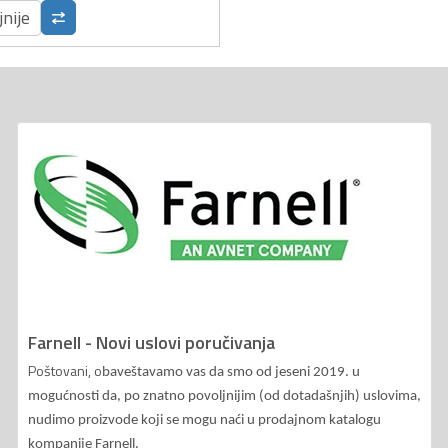
jnije
Farnell - Novi uslovi poručivanja
Poštovani, o
baveštavamo vas da smo od jeseni 2019. u
mogućnosti da, po znatno povoljnijim (od dotadašnjih) uslovima,
nudimo proizvode koji se mogu naći u prodajnom katalogu
kompanije Farnell.