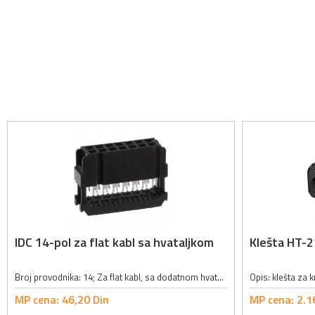
IDC 14-pol za flat kabl sa hvataljkom
Klešta HT-2
Broj provodnika: 14; Za flat kabl, sa dodatnom hvataljkom; Radna snaga: 500VAC/1min; Radna jačina struje: 1A; Raspon između pinova: 2.54mm; Serija: SC_SR; Dimenzije: (A)17.35 x (B)10.16mm; Boja: crna;
MP cena:
46,
20
Din
MP cena:
2.1