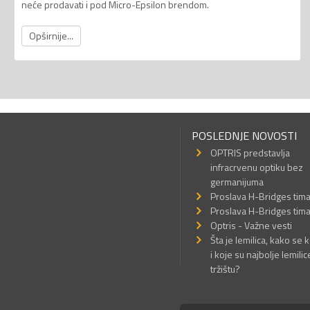
neće prodavati i pod Micro-Epsilon brendom.
Opširnije...
POSLEDNJE NOVOSTI
OPTRIS predstavlja
infracrvenu optiku bez
germanijuma
Proslava H-Bridges tim
Proslava H-Bridges tim
Optris - Važne vesti
Šta je lemilica, kako se k
i koje su najbolje lemilic
tržištu?