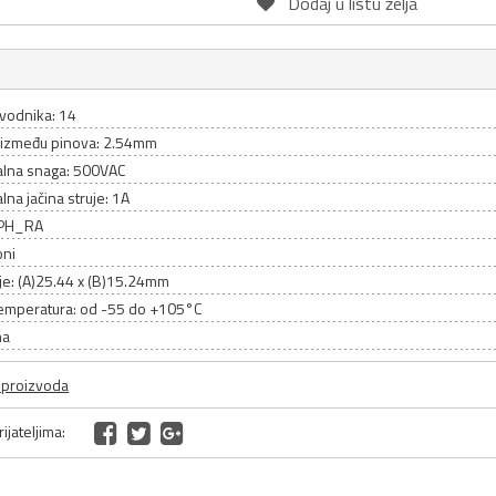
Dodaj u listu želja
ovodnika: 14
između pinova: 2.54mm
lna snaga: 500VAC
na jačina struje: 1A
 LPH_RA
oni
je: (A)25.44 x (B)15.24mm
emperatura: od -55 do +105°C
na
a proizvoda
ijateljima: