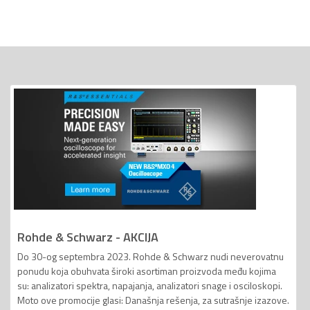
Rohde & Schwarz - AKCIJA
Do 30-og septembra 2023. Rohde & Schwarz nudi neverovatnu
ponudu koja obuhvata široki asortiman proizvoda među kojima
su: analizatori spektra, napajanja, analizatori snage i osciloskopi.
Moto ove promocije glasi: Današnja rešenja, za sutrašnje izazove.