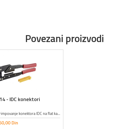
Povezani proizvodi
14 - IDC konektori
Opis: klešta za krimpovanje konektora IDC na flat kablove; Dužina: 241mm; Materijal: slabo ugljenisani čelik, pojačan, pooksiodisan; Dužina konektora: 6-27.5mm; Širina konektora: max. 55mm; Masa: 495g;
60,
00
Din