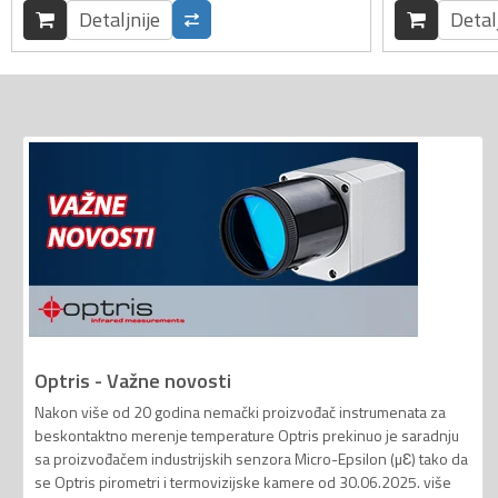
Detaljnije
Detal
Optris - Važne novosti
Nakon više od 20 godina nemački proizvođač instrumenata za
beskontaktno merenje temperature Optris prekinuo je saradnju
sa proizvođačem industrijskih senzora Micro-Epsilon (µƐ) tako da
se Optris pirometri i termovizijske kamere od 30.06.2025. više