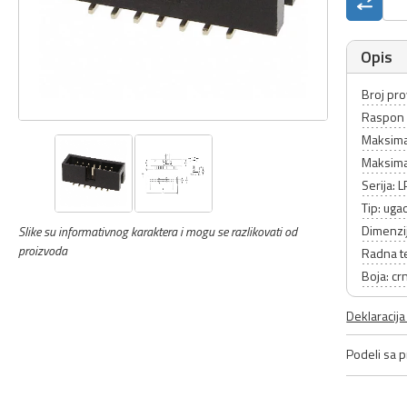
Opis
Broj pr
Raspon 
Maksima
Maksimal
Serija:
Tip: uga
Dimenzi
Slike su informativnog karaktera i mogu se razlikovati od
proizvoda
Radna t
Boja: cr
Deklaracij
Podeli sa pr