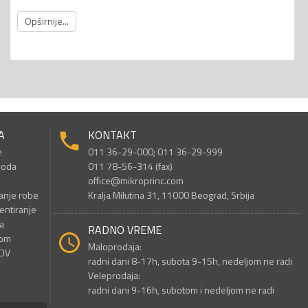
Opširnije...
A
KONTAKT
e
011 36-29-000; 011 36-29-999
voda
011 78-56-314 (fax)
office@mikroprinc.com
anje robe
Kralja Milutina 31, 11000 Beograd, Srbija
entiranje
a
RADNO VREME
nom
Maloprodaja:
PDV
radni dani 8-17h, subota 9-15h, nedeljom ne radi
Veleprodaja:
radni dani 9-16h, subotom i nedeljom ne radi