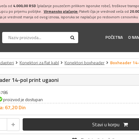
 veća od
4.000,00 RSD
(plaćanje pouzećem prilikom isporuke robe), troškove transpor
kupcu po prijemu pošiljke.
Virmansko plaćanje:
Paketi čija je vrednost veća od
20.0
ija je vrednost manja od ovog iznosa, isporuka se naplaćuje po redovnom cenovniku 
POČETNA
O NA
adapteri
Konektori za flat kabl
Konektori boxheader
Boxheader 14-
der 14-pol print ugaoni
15786
proizvod je dostupan
a: 67,
20
Din
Stavi u korpu