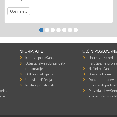
Opširnije...
INFORMACIJE
NAČIN POSLOVANJ
Kodeks ponašanja
Uputstvo za onlin
Odustanak-saobraznost-
naručivanje proiz
reklamacije
Načini plaćanja
a
Odluke o akcijama
Dostava I preuzim
a
Uslovi korišćenja
Dokument za evid
Politika privatnosti
poslovnih partner
oristi
Potvrda o izvrše
e na
evidentiranju za 