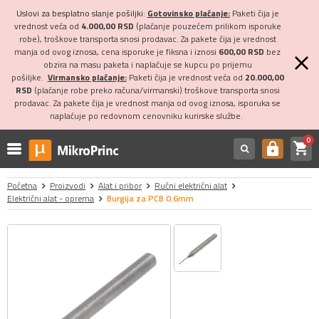
Uslovi za besplatno slanje pošiljki:
Gotovinsko plaćanje:
Paketi čija je
vrednost veća od
4.000,00 RSD
(plaćanje pouzećem prilikom isporuke
robe), troškove transporta snosi prodavac. Za pakete čija je vrednost
manja od ovog iznosa, cena isporuke je fiksna i iznosi
600,00 RSD
bez
obzira na masu paketa i naplaćuje se kupcu po prijemu
pošiljke.
Virmansko plaćanje:
Paketi čija je vrednost veća od
20.000,00
RSD
(plaćanje robe preko računa/virmanski) troškove transporta snosi
prodavac. Za pakete čija je vrednost manja od ovog iznosa, isporuka se
naplaćuje po redovnom cenovniku kurirske službe.
0
shopping_cart
https
Početna
Proizvodi
Alat i pribor
Ručni električni alat
Električni alat - oprema
Burgija za PCB 0.6mm