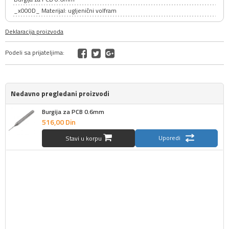
_x000D_ Materijal: ugljenični volfram
Deklaracija proizvoda
Podeli sa prijateljima:
Nedavno pregledani proizvodi
Burgija za PCB 0.6mm
516,
00
Din
Uporedi
Stavi u korpu