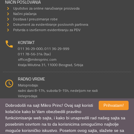
NAČIN POSLOVANJA
Uputstvo za online naručivanje proizvoda
Načini plaćanja
Dostava I preuzimanje robe
Dokument za evidentiranje poslovnih partnera
Potvrda o izvršenom evidentiranju za PDV
KONTAKT
011 36-29-000; 011 36-29-999
011 78-56-314 (fax)
office@mikroprinc.com
Kralja Milutina 31, 11000 Beograd, Srbija
RADNO VREME
Maloprodaja:
radni dani 8-17h, subota 9-15h, nedeljom ne radi
Veleprodaja:
radni dani 9-16h, subotom i nedeljom ne radi
Dobrodošli na sajt Mikro Princ! Ovaj sajt koristi
Prihvatam!
kolačiće kako bi Vam obezbedili pravilno
funkcionisanje web sajta, i kako bi unapredili rad našeg sajta sa
Sve cene su iskazane u dinarima. PDV je uračunat u cenu.
posebnim osvrtom na to da korisnicima omogućimo najbolje
© Mikro Princ 1999 - 2026. Sva prava su zadržana.
Kreirao
*nbgcreator
|
Izdrada Internet prodavnice
,
Izrada sajta
i
mobilnih
moguće korisničko iskustvo. Posetom ovog sajta, slažete se sa