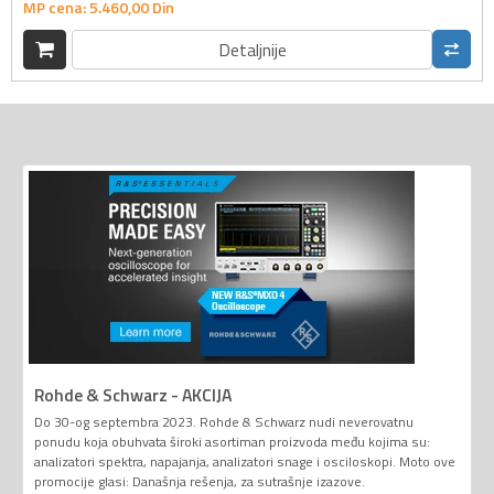
MP cena:
5.460,
00
Din
Detaljnije
Rohde & Schwarz - AKCIJA
Do 30-og septembra 2023. Rohde & Schwarz nudi neverovatnu
ponudu koja obuhvata široki asortiman proizvoda među kojima su:
analizatori spektra, napajanja, analizatori snage i osciloskopi. Moto ove
promocije glasi: Današnja rešenja, za sutrašnje izazove.