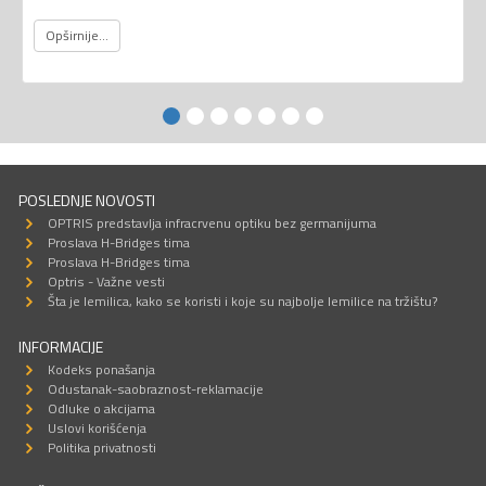
Opširnije...
POSLEDNJE NOVOSTI
OPTRIS predstavlja infracrvenu optiku bez germanijuma
Proslava H-Bridges tima
Proslava H-Bridges tima
Optris - Važne vesti
Šta je lemilica, kako se koristi i koje su najbolje lemilice na tržištu?
INFORMACIJE
Kodeks ponašanja
Odustanak-saobraznost-reklamacije
Odluke o akcijama
Uslovi korišćenja
Politika privatnosti