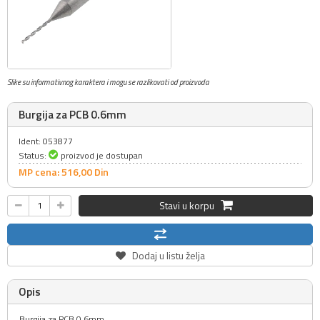
Slike su informativnog karaktera i mogu se razlikovati od proizvoda
Burgija za PCB 0.6mm
Ident: 053877
Status:
proizvod je dostupan
MP cena: 516,
00
Din
Stavi u korpu
Dodaj u listu želja
Opis
Burgija za PCB 0.6mm