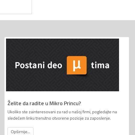
Želite da radite u Mikro Princu?
Ukoliko ste zainteresovani za rad u našoj firmi, pogledajte na
sledećem linku trenutno otvorene pozicije za zaposlenje.
Opširnije...