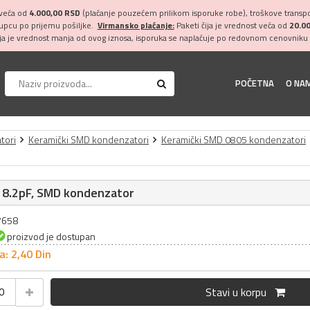
 veća od
4.000,00 RSD
(plaćanje pouzećem prilikom isporuke robe), troškove transpor
kupcu po prijemu pošiljke.
Virmansko plaćanje:
Paketi čija je vrednost veća od
20.0
ija je vrednost manja od ovog iznosa, isporuka se naplaćuje po redovnom cenovniku 
POČETNA
O NA
tori
Keramički SMD kondenzatori
Keramički SMD 0805 kondenzatori
 8.2pF, SMD kondenzator
27658
proizvod je dostupan
a: 2,
40
Din
Stavi u korpu