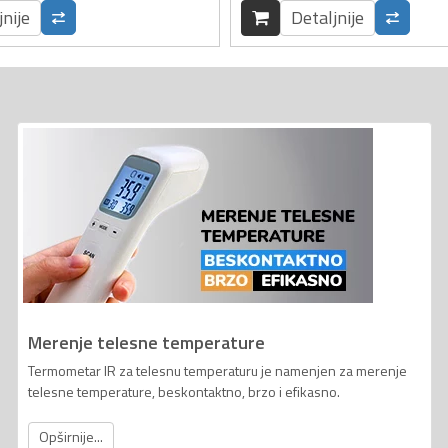
jnije
Detaljnije
Merenje telesne temperature
Termometar IR za telesnu temperaturu je namenjen za merenje
telesne temperature, beskontaktno, brzo i efikasno.
Opširnije...