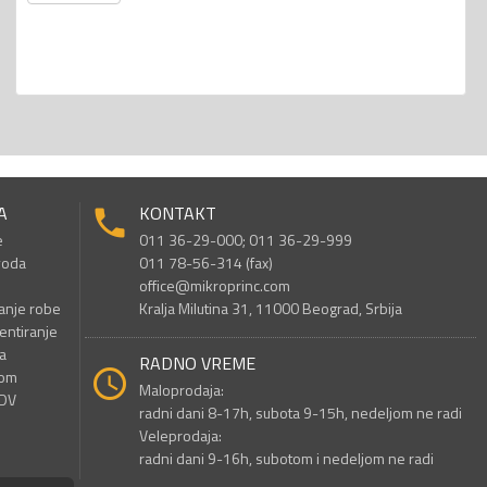
A
KONTAKT
e
011 36-29-000; 011 36-29-999
voda
011 78-56-314 (fax)
office@mikroprinc.com
anje robe
Kralja Milutina 31, 11000 Beograd, Srbija
entiranje
a
RADNO VREME
nom
Maloprodaja:
PDV
radni dani 8-17h, subota 9-15h, nedeljom ne radi
Veleprodaja:
radni dani 9-16h, subotom i nedeljom ne radi