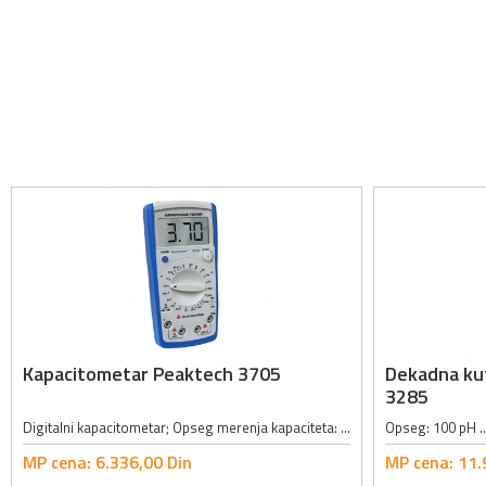
Kapacitometar Peaktech 3705
Dekadna kut
3285
Digitalni kapacitometar; Opseg merenja kapaciteta: 200pF, 2nF, 20nF, 200nF, 2µF, 20µF, 200µF, 2mF, 20mF; Tačnost merenja kapaciteta: ±0.5% + 10 cifara; Opseg merenja otpornosti: 20Ω, 200Ω, 2kΩ, 20kΩ, 200kΩ, 2MΩ, 20MΩ, 200MΩ,...
MP cena:
6.336,
00
Din
MP cena:
11.