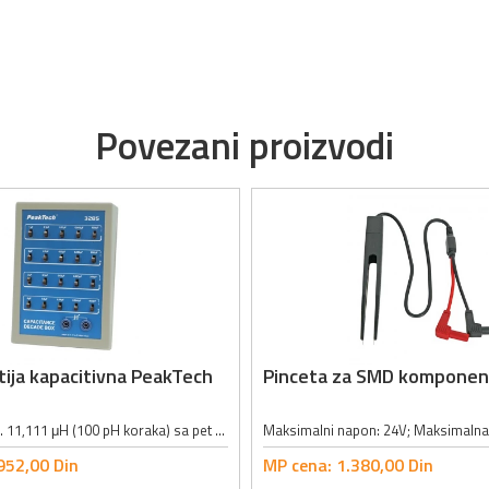
Povezani proizvodi
ija kapacitivna PeakTech
Pinceta za SMD kompone
Opseg: 100 pH ... 11,111 μH (100 pH koraka) sa pet dekada; Tačnost: 5% na 1 kHz; Maksimalni strujni limit: 100 mA DC/AC; Permanentna idnuktivnost: 0.6 μH; Dimenzije: 140 x 190 x 80mm; Masa: 350g;
952,
00
Din
MP cena:
1.380,
00
Din