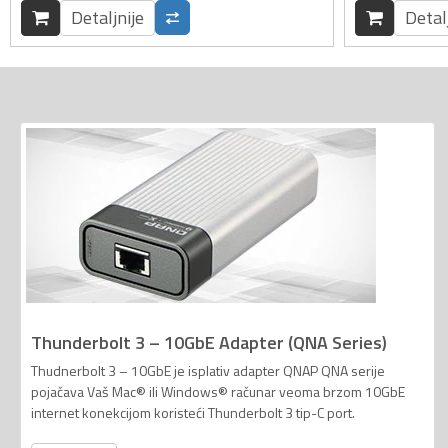
Detaljnije
Detal
Thunderbolt 3 – 10GbE Adapter (QNA Series)
Thudnerbolt 3 – 10GbE je isplativ adapter QNAP QNA serije
pojačava Vaš Mac® ili Windows® računar veoma brzom 10GbE
internet konekcijom koristeći Thunderbolt 3 tip-C port.