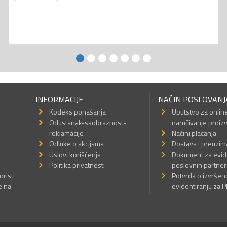
INFORMACIJE
NAČIN POSLOVANJ
Kodeks ponašanja
Uputstvo za onlin
Odustanak-saobraznost-
naručivanje proiz
reklamacije
Načini plaćanja
a
Odluke o akcijama
Dostava I preuzim
a
Uslovi korišćenja
Dokument za evid
Politika privatnosti
poslovnih partner
oristi
Potvrda o izvrše
e na
evidentiranju za 