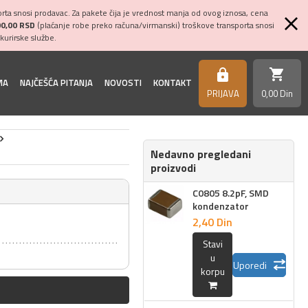
ta snosi prodavac. Za pakete čija je vrednost manja od ovog iznosa, cena
00,00 RSD
(plaćanje robe preko računa/virmanski) troškove transporta snosi
kurirske službe.
shopping_cart
https
MA
NAJČEŠĆA PITANJA
NOVOSTI
KONTAKT
PRIJAVA
0,
00
Din
Nedavno pregledani
proizvodi
C0805 8.2pF, SMD
kondenzator
2,
40
Din
Stavi
u
Uporedi
korpu