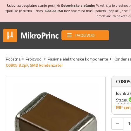
Uslovi za besplatno slanje pošiljki:
Gotovinsko plaćanje:
Paketi čija je vrednost
isporuke je fiksna i iznosi
600,00 RSD
bez obzira na masu paketa i naplaćuje se 
prodavac. Za pakete č
PROIZVODI
Početna
Proizvodi
Pasivne elektronske komponente
Kondenza
C0805 8.2pF, SMD kondenzator
C0805
Ident: 
Status:
MP cen