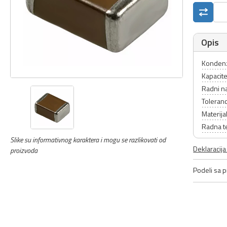
Opis
Kondenz
Kapacite
Radni n
Toleranc
Materij
Radna t
Slike su informativnog karaktera i mogu se razlikovati od
Deklaracij
proizvoda
Podeli sa pr