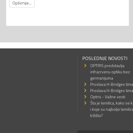
Opširnije...
POSLEDNJE NOVOSTI
OPTRIS predstavlja
infracrvenu optiku bez
germanijuma
Proslava H-Bridges tim
Proslava H-Bridges tim
Optris - Važne vesti
Šta je lemilica, kako se k
i koje su najbolje lemilic
tržištu?