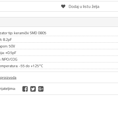
Dodaj u listu želja
ator tip: keramički SMD 0805
t: 8.2pF
apon: 50V
ija: ±0.5pF
al: NPO/COG
emperatura: -55 do +125°C
a proizvoda
ijateljima: