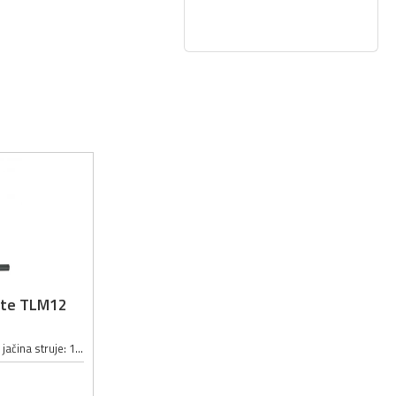
nte TLM12
Maksimalni napon: 24V; Maksimalna jačina struje: 1A; Dužina kabla: 40cm; Veličina vrha pincete: 1.1 x 0.25mm;