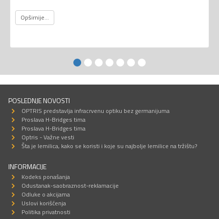
Opširnije...
POSLEDNJE NOVOSTI
OPTRIS predstavlja infracrvenu optiku bez germanijuma
Proslava H-Bridges tima
Proslava H-Bridges tima
Optris - Važne vesti
Šta je lemilica, kako se koristi i koje su najbolje lemilice na tržištu?
INFORMACIJE
Kodeks ponašanja
Odustanak-saobraznost-reklamacije
Odluke o akcijama
Uslovi korišćenja
Politika privatnosti