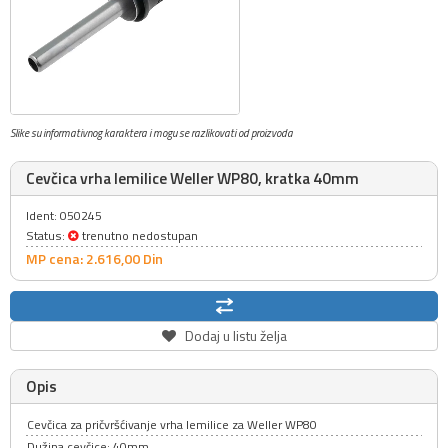
Slike su informativnog karaktera i mogu se razlikovati od proizvoda
Cevčica vrha lemilice Weller WP80, kratka 40mm
Ident: 050245
Status:
trenutno nedostupan
MP cena: 2.616,
00
Din
Dodaj u listu želja
Opis
Cevčica za pričvršćivanje vrha lemilice za Weller WP80
Dužina cevčice: 40mm