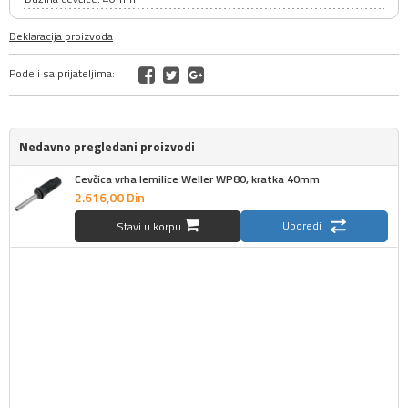
Deklaracija proizvoda
Podeli sa prijateljima:
Nedavno pregledani proizvodi
Cevčica vrha lemilice Weller WP80, kratka 40mm
2.616,
00
Din
Uporedi
Stavi u korpu