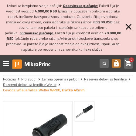
Uslovi za besplatno slanje pošiljki:
Gotovinsko plaćanje:
Paketi čija je
vrednost veća od
4.000,00 RSD
(plaćanje pouzećem prilikom isporuke
robe), troškove transporta snosi prodavac. Za pakete čija je vrednost
manja od ovog iznosa, cena isporuke je fiksna i iznosi
600,00 RSD
bez
obzira na masu paketa i naplaćuje se kupcu po prijemu
pošiljke.
Virmansko plaćanje:
Paketi čija je vrednost veća od
20.000,00
RSD
(plaćanje robe preko računa/virmanski) troškove transporta snosi
prodavac. Za pakete čija je vrednost manja od ovog iznosa, isporuka se
naplaćuje po redovnom cenovniku kurirske službe.
0
shopping_cart
https
Početna
Proizvodi
Lemna oprema i pribor
Rezervni delovi za lemilice
Rezervni delovi za lemilice Weller
Cevčica vrha lemilice Weller WP80, kratka 40mm