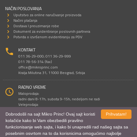
NAČIN POSLOVANJA
Uputstvo za online naručivanje proizvoda
Načini plaćanja
Dostava I preuzimanje robe
Dokument za evidentiranje poslovnih partnera
Potvrda o izvršenom evidentiranju za PDV
KONTAKT
011 36-29-000; 011 36-29-999
011 78-56-314 (fax)
office@mikroprinc.com
Kralja Milutina 31, 11000 Beograd, Srbija
RADNO VREME
Maloprodaja:
radni dani 8-17h, subota 9-15h, nedeljom ne radi
Veleprodaja:
radni dani 9-16h, subotom i nedeljom ne radi
Dobrodošli na sajt Mikro Princ! Ovaj sajt koristi
Prihvatam!
kolačiće kako bi Vam obezbedili pravilno
funkcionisanje web sajta, i kako bi unapredili rad našeg sajta sa
Sve cene su iskazane u dinarima. PDV je uračunat u cenu.
posebnim osvrtom na to da korisnicima omogućimo najbolje
© Mikro Princ 1999 - 2026. Sva prava su zadržana.