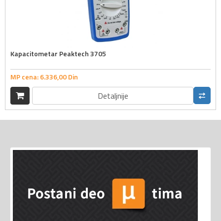
Kapacitometar Peaktech 3705
MP cena:
6.336,
00
Din
Detaljnije