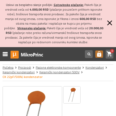
Uslovi za besplatno slanje pošiljki:
Gotovinsko plaćanje:
Paketi čija je
vrednost veća od
4.000,00 RSD
(plaćanje pouzećem prilikom isporuke
robe), troškove transporta snosi prodavac. Za pakete čija je vrednost
manja od ovog iznosa, cena isporuke je fiksna i iznosi
600,00 RSD
bez
obzira na masu paketa i naplaćuje se kupcu po prijemu
pošiljke.
Virmansko plaćanje:
Paketi čija je vrednost veća od
20.000,00
RSD
(plaćanje robe preko računa/virmanski) troškove transporta snosi
prodavac. Za pakete čija je vrednost manja od ovog iznosa, isporuka se
naplaćuje po redovnom cenovniku kurirske službe.
0
shopping_cart
https
Početna
Proizvodi
Pasivne elektronske komponente
Kondenzatori
Keramički kondenzatori
Keramički kondenzatori 500V
CK 22pF/500V, kondenzator