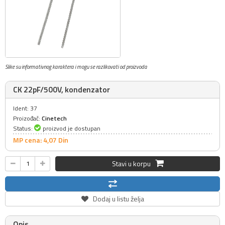
Slike su informativnog karaktera i mogu se razlikovati od proizvoda
CK 22pF/500V, kondenzator
Ident: 37
Proizođač:
Cinetech
Status:
proizvod je dostupan
MP cena: 4,
07
Din
Stavi u korpu
Dodaj u listu želja
Opis