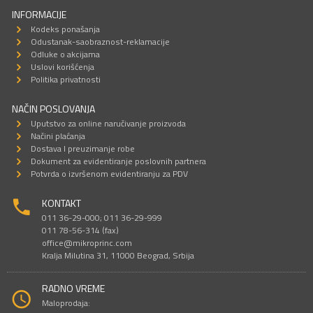
INFORMACIJE
Kodeks ponašanja
Odustanak-saobraznost-reklamacije
Odluke o akcijama
Uslovi korišćenja
Politika privatnosti
NAČIN POSLOVANJA
Uputstvo za online naručivanje proizvoda
Načini plaćanja
Dostava I preuzimanje robe
Dokument za evidentiranje poslovnih partnera
Potvrda o izvršenom evidentiranju za PDV
KONTAKT
011 36-29-000; 011 36-29-999
011 78-56-314 (fax)
office@mikroprinc.com
Kralja Milutina 31, 11000 Beograd, Srbija
RADNO VREME
Maloprodaja: