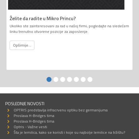
Želite da radite u Mikro Princu?
Ukoliko ste zainteresovani za rad u našoj firmi, pogledajte na sledećem
linku trenutno otvorene pozicije za zaposlenje.
Opširnije...
POSLEDNJE NOVOSTI
OPTRIS predstavlja infracrvenu optiku bez germanijuma
Proslava H-Bridges tima
Proslava H-Bridges tima
Optris - Važne vesti
Šta je lemilica, kako se koristi i koje su najbolje lemilice na tržištu?