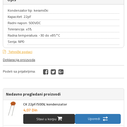
Kondenzator tip: keramički
Kapacitet: 22pF
Radni napon: 500VDC
Tolerancija: ±5%
Radna temperatura: -30 do +85°C
Serija: NP0
Tehnički podaci
Deklaracija proizvoda
Podeli sa prijateljima:
Nedavno pregledani proizvodi
CK 22pF/500V, kondenzator
4,
07
Din
Uporedi
Stavi u korpu