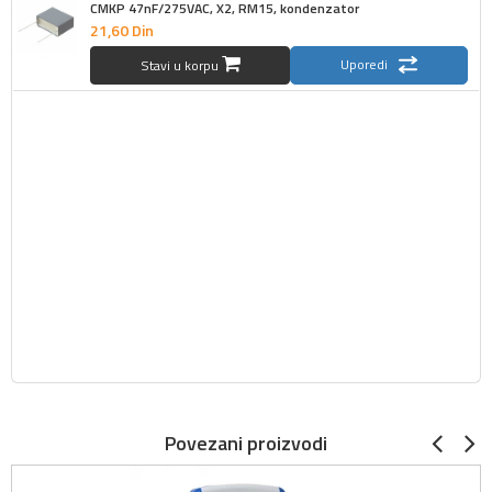
CMKP 47nF/275VAC, X2, RM15, kondenzator
21,
60
Din
Uporedi
Stavi u korpu
Povezani proizvodi