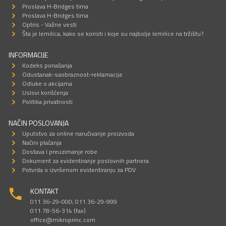
Proslava H-Bridges tima
Proslava H-Bridges tima
Optris - Važne vesti
Šta je lemilica, kako se koristi i koje su najbolje lemilice na tržištu?
INFORMACIJE
Kodeks ponašanja
Odustanak-saobraznost-reklamacije
Odluke o akcijama
Uslovi korišćenja
Politika privatnosti
NAČIN POSLOVANJA
Uputstvo za online naručivanje proizvoda
Načini plaćanja
Dostava I preuzimanje robe
Dokument za evidentiranje poslovnih partnera
Potvrda o izvršenom evidentiranju za PDV
KONTAKT
011 36-29-000; 011 36-29-999
011 78-56-314 (fax)
office@mikroprinc.com