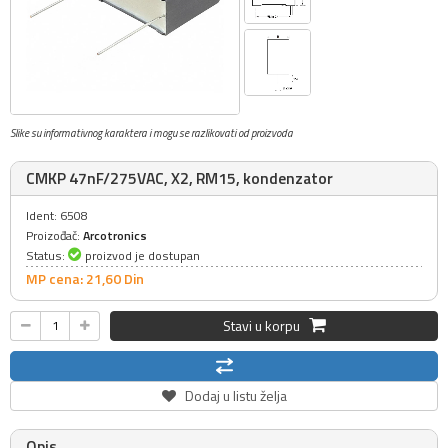
Slike su informativnog karaktera i mogu se razlikovati od proizvoda
CMKP 47nF/275VAC, X2, RM15, kondenzator
Ident: 6508
Proizođač:
Arcotronics
Status:
proizvod je dostupan
MP cena: 21,
60
Din
Stavi u korpu
Dodaj u listu želja
Opis