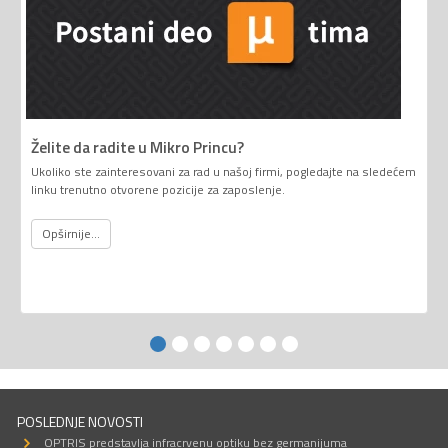
Želite da radite u Mikro Princu?
Ukoliko ste zainteresovani za rad u našoj firmi, pogledajte na sledećem
linku trenutno otvorene pozicije za zaposlenje.
Opširnije...
POSLEDNJE NOVOSTI
OPTRIS predstavlja infracrvenu optiku bez germanijuma