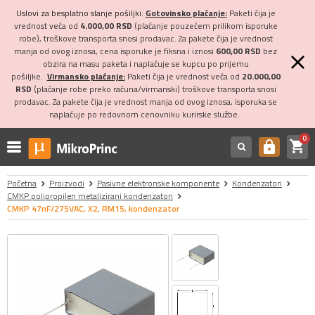
Uslovi za besplatno slanje pošiljki:
Gotovinsko plaćanje:
Paketi čija je
vrednost veća od
4.000,00 RSD
(plaćanje pouzećem prilikom isporuke
robe), troškove transporta snosi prodavac. Za pakete čija je vrednost
manja od ovog iznosa, cena isporuke je fiksna i iznosi
600,00 RSD
bez
obzira na masu paketa i naplaćuje se kupcu po prijemu
pošiljke.
Virmansko plaćanje:
Paketi čija je vrednost veća od
20.000,00
RSD
(plaćanje robe preko računa/virmanski) troškove transporta snosi
prodavac. Za pakete čija je vrednost manja od ovog iznosa, isporuka se
naplaćuje po redovnom cenovniku kurirske službe.
0
shopping_cart
https
Početna
Proizvodi
Pasivne elektronske komponente
Kondenzatori
CMKP polipropilen metalizirani kondenzatori
CMKP 47nF/275VAC, X2, RM15, kondenzator