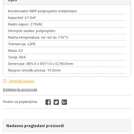
Kondenzator MKP polipropilen metalizirani
Kapacitet: 47.0nF
Radni napon: 275VAC
Hemijski sastav: polipropilen
Radna temperatura: od -40 do 110°C
Tolerancija: ±20%
Klasa: X2
Serija: R46
Dimenzije: (B)5.0 x (H)11.0 x (L)18.0mm
Raspon između pinova: 15.0mm
Tehnički podaci
Deklaracija proizvoda
Podeli sa prijateljima:
Nedavno pregledani proizvodi