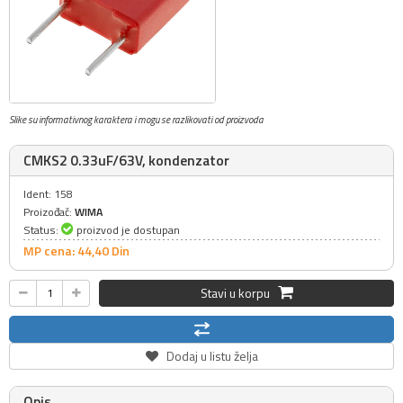
Slike su informativnog karaktera i mogu se razlikovati od proizvoda
CMKS2 0.33uF/63V, kondenzator
Ident: 158
Proizođač:
WIMA
Status:
proizvod je dostupan
MP cena: 44,
40
Din
Stavi u korpu
Dodaj u listu želja
Opis