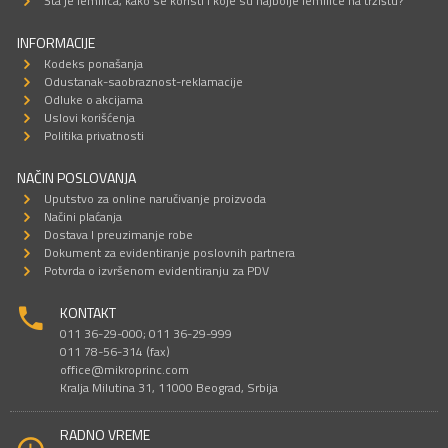
Šta je lemilica, kako se koristi i koje su najbolje lemilice na tržištu?
INFORMACIJE
Kodeks ponašanja
Odustanak-saobraznost-reklamacije
Odluke o akcijama
Uslovi korišćenja
Politika privatnosti
NAČIN POSLOVANJA
Uputstvo za online naručivanje proizvoda
Načini plaćanja
Dostava I preuzimanje robe
Dokument za evidentiranje poslovnih partnera
Potvrda o izvršenom evidentiranju za PDV
KONTAKT
011 36-29-000; 011 36-29-999
011 78-56-314 (fax)
office@mikroprinc.com
Kralja Milutina 31, 11000 Beograd, Srbija
RADNO VREME