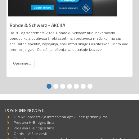
Rohde & Schwarz - AKCIJA
Do 30-og septembra 2023. Rohde & Schwarz nudi neverovatnu
ponudu koja obuhvata široki asortiman proizvoda među kojima su:
analizatori spektra, napajanja, analizatori snage i osciloskopi. Moto ove
promocije glasi: Današnja rešenja, za sutrašnje izazove.
Opširnije...
POSLEDNJE NOVOSTI
OPTRIS predstavlja infracrvenu optiku bez germanijuma
Proslava H-Bridges tima
Proslava H-Bridges tima
Optris - Važne vesti