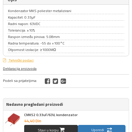
Kondenzator MKS poliester metalizirani
Kapacitet: 0.33µF
Radni napon: 63VDC
Tolerancija: ±10%
Raspon između pinova: 5.08mm
Radna temperatura: -55 do +100°C
Otpornost izolacije: ≥1000MΩ
Tehnički podaci
Deklaracija proizvoda
Podeli sa prijateljima:
Nedavno pregledani proizvodi
CMKS2 0.33uF/63V, kondenzator
44,
40
Din
Uporedi
Stavi u korpu