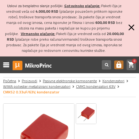
Uslovi za besplatno slanje pošiljki:
Gotovinsko plaćanje:
Paketi čija je
vrednost veća od
4.000,00 RSD
(plaćanje pouzećem prilikom isporuke
robe), troškove transporta snosi prodavac. Za pakete čija je vrednost
manja od ovog iznosa, cena isporuke je fiksna i iznosi
600,00 RSD
bez
obzira na masu paketa i naplaćuje se kupcu po prijemu
pošiljke.
Virmansko plaćanje:
Paketi čija je vrednost veća od
20.000,00
RSD
(plaćanje robe preko računa/virmanski) troškove transporta snosi
prodavac. Za pakete čija je vrednost manja od ovog iznosa, isporuka se
naplaćuje po redovnom cenovniku kurirske službe.
0
shopping_cart
https
Početna
Proizvodi
Pasivne elektronske komponente
Kondenzatori
WIMA poliester metalizirani kondenzatori
CMKS kondenzatori 63V
CMKS2 0.33uF/63V, kondenzator