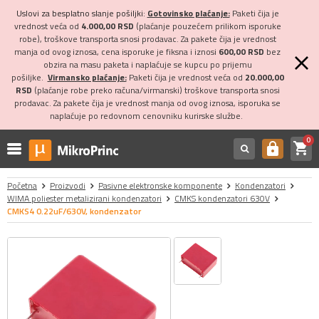
Uslovi za besplatno slanje pošiljki:
Gotovinsko plaćanje:
Paketi čija je
vrednost veća od
4.000,00 RSD
(plaćanje pouzećem prilikom isporuke
robe), troškove transporta snosi prodavac. Za pakete čija je vrednost
manja od ovog iznosa, cena isporuke je fiksna i iznosi
600,00 RSD
bez
obzira na masu paketa i naplaćuje se kupcu po prijemu
pošiljke.
Virmansko plaćanje:
Paketi čija je vrednost veća od
20.000,00
RSD
(plaćanje robe preko računa/virmanski) troškove transporta snosi
prodavac. Za pakete čija je vrednost manja od ovog iznosa, isporuka se
naplaćuje po redovnom cenovniku kurirske službe.
0
shopping_cart
https
Početna
Proizvodi
Pasivne elektronske komponente
Kondenzatori
WIMA poliester metalizirani kondenzatori
CMKS kondenzatori 630V
CMKS4 0.22uF/630V, kondenzator