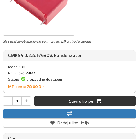
Slike su informativnog karaktera i mogu se razlikovati od proizvoda
CMKS4 0.22uF/630V, kondenzator
Ident: 180
Proizođač:
WIMA
Status:
proizvod je dostupan
MP cena: 78,
00
Din
Stavi u korpu
Dodaj u listu želja
Opis