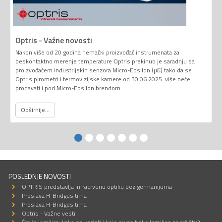
Optris - Važne novosti
Nakon više od 20 godina nemački proizvođač instrumenata za
beskontaktno merenje temperature Optris prekinuo je saradnju sa
proizvođačem industrijskih senzora Micro-Epsilon (µƐ) tako da se
Optris pirometri i termovizijske kamere od 30.06.2025. više neće
prodavati i pod Micro-Epsilon brendom.
Opširnije...
POSLEDNJE NOVOSTI
OPTRIS predstavlja infracrvenu optiku bez germanijuma
Proslava H-Bridges tima
Proslava H-Bridges tima
Optris - Važne vesti