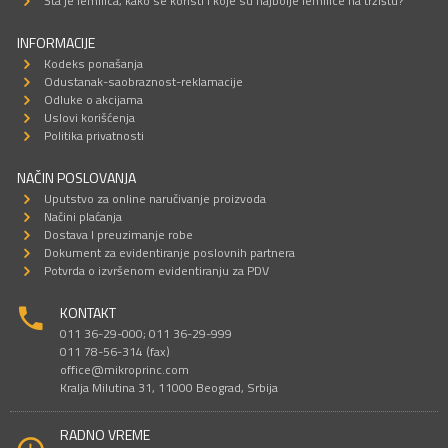
Šta je lemilica, kako se koristi i koje su najbolje lemilice na tržištu?
INFORMACIJE
Kodeks ponašanja
Odustanak-saobraznost-reklamacije
Odluke o akcijama
Uslovi korišćenja
Politika privatnosti
NAČIN POSLOVANJA
Uputstvo za online naručivanje proizvoda
Načini plaćanja
Dostava I preuzimanje robe
Dokument za evidentiranje poslovnih partnera
Potvrda o izvršenom evidentiranju za PDV
KONTAKT
011 36-29-000; 011 36-29-999
011 78-56-314 (fax)
office@mikroprinc.com
Kralja Milutina 31, 11000 Beograd, Srbija
RADNO VREME