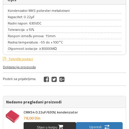
Kondenzator MKS poliester metalizirani
Kapacitet: 0.22µF
Radni napon: 630VDC
Tolerancija: ±10%
Raspon između pinova: 15mm
Radna temperatura: -55 do +100°C
Otpornost izolacije: ≥30000MΩ
Tehnički podaci
Deklaracija proizvoda
Podeli sa prijateljima:
Nedavno pregledani proizvodi
CMKS4 0.22uF/630V, kondenzator
78,
00
Din
Uporedi
Stavi u korpu