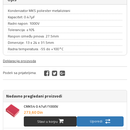
Kondenzator MKS poliester metalizirani
Kapacitet: 0.47µF
Radni napon: 1000V
Tolerancija: ±10%
Raspon između pinova: 27.5mm
Dimenzije: 13 x 24 x 31.5mm
Radna temperatura: -55 do +100°C
Deklaracija proizvoda
Podeli sa prijateljima:
Nedavno pregledani proizvodi
CMKS4 0.47uF/1000V
273,
60
Din
Uporedi
Stavi u korpu