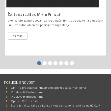
Želite da radite u Mikro Princu?
Ukoliko ste zainteresovani za rad u našoj firmi, pogledajte na sledećem
linku trenutno otvorene pozicije za zaposlenje.
Opširnije...
POSLEDNJE NOVOSTI
OPTRIS predstavlja infracrvenu optiku bez germanijuma
Proslava H-Bridges tima
Proslava H-Bridges tima
Optris - Važne vesti
Šta je lemilica, kako se koristi i koje su najbolje lemilice na tržištu?