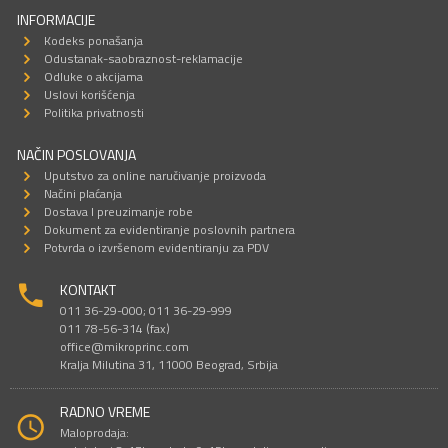
INFORMACIJE
Kodeks ponašanja
Odustanak-saobraznost-reklamacije
Odluke o akcijama
Uslovi korišćenja
Politika privatnosti
NAČIN POSLOVANJA
Uputstvo za online naručivanje proizvoda
Načini plaćanja
Dostava I preuzimanje robe
Dokument za evidentiranje poslovnih partnera
Potvrda o izvršenom evidentiranju za PDV
KONTAKT
011 36-29-000; 011 36-29-999
011 78-56-314 (fax)
office@mikroprinc.com
Kralja Milutina 31, 11000 Beograd, Srbija
RADNO VREME
Maloprodaja: