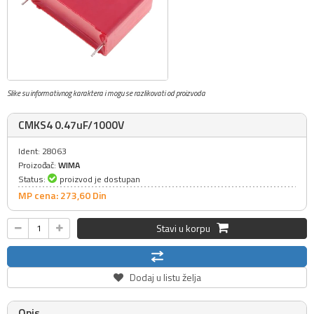
Slike su informativnog karaktera i mogu se razlikovati od proizvoda
CMKS4 0.47uF/1000V
Ident: 28063
Proizođač:
WIMA
Status:
proizvod je dostupan
MP cena: 273,
60
Din
Stavi u korpu
Dodaj u listu želja
Opis