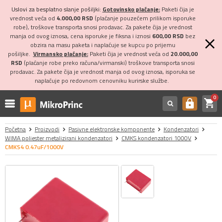
Uslovi za besplatno slanje pošiljki:
Gotovinsko plaćanje:
Paketi čija je
vrednost veća od
4.000,00 RSD
(plaćanje pouzećem prilikom isporuke
robe), troškove transporta snosi prodavac. Za pakete čija je vrednost
manja od ovog iznosa, cena isporuke je fiksna i iznosi
600,00 RSD
bez
obzira na masu paketa i naplaćuje se kupcu po prijemu
pošiljke.
Virmansko plaćanje:
Paketi čija je vrednost veća od
20.000,00
RSD
(plaćanje robe preko računa/virmanski) troškove transporta snosi
prodavac. Za pakete čija je vrednost manja od ovog iznosa, isporuka se
naplaćuje po redovnom cenovniku kurirske službe.
0
shopping_cart
https
Početna
Proizvodi
Pasivne elektronske komponente
Kondenzatori
WIMA poliester metalizirani kondenzatori
CMKS kondenzatori 1000V
CMKS4 0.47uF/1000V