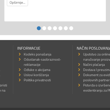
Opširnije...
INFORMACIJE
NAČIN POSLOVANJ
Kodeks ponašanja
Uputstvo za onlin
Odustanak-saobraznost-
naručivanje proiz
reklamacije
Načini plaćanja
a
Odluke o akcijama
Dostava I preuzim
a
Uslovi korišćenja
Dokument za evid
Politika privatnosti
poslovnih partner
oristi
Potvrda o izvrše
e na
evidentiranju za 