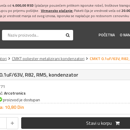
 veća od
4.000,00 RSD
(plaćanje pouzećem prilikom isporuke robe), troškove transpor
kupcu po prijemu pošiljke.
Virmansko plaćanje:
Paketi čija je vrednost veća od
20.0
ija je vrednost manja od ovog iznosa, isporuka se naplaćuje po redovnom cenovniku 
POČETNA
O NA
tori
CMKT poliester metalizirani kondenzatori
CMKT 0.1uF/63V, R82,
0.1uF/63V, R82, RM5, kondenzator
771
ač:
Arcotronics
proizvod je dostupan
a: 10,
80
Din
Stavi u korpu