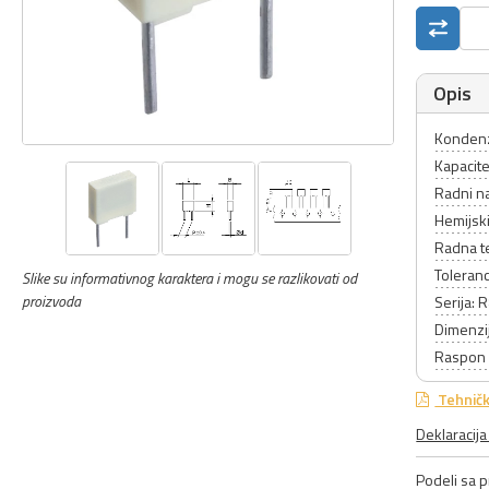
Opis
Kondenz
Kapacite
Radni n
Hemijski
Radna t
Toleranc
Slike su informativnog karaktera i mogu se razlikovati od
proizvoda
Serija: 
Dimenzij
Raspon 
Tehničk
Deklaracij
Podeli sa pr