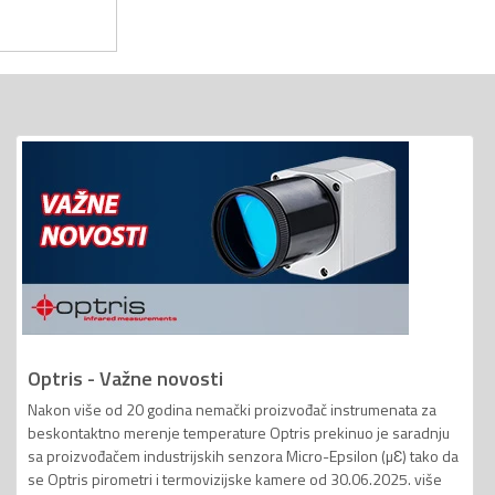
Optris - Važne novosti
Nakon više od 20 godina nemački proizvođač instrumenata za
beskontaktno merenje temperature Optris prekinuo je saradnju
sa proizvođačem industrijskih senzora Micro-Epsilon (µƐ) tako da
se Optris pirometri i termovizijske kamere od 30.06.2025. više