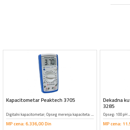
Kapacitometar Peaktech 3705
Dekadna kut
3285
Digitalni kapacitometar; Opseg merenja kapaciteta: 200pF, 2nF, 20nF, 200nF, 2µF, 20µF, 200µF, 2mF, 20mF; Tačnost merenja kapaciteta: ±0.5% + 10 cifara; Opseg merenja otpornosti: 20Ω, 200Ω, 2kΩ, 20kΩ, 200kΩ, 2MΩ, 20MΩ, 200MΩ,...
MP cena:
6.336,
00
Din
MP cena:
11.