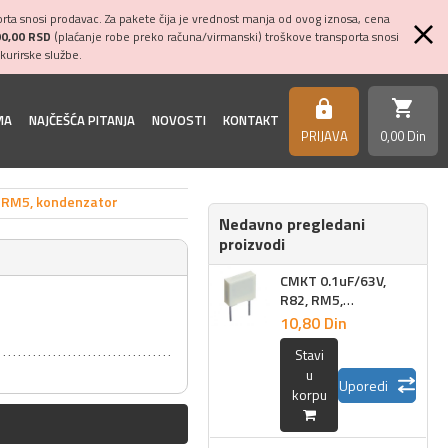
ta snosi prodavac. Za pakete čija je vrednost manja od ovog iznosa, cena
00,00 RSD
(plaćanje robe preko računa/virmanski) troškove transporta snosi
kurirske službe.
shopping_cart
https
MA
NAJČEŠĆA PITANJA
NOVOSTI
KONTAKT
PRIJAVA
0,
00
Din
 RM5, kondenzator
Nedavno pregledani
proizvodi
CMKT 0.1uF/63V,
R82, RM5,
kondenzator
10,
80
Din
Stavi
u
Uporedi
korpu