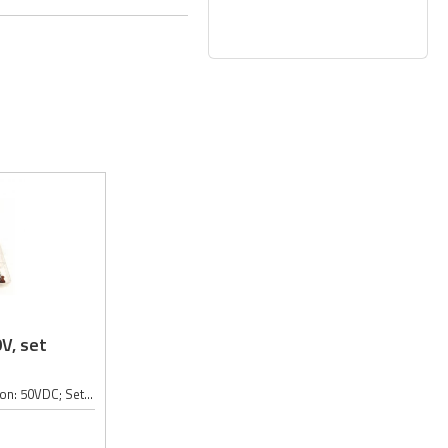
V, set
Kondezator tip: keramički; Radni napon: 50VDC; Set sadrži: 960 kondezatora (po 40 kondezatora u 24 različite vrednosti);