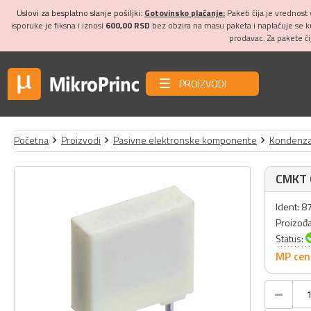
Uslovi za besplatno slanje pošiljki:
Gotovinsko plaćanje:
Paketi čija je vrednost
isporuke je fiksna i iznosi
600,00 RSD
bez obzira na masu paketa i naplaćuje se 
prodavac. Za pakete č
PROIZVODI
Početna
Proizvodi
Pasivne elektronske komponente
Kondenza
CMKT 
Ident: 8
Proizođ
Status:
MP cen