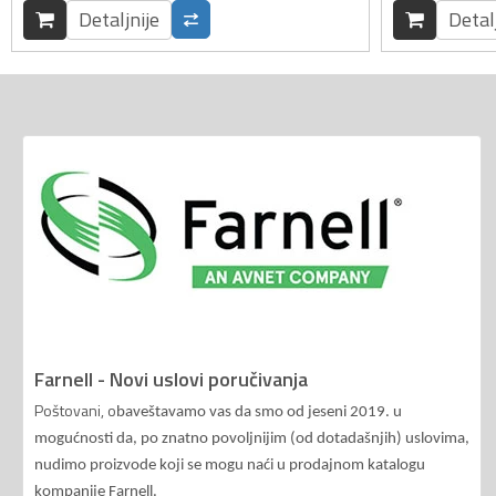
Detaljnije
Detal
Farnell - Novi uslovi poručivanja
Poštovani, o
baveštavamo vas da smo od jeseni 2019. u
mogućnosti da, po znatno povoljnijim (od dotadašnjih) uslovima,
nudimo proizvode koji se mogu naći u prodajnom katalogu
kompanije Farnell.