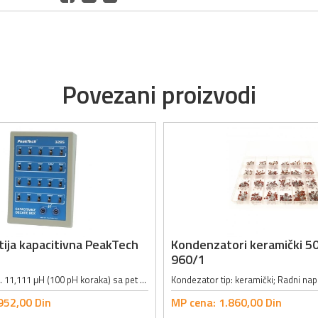
Povezani proizvodi
ija kapacitivna PeakTech
Kondenzatori keramički 50
960/1
Opseg: 100 pH ... 11,111 μH (100 pH koraka) sa pet dekada; Tačnost: 5% na 1 kHz; Maksimalni strujni limit: 100 mA DC/AC; Permanentna idnuktivnost: 0.6 μH; Dimenzije: 140 x 190 x 80mm; Masa: 350g;
952,
00
Din
MP cena:
1.860,
00
Din