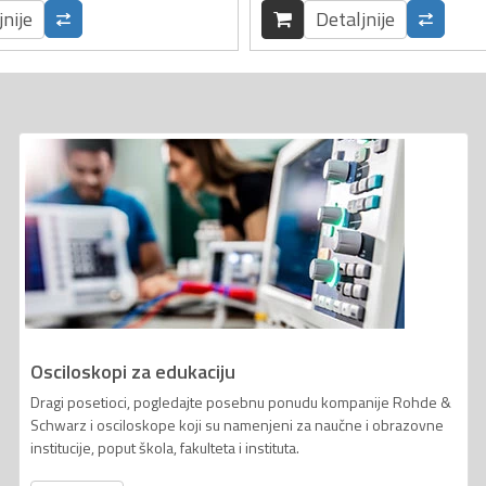
jnije
Detaljnije
Osciloskopi za edukaciju
Dragi posetioci, pogledajte posebnu ponudu kompanije Rohde &
Schwarz i osciloskope koji su namenjeni za naučne i obrazovne
institucije, poput škola, fakulteta i instituta.