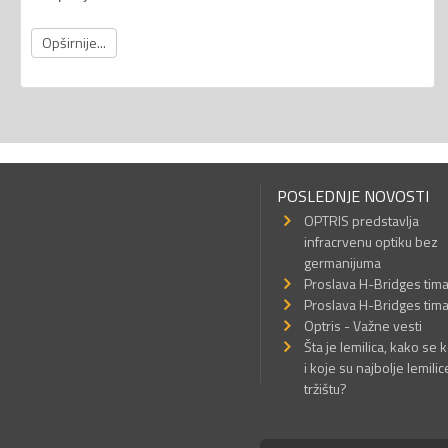
Opširnije...
POSLEDNJE NOVOSTI
OPTRIS predstavlja
infracrvenu optiku bez
germanijuma
Proslava H-Bridges tim
Proslava H-Bridges tim
Optris - Važne vesti
Šta je lemilica, kako se k
i koje su najbolje lemilic
tržištu?