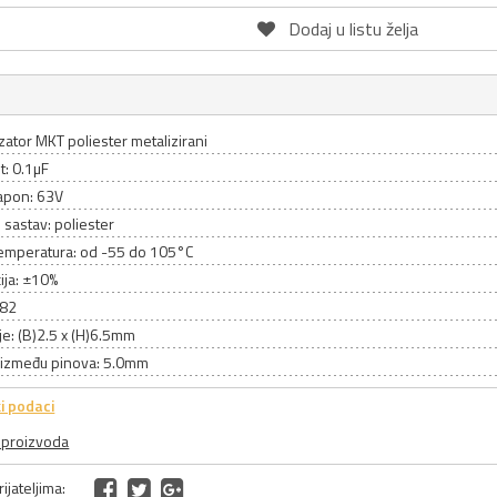
Dodaj u listu želja
ator MKT poliester metalizirani
t: 0.1µF
apon: 63V
 sastav: poliester
emperatura: od -55 do 105°C
ija: ±10%
R82
e: (B)2.5 x (H)6.5mm
između pinova: 5.0mm
i podaci
a proizvoda
ijateljima: